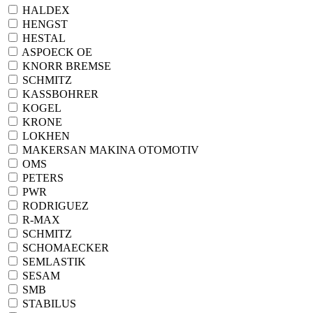
HALDEX
HENGST
HESTAL
ASPOECK ОЕ
KNORR BREMSE
SСHMITZ
KASSBOHRER
KOGEL
KRONE
LOKHEN
MAKERSAN MAKINA OTOMOTIV
OMS
PETERS
PWR
RODRIGUEZ
R-MAX
SCHMITZ
SCHOMAECKER
SEMLASTIK
SESAM
SMB
STABILUS