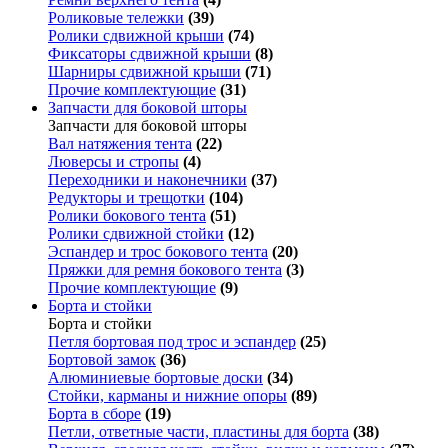
Роликовые тележки
(39)
Ролики сдвижной крыши
(74)
Фиксаторы сдвижной крыши
(8)
Шарниры сдвижной крыши
(71)
Прочие комплектующие
(31)
Запчасти для боковой шторы
Запчасти для боковой шторы
Вал натяжения тента
(22)
Люверсы и стропы
(4)
Переходники и наконечники
(37)
Редукторы и трещотки
(104)
Ролики бокового тента
(51)
Ролики сдвижной стойки
(12)
Эспандер и трос бокового тента
(20)
Пряжки для ремня бокового тента
(3)
Прочие комплектующие
(9)
Борта и стойки
Борта и стойки
Петля бортовая под трос и эспандер
(25)
Бортовой замок
(36)
Алюминиевые бортовые доски
(34)
Стойки, карманы и нижние опоры
(89)
Борта в сборе
(19)
Петли, ответные части, пластины для борта
(38)