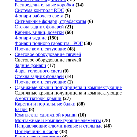
Распределительные коробки
(14)
Система контроля RDC
(6)
Фонари рабочего света
(7)
Сигнальные фонари, страбаскопы
(6)
Стекла задних фонарей
(21)
Кабели, вилки, розетки
(60)
Фонари задние
(150)
Фонари полного габарита - РОГ
(50)
Прочие комплектующие
(48)
Световое оборудование тягачей
Световое оборудование тягачей
Задние фонари
(17)
Фары головного света
(0)
Стекла задних фонарей
(14)
Прочие комплектующие
(1)
Сдвижные крыши полуприцепа и комплектующие
Сдвижные крыши полуприцепа и комплектующие
Амортизаторы крыши
(27)
Каретки и портальные балки
(88)
Багры
(8)
Комплекты сдвижной крыши
(10)
Монтажные и комплектующие элементы
(78)
Направляющие алюминиевые и стальные
(46)
Поперечины в сборе
(38)
Ремни верхнего тента
(4)