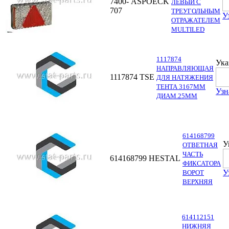
7400-
ASPOECK
ЛЕВЫЙ С
707
ТРЕУГОЛЬНЫМ
У
ОТРАЖАТЕЛЕМ
MULTILED
1117874
Ука
НАПРАВЛЯЮЩАЯ
1117874
TSE
ДЛЯ НАТЯЖЕНИЯ
ТЕНТА 3167ММ
Узн
ДИАМ.25ММ
614168799
У
ОТВЕТНАЯ
ЧАСТЬ
614168799
HESTAL
ФИКСАТОРА
У
ВОРОТ
ВЕРХНЯЯ
614112151
НИЖНЯЯ