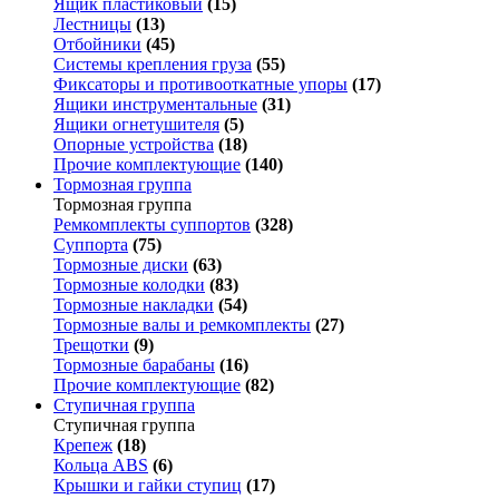
Ящик пластиковый
(15)
Лестницы
(13)
Отбойники
(45)
Системы крепления груза
(55)
Фиксаторы и противооткатные упоры
(17)
Ящики инструментальные
(31)
Ящики огнетушителя
(5)
Опорные устройства
(18)
Прочие комплектующие
(140)
Тормозная группа
Тормозная группа
Ремкомплекты суппортов
(328)
Суппорта
(75)
Тормозные диски
(63)
Тормозные колодки
(83)
Тормозные накладки
(54)
Тормозные валы и ремкомплекты
(27)
Трещотки
(9)
Тормозные барабаны
(16)
Прочие комплектующие
(82)
Ступичная группа
Ступичная группа
Крепеж
(18)
Кольца ABS
(6)
Крышки и гайки ступиц
(17)