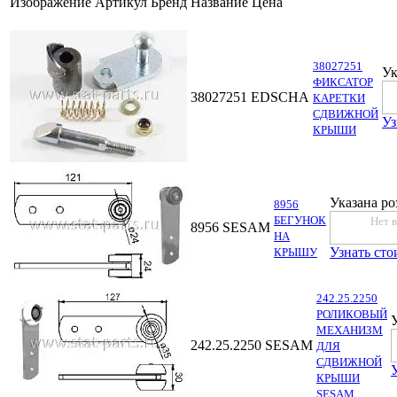
Изображение
Артикул
Бренд
Название
Цена
38027251
Ук
ФИКСАТОР
38027251
EDSCHA
КАРЕТКИ
СДВИЖНОЙ
Уз
КРЫШИ
Указана ро
8956
БЕГУНОК
Нет 
8956
SESAM
НА
Узнать сто
КРЫШУ
242.25.2250
РОЛИКОВЫЙ
МЕХАНИЗМ
242.25.2250
SESAM
ДЛЯ
СДВИЖНОЙ
КРЫШИ
SESAM