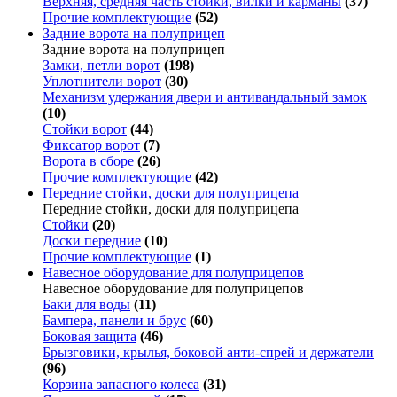
Верхняя, средняя часть стойки, вилки и карманы
(37)
Прочие комплектующие
(52)
Задние ворота на полуприцеп
Задние ворота на полуприцеп
Замки, петли ворот
(198)
Уплотнители ворот
(30)
Механизм удержания двери и антивандальный замок
(10)
Стойки ворот
(44)
Фиксатор ворот
(7)
Ворота в сборе
(26)
Прочие комплектующие
(42)
Передние стойки, доски для полуприцепа
Передние стойки, доски для полуприцепа
Стойки
(20)
Доски передние
(10)
Прочие комплектующие
(1)
Навесное оборудование для полуприцепов
Навесное оборудование для полуприцепов
Баки для воды
(11)
Бампера, панели и брус
(60)
Боковая защита
(46)
Брызговики, крылья, боковой анти-спрей и держатели
(96)
Корзина запасного колеса
(31)