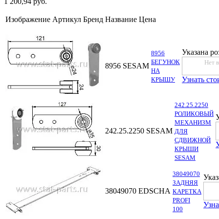
1 200,94 руб.
Изображение
Артикул
Бренд
Название
Цена
Указана ро
8956
БЕГУНОК
Нет 
8956
SESAM
НА
Узнать сто
КРЫШУ
242.25.2250
РОЛИКОВЫЙ
МЕХАНИЗМ
242.25.2250
SESAM
ДЛЯ
СДВИЖНОЙ
КРЫШИ
SESAM
38049070
Указ
ЗАДНЯЯ
38049070
EDSCHA
КАРЕТКА
PROFI
Узна
100