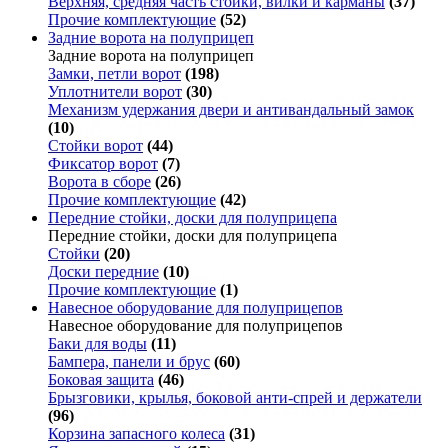
Верхняя, средняя часть стойки, вилки и карманы
(37)
Прочие комплектующие
(52)
Задние ворота на полуприцеп
Задние ворота на полуприцеп
Замки, петли ворот
(198)
Уплотнители ворот
(30)
Механизм удержания двери и антивандальный замок
(10)
Стойки ворот
(44)
Фиксатор ворот
(7)
Ворота в сборе
(26)
Прочие комплектующие
(42)
Передние стойки, доски для полуприцепа
Передние стойки, доски для полуприцепа
Стойки
(20)
Доски передние
(10)
Прочие комплектующие
(1)
Навесное оборудование для полуприцепов
Навесное оборудование для полуприцепов
Баки для воды
(11)
Бампера, панели и брус
(60)
Боковая защита
(46)
Брызговики, крылья, боковой анти-спрей и держатели
(96)
Корзина запасного колеса
(31)