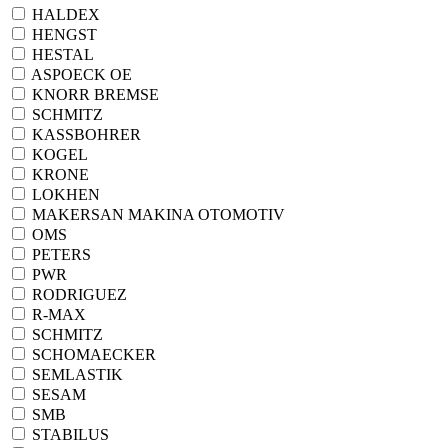
HALDEX
HENGST
HESTAL
ASPOECK ОЕ
KNORR BREMSE
SСHMITZ
KASSBOHRER
KOGEL
KRONE
LOKHEN
MAKERSAN MAKINA OTOMOTIV
OMS
PETERS
PWR
RODRIGUEZ
R-MAX
SCHMITZ
SCHOMAECKER
SEMLASTIK
SESAM
SMB
STABILUS