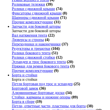
Роликовые тележки
(39)
Ролики сдвижной крыши
(74)
Фиксаторы сдвижной крыши
(8)
Шарниры сдвижной крыши
(71)
Прочие комплектующие
(31)
Запчасти для боковой шторы
Запчасти для боковой шторы
Вал натяжения тента
(22)
Люверсы и стропы
(4)
Переходники и наконечники
(37)
Редукторы и трещотки
(104)
Ролики бокового тента
(51)
Ролики сдвижной стойки
(12)
Эспандер и трос бокового тента
(20)
Пряжки для ремня бокового тента
(3)
Прочие комплектующие
(9)
Борта и стойки
Борта и стойки
Петля бортовая под трос и эспандер
(25)
Бортовой замок
(36)
Алюминиевые бортовые доски
(34)
Стойки, карманы и нижние опоры
(89)
Борта в сборе
(19)
Петли, ответные части, пластины для борта
(38)