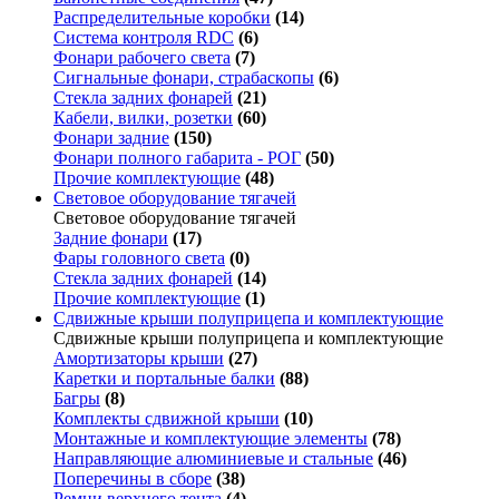
Распределительные коробки
(14)
Система контроля RDC
(6)
Фонари рабочего света
(7)
Сигнальные фонари, страбаскопы
(6)
Стекла задних фонарей
(21)
Кабели, вилки, розетки
(60)
Фонари задние
(150)
Фонари полного габарита - РОГ
(50)
Прочие комплектующие
(48)
Световое оборудование тягачей
Световое оборудование тягачей
Задние фонари
(17)
Фары головного света
(0)
Стекла задних фонарей
(14)
Прочие комплектующие
(1)
Сдвижные крыши полуприцепа и комплектующие
Сдвижные крыши полуприцепа и комплектующие
Амортизаторы крыши
(27)
Каретки и портальные балки
(88)
Багры
(8)
Комплекты сдвижной крыши
(10)
Монтажные и комплектующие элементы
(78)
Направляющие алюминиевые и стальные
(46)
Поперечины в сборе
(38)
Ремни верхнего тента
(4)