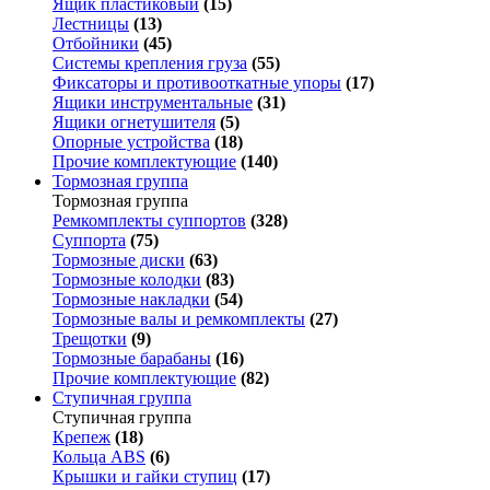
Ящик пластиковый
(15)
Лестницы
(13)
Отбойники
(45)
Системы крепления груза
(55)
Фиксаторы и противооткатные упоры
(17)
Ящики инструментальные
(31)
Ящики огнетушителя
(5)
Опорные устройства
(18)
Прочие комплектующие
(140)
Тормозная группа
Тормозная группа
Ремкомплекты суппортов
(328)
Суппорта
(75)
Тормозные диски
(63)
Тормозные колодки
(83)
Тормозные накладки
(54)
Тормозные валы и ремкомплекты
(27)
Трещотки
(9)
Тормозные барабаны
(16)
Прочие комплектующие
(82)
Ступичная группа
Ступичная группа
Крепеж
(18)
Кольца ABS
(6)
Крышки и гайки ступиц
(17)