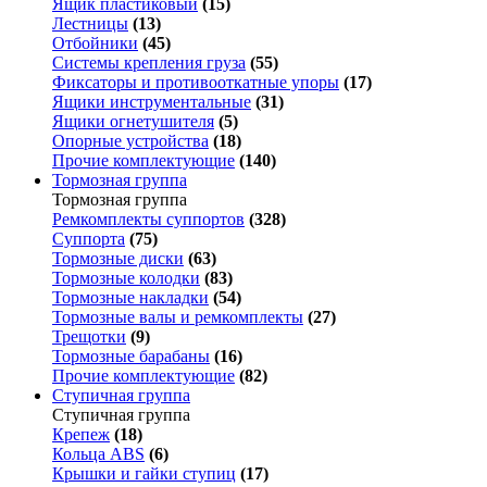
Ящик пластиковый
(15)
Лестницы
(13)
Отбойники
(45)
Системы крепления груза
(55)
Фиксаторы и противооткатные упоры
(17)
Ящики инструментальные
(31)
Ящики огнетушителя
(5)
Опорные устройства
(18)
Прочие комплектующие
(140)
Тормозная группа
Тормозная группа
Ремкомплекты суппортов
(328)
Суппорта
(75)
Тормозные диски
(63)
Тормозные колодки
(83)
Тормозные накладки
(54)
Тормозные валы и ремкомплекты
(27)
Трещотки
(9)
Тормозные барабаны
(16)
Прочие комплектующие
(82)
Ступичная группа
Ступичная группа
Крепеж
(18)
Кольца ABS
(6)
Крышки и гайки ступиц
(17)