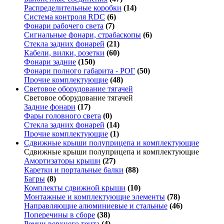
Распределительные коробки
(14)
Система контроля RDC
(6)
Фонари рабочего света
(7)
Сигнальные фонари, страбаскопы
(6)
Стекла задних фонарей
(21)
Кабели, вилки, розетки
(60)
Фонари задние
(150)
Фонари полного габарита - РОГ
(50)
Прочие комплектующие
(48)
Световое оборудование тягачей
Световое оборудование тягачей
Задние фонари
(17)
Фары головного света
(0)
Стекла задних фонарей
(14)
Прочие комплектующие
(1)
Сдвижные крыши полуприцепа и комплектующие
Сдвижные крыши полуприцепа и комплектующие
Амортизаторы крыши
(27)
Каретки и портальные балки
(88)
Багры
(8)
Комплекты сдвижной крыши
(10)
Монтажные и комплектующие элементы
(78)
Направляющие алюминиевые и стальные
(46)
Поперечины в сборе
(38)
Ремни верхнего тента
(4)