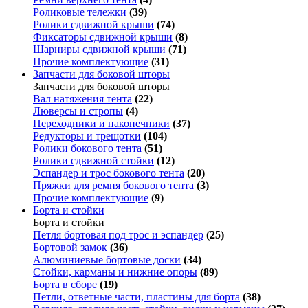
Роликовые тележки
(39)
Ролики сдвижной крыши
(74)
Фиксаторы сдвижной крыши
(8)
Шарниры сдвижной крыши
(71)
Прочие комплектующие
(31)
Запчасти для боковой шторы
Запчасти для боковой шторы
Вал натяжения тента
(22)
Люверсы и стропы
(4)
Переходники и наконечники
(37)
Редукторы и трещотки
(104)
Ролики бокового тента
(51)
Ролики сдвижной стойки
(12)
Эспандер и трос бокового тента
(20)
Пряжки для ремня бокового тента
(3)
Прочие комплектующие
(9)
Борта и стойки
Борта и стойки
Петля бортовая под трос и эспандер
(25)
Бортовой замок
(36)
Алюминиевые бортовые доски
(34)
Стойки, карманы и нижние опоры
(89)
Борта в сборе
(19)
Петли, ответные части, пластины для борта
(38)