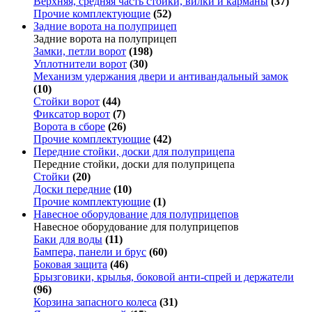
Верхняя, средняя часть стойки, вилки и карманы
(37)
Прочие комплектующие
(52)
Задние ворота на полуприцеп
Задние ворота на полуприцеп
Замки, петли ворот
(198)
Уплотнители ворот
(30)
Механизм удержания двери и антивандальный замок
(10)
Стойки ворот
(44)
Фиксатор ворот
(7)
Ворота в сборе
(26)
Прочие комплектующие
(42)
Передние стойки, доски для полуприцепа
Передние стойки, доски для полуприцепа
Стойки
(20)
Доски передние
(10)
Прочие комплектующие
(1)
Навесное оборудование для полуприцепов
Навесное оборудование для полуприцепов
Баки для воды
(11)
Бампера, панели и брус
(60)
Боковая защита
(46)
Брызговики, крылья, боковой анти-спрей и держатели
(96)
Корзина запасного колеса
(31)