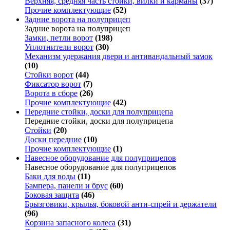
Верхняя, средняя часть стойки, вилки и карманы
(37)
Прочие комплектующие
(52)
Задние ворота на полуприцеп
Задние ворота на полуприцеп
Замки, петли ворот
(198)
Уплотнители ворот
(30)
Механизм удержания двери и антивандальный замок
(10)
Стойки ворот
(44)
Фиксатор ворот
(7)
Ворота в сборе
(26)
Прочие комплектующие
(42)
Передние стойки, доски для полуприцепа
Передние стойки, доски для полуприцепа
Стойки
(20)
Доски передние
(10)
Прочие комплектующие
(1)
Навесное оборудование для полуприцепов
Навесное оборудование для полуприцепов
Баки для воды
(11)
Бампера, панели и брус
(60)
Боковая защита
(46)
Брызговики, крылья, боковой анти-спрей и держатели
(96)
Корзина запасного колеса
(31)