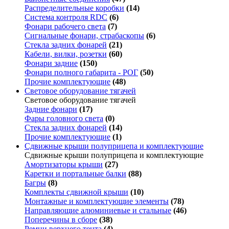
Распределительные коробки
(14)
Система контроля RDC
(6)
Фонари рабочего света
(7)
Сигнальные фонари, страбаскопы
(6)
Стекла задних фонарей
(21)
Кабели, вилки, розетки
(60)
Фонари задние
(150)
Фонари полного габарита - РОГ
(50)
Прочие комплектующие
(48)
Световое оборудование тягачей
Световое оборудование тягачей
Задние фонари
(17)
Фары головного света
(0)
Стекла задних фонарей
(14)
Прочие комплектующие
(1)
Сдвижные крыши полуприцепа и комплектующие
Сдвижные крыши полуприцепа и комплектующие
Амортизаторы крыши
(27)
Каретки и портальные балки
(88)
Багры
(8)
Комплекты сдвижной крыши
(10)
Монтажные и комплектующие элементы
(78)
Направляющие алюминиевые и стальные
(46)
Поперечины в сборе
(38)
Ремни верхнего тента
(4)