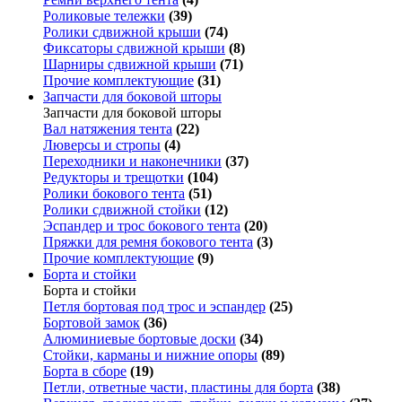
Роликовые тележки
(39)
Ролики сдвижной крыши
(74)
Фиксаторы сдвижной крыши
(8)
Шарниры сдвижной крыши
(71)
Прочие комплектующие
(31)
Запчасти для боковой шторы
Запчасти для боковой шторы
Вал натяжения тента
(22)
Люверсы и стропы
(4)
Переходники и наконечники
(37)
Редукторы и трещотки
(104)
Ролики бокового тента
(51)
Ролики сдвижной стойки
(12)
Эспандер и трос бокового тента
(20)
Пряжки для ремня бокового тента
(3)
Прочие комплектующие
(9)
Борта и стойки
Борта и стойки
Петля бортовая под трос и эспандер
(25)
Бортовой замок
(36)
Алюминиевые бортовые доски
(34)
Стойки, карманы и нижние опоры
(89)
Борта в сборе
(19)
Петли, ответные части, пластины для борта
(38)