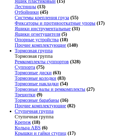
Ящик пластиковый
(15)
Лестницы
(13)
Отбойники
(45)
Системы крепления груза
(55)
Фиксаторы и противооткатные упоры
(17)
Ящики инструментальные
(31)
Ящики огнетушителя
(5)
Опорные устройства
(18)
Прочие комплектующие
(140)
Тормозная группа
Тормозная группа
Ремкомплекты суппортов
(328)
Суппорта
(75)
Тормозные диски
(63)
Тормозные колодки
(83)
Тормозные накладки
(54)
Тормозные валы и ремкомплекты
(27)
Трещотки
(9)
Тормозные барабаны
(16)
Прочие комплектующие
(82)
Ступичная группа
Ступичная группа
Крепеж
(18)
Кольца ABS
(6)
Крышки и гайки ступиц
(17)