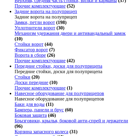
Верхняя, средняя часть стойки, вилки и карманы
(37)
Прочие комплектующие
(52)
Задние ворота на полуприцеп
Задние ворота на полуприцеп
Замки, петли ворот
(198)
Уплотнители ворот
(30)
Механизм удержания двери и антивандальный замок
(10)
Стойки ворот
(44)
Фиксатор ворот
(7)
Ворота в сборе
(26)
Прочие комплектующие
(42)
Передние стойки, доски для полуприцепа
Передние стойки, доски для полуприцепа
Стойки
(20)
Доски передние
(10)
Прочие комплектующие
(1)
Навесное оборудование для полуприцепов
Навесное оборудование для полуприцепов
Баки для воды
(11)
Бампера, панели и брус
(60)
Боковая защита
(46)
Брызговики, крылья, боковой анти-спрей и держатели
(96)
Корзина запасного колеса
(31)