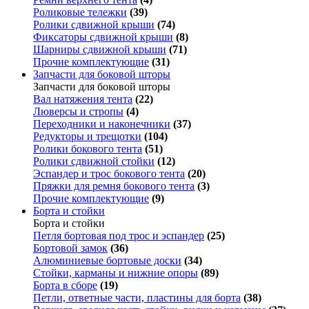
Роликовые тележки
(39)
Ролики сдвижной крыши
(74)
Фиксаторы сдвижной крыши
(8)
Шарниры сдвижной крыши
(71)
Прочие комплектующие
(31)
Запчасти для боковой шторы
Запчасти для боковой шторы
Вал натяжения тента
(22)
Люверсы и стропы
(4)
Переходники и наконечники
(37)
Редукторы и трещотки
(104)
Ролики бокового тента
(51)
Ролики сдвижной стойки
(12)
Эспандер и трос бокового тента
(20)
Пряжки для ремня бокового тента
(3)
Прочие комплектующие
(9)
Борта и стойки
Борта и стойки
Петля бортовая под трос и эспандер
(25)
Бортовой замок
(36)
Алюминиевые бортовые доски
(34)
Стойки, карманы и нижние опоры
(89)
Борта в сборе
(19)
Петли, ответные части, пластины для борта
(38)