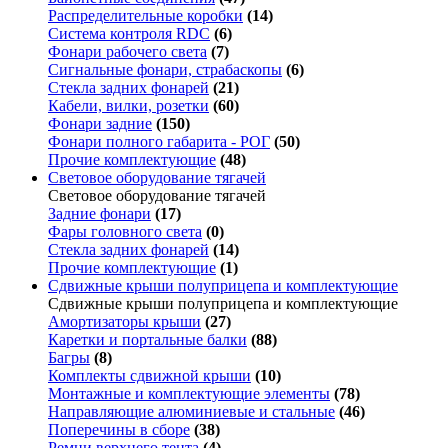
Распределительные коробки
(14)
Система контроля RDC
(6)
Фонари рабочего света
(7)
Сигнальные фонари, страбаскопы
(6)
Стекла задних фонарей
(21)
Кабели, вилки, розетки
(60)
Фонари задние
(150)
Фонари полного габарита - РОГ
(50)
Прочие комплектующие
(48)
Световое оборудование тягачей
Световое оборудование тягачей
Задние фонари
(17)
Фары головного света
(0)
Стекла задних фонарей
(14)
Прочие комплектующие
(1)
Сдвижные крыши полуприцепа и комплектующие
Сдвижные крыши полуприцепа и комплектующие
Амортизаторы крыши
(27)
Каретки и портальные балки
(88)
Багры
(8)
Комплекты сдвижной крыши
(10)
Монтажные и комплектующие элементы
(78)
Направляющие алюминиевые и стальные
(46)
Поперечины в сборе
(38)
Ремни верхнего тента
(4)