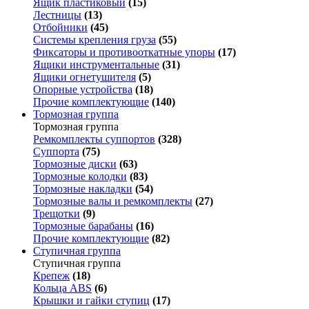
Ящик пластиковый
(15)
Лестницы
(13)
Отбойники
(45)
Системы крепления груза
(55)
Фиксаторы и противооткатные упоры
(17)
Ящики инструментальные
(31)
Ящики огнетушителя
(5)
Опорные устройства
(18)
Прочие комплектующие
(140)
Тормозная группа
Тормозная группа
Ремкомплекты суппортов
(328)
Суппорта
(75)
Тормозные диски
(63)
Тормозные колодки
(83)
Тормозные накладки
(54)
Тормозные валы и ремкомплекты
(27)
Трещотки
(9)
Тормозные барабаны
(16)
Прочие комплектующие
(82)
Ступичная группа
Ступичная группа
Крепеж
(18)
Кольца ABS
(6)
Крышки и гайки ступиц
(17)