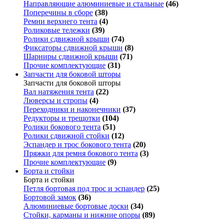
Направляющие алюминиевые и стальные
(46)
Поперечины в сборе
(38)
Ремни верхнего тента
(4)
Роликовые тележки
(39)
Ролики сдвижной крыши
(74)
Фиксаторы сдвижной крыши
(8)
Шарниры сдвижной крыши
(71)
Прочие комплектующие
(31)
Запчасти для боковой шторы
Запчасти для боковой шторы
Вал натяжения тента
(22)
Люверсы и стропы
(4)
Переходники и наконечники
(37)
Редукторы и трещотки
(104)
Ролики бокового тента
(51)
Ролики сдвижной стойки
(12)
Эспандер и трос бокового тента
(20)
Пряжки для ремня бокового тента
(3)
Прочие комплектующие
(9)
Борта и стойки
Борта и стойки
Петля бортовая под трос и эспандер
(25)
Бортовой замок
(36)
Алюминиевые бортовые доски
(34)
Стойки, карманы и нижние опоры
(89)