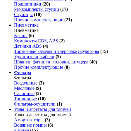
Подшипники
(20)
Ремкомплекты ступиц
(17)
Ступицы
(10)
Прочие комплектующие
(21)
Пневматика
Пневматика
Краны
(6)
Комплекты EBS, ABS
(2)
Датчики ABS
(4)
Тормозные камеры и энергоаккумуляторы
(15)
Удлинители, кабели
(5)
Шланги, фитинги, головки, штуцера
(40)
Прочие комплектующие
(8)
Фильтра
Фильтра
Воздушные
(3)
Масляные
(9)
Салонные
(2)
Топливные
(10)
Фильтры-осушители
(1)
Узлы и агрегаты для тягачей
Узлы и агрегаты для тягачей
Амортизаторы
(3)
Водяные помпы
(6)
Кабина
(15)