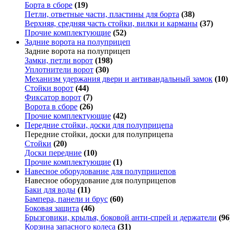
Борта в сборе
(19)
Петли, ответные части, пластины для борта
(38)
Верхняя, средняя часть стойки, вилки и карманы
(37)
Прочие комплектующие
(52)
Задние ворота на полуприцеп
Задние ворота на полуприцеп
Замки, петли ворот
(198)
Уплотнители ворот
(30)
Механизм удержания двери и антивандальный замок
(10)
Стойки ворот
(44)
Фиксатор ворот
(7)
Ворота в сборе
(26)
Прочие комплектующие
(42)
Передние стойки, доски для полуприцепа
Передние стойки, доски для полуприцепа
Стойки
(20)
Доски передние
(10)
Прочие комплектующие
(1)
Навесное оборудование для полуприцепов
Навесное оборудование для полуприцепов
Баки для воды
(11)
Бампера, панели и брус
(60)
Боковая защита
(46)
Брызговики, крылья, боковой анти-спрей и держатели
(96
Корзина запасного колеса
(31)