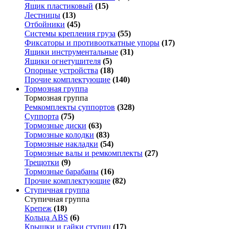
Ящик пластиковый
(15)
Лестницы
(13)
Отбойники
(45)
Системы крепления груза
(55)
Фиксаторы и противооткатные упоры
(17)
Ящики инструментальные
(31)
Ящики огнетушителя
(5)
Опорные устройства
(18)
Прочие комплектующие
(140)
Тормозная группа
Тормозная группа
Ремкомплекты суппортов
(328)
Суппорта
(75)
Тормозные диски
(63)
Тормозные колодки
(83)
Тормозные накладки
(54)
Тормозные валы и ремкомплекты
(27)
Трещотки
(9)
Тормозные барабаны
(16)
Прочие комплектующие
(82)
Ступичная группа
Ступичная группа
Крепеж
(18)
Кольца ABS
(6)
Крышки и гайки ступиц
(17)