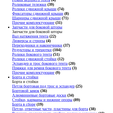
Роликовые тележки
(39)
Ролики сдвижной крыши
(74)
Фиксаторы сдвижной крыши
(8)
Шарниры сдвижной крыши
(71)
Прочие комплектующие
(31)
Запчасти для боковой шторы
Запчасти для боковой шторы
Вал натяжения тента
(22)
Люверсы и стропы
(4)
Переходники и наконечники
(37)
Редукторы и трещотки
(104)
Ролики бокового тента
(51)
Ролики сдвижной стойки
(12)
Эспандер и трос бокового тента
(20)
Пряжки для ремня бокового тента
(3)
Прочие комплектующие
(9)
Борта и стойки
Борта и стойки
Петля бортовая под трос и эспандер
(25)
Бортовой замок
(36)
Алюминиевые бортовые доски
(34)
Стойки, карманы и нижние опоры
(89)
Борта в сборе
(19)
Петли, ответные части, пластины для борта
(38)