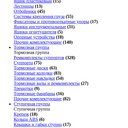
Ящик пластиковый
(15)
Лестницы
(13)
Отбойники
(45)
Системы крепления груза
(55)
Фиксаторы и противооткатные упоры
(17)
Ящики инструментальные
(31)
Ящики огнетушителя
(5)
Опорные устройства
(18)
Прочие комплектующие
(140)
Тормозная группа
Тормозная группа
Ремкомплекты суппортов
(328)
Суппорта
(75)
Тормозные диски
(63)
Тормозные колодки
(83)
Тормозные накладки
(54)
Тормозные валы и ремкомплекты
(27)
Трещотки
(9)
Тормозные барабаны
(16)
Прочие комплектующие
(82)
Ступичная группа
Ступичная группа
Крепеж
(18)
Кольца ABS
(6)
Крышки и гайки ступиц
(17)