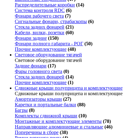
Распределительные коробки
(14)
Система контроля RDC
(6)
Фонари рабочего света
(7)
Сигнальные фонари, страбаскопы
(6)
Стекла задних фонарей
(21)
Кабели, вилки, розетки
(60)
Фонари задние
(150)
Фонари полного габарита - РОГ
(50)
Прочие комплектующие
(48)
Световое оборудование тягачей
Световое оборудование тягачей
Задние фонари
(17)
Фары головного света
(0)
Стекла задних фонарей
(14)
Прочие комплектующие
(1)
Сдвижные крыши полуприцепа и комплектующие
Сдвижные крыши полуприцепа и комплектующие
Амортизаторы крыши
(27)
Каретки и портальные балки
(88)
Багры
(8)
Комплекты сдвижной крыши
(10)
Монтажные и комплектующие элементы
(78)
Направляющие алюминиевые и стальные
(46)
Поперечины в сборе
(38)
Ремни верхнего тента
(4)