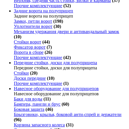
Верхняя, средняя часть стойки, вилки и карманы
(37)
Прочие комплектующие
(52)
Задние ворота на полуприцеп
Задние ворота на полуприцеп
Замки, петли ворот
(198)
Уплотнители ворот
(30)
Механизм удержания двери и антивандальный замок
(10)
Стойки ворот
(44)
Фиксатор ворот
(7)
Ворота в сборе
(26)
Прочие комплектующие
(42)
Передние стойки, доски для полуприцепа
Передние стойки, доски для полуприцепа
Стойки
(20)
Доски передние
(10)
Прочие комплектующие
(1)
Навесное оборудование для полуприцепов
Навесное оборудование для полуприцепов
Баки для воды
(11)
Бампера, панели и брус
(60)
Боковая защита
(46)
Брызговики, крылья, боковой анти-спрей и держатели
(96)
Корзина запасного колеса
(31)