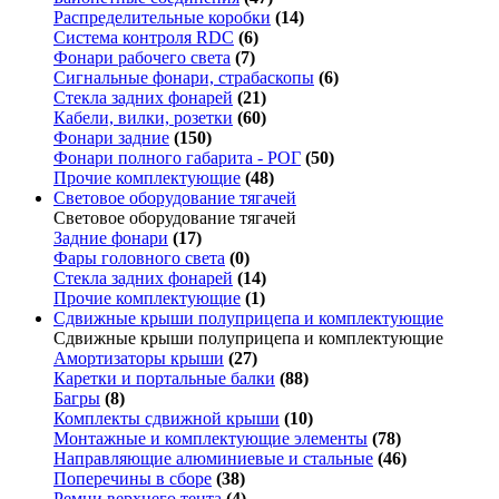
Распределительные коробки
(14)
Система контроля RDC
(6)
Фонари рабочего света
(7)
Сигнальные фонари, страбаскопы
(6)
Стекла задних фонарей
(21)
Кабели, вилки, розетки
(60)
Фонари задние
(150)
Фонари полного габарита - РОГ
(50)
Прочие комплектующие
(48)
Световое оборудование тягачей
Световое оборудование тягачей
Задние фонари
(17)
Фары головного света
(0)
Стекла задних фонарей
(14)
Прочие комплектующие
(1)
Сдвижные крыши полуприцепа и комплектующие
Сдвижные крыши полуприцепа и комплектующие
Амортизаторы крыши
(27)
Каретки и портальные балки
(88)
Багры
(8)
Комплекты сдвижной крыши
(10)
Монтажные и комплектующие элементы
(78)
Направляющие алюминиевые и стальные
(46)
Поперечины в сборе
(38)
Ремни верхнего тента
(4)