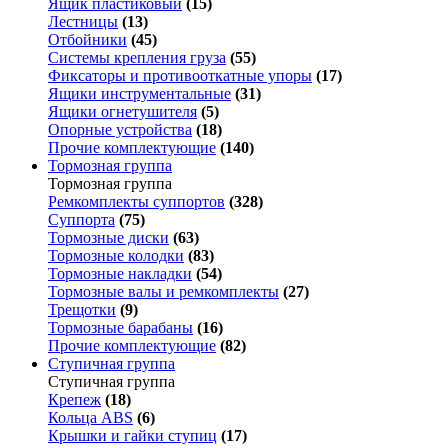
Ящик пластиковый
(15)
Лестницы
(13)
Отбойники
(45)
Системы крепления груза
(55)
Фиксаторы и противооткатные упоры
(17)
Ящики инструментальные
(31)
Ящики огнетушителя
(5)
Опорные устройства
(18)
Прочие комплектующие
(140)
Тормозная группа
Тормозная группа
Ремкомплекты суппортов
(328)
Суппорта
(75)
Тормозные диски
(63)
Тормозные колодки
(83)
Тормозные накладки
(54)
Тормозные валы и ремкомплекты
(27)
Трещотки
(9)
Тормозные барабаны
(16)
Прочие комплектующие
(82)
Ступичная группа
Ступичная группа
Крепеж
(18)
Кольца ABS
(6)
Крышки и гайки ступиц
(17)