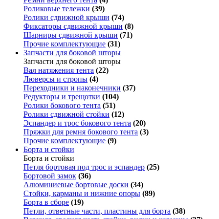
Роликовые тележки
(39)
Ролики сдвижной крыши
(74)
Фиксаторы сдвижной крыши
(8)
Шарниры сдвижной крыши
(71)
Прочие комплектующие
(31)
Запчасти для боковой шторы
Запчасти для боковой шторы
Вал натяжения тента
(22)
Люверсы и стропы
(4)
Переходники и наконечники
(37)
Редукторы и трещотки
(104)
Ролики бокового тента
(51)
Ролики сдвижной стойки
(12)
Эспандер и трос бокового тента
(20)
Пряжки для ремня бокового тента
(3)
Прочие комплектующие
(9)
Борта и стойки
Борта и стойки
Петля бортовая под трос и эспандер
(25)
Бортовой замок
(36)
Алюминиевые бортовые доски
(34)
Стойки, карманы и нижние опоры
(89)
Борта в сборе
(19)
Петли, ответные части, пластины для борта
(38)