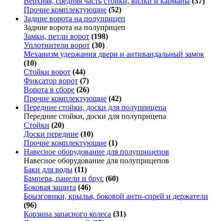
Верхняя, средняя часть стойки, вилки и карманы
(37)
Прочие комплектующие
(52)
Задние ворота на полуприцеп
Задние ворота на полуприцеп
Замки, петли ворот
(198)
Уплотнители ворот
(30)
Механизм удержания двери и антивандальный замок
(10)
Стойки ворот
(44)
Фиксатор ворот
(7)
Ворота в сборе
(26)
Прочие комплектующие
(42)
Передние стойки, доски для полуприцепа
Передние стойки, доски для полуприцепа
Стойки
(20)
Доски передние
(10)
Прочие комплектующие
(1)
Навесное оборудование для полуприцепов
Навесное оборудование для полуприцепов
Баки для воды
(11)
Бампера, панели и брус
(60)
Боковая защита
(46)
Брызговики, крылья, боковой анти-спрей и держатели
(96)
Корзина запасного колеса
(31)