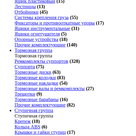
Ящик пластиковый
(15)
Лестницы
(13)
Отбойники
(45)
Системы крепления груза
(55)
Фиксаторы и противооткатные упоры
(17)
Ящики инструментальные
(31)
Ящики огнетушителя
(5)
Опорные устройства
(18)
Прочие комплектующие
(140)
Тормозная группа
Тормозная группа
Ремкомплекты суппортов
(328)
Суппорта
(75)
Тормозные диски
(63)
Тормозные колодки
(83)
Тормозные накладки
(54)
Тормозные валы и ремкомплекты
(27)
Трещотки
(9)
Тормозные барабаны
(16)
Прочие комплектующие
(82)
Ступичная группа
Ступичная группа
Крепеж
(18)
Кольца ABS
(6)
Крышки и гайки ступиц
(17)