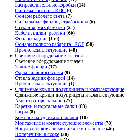
Распределительные коробки
(14)
Система контроля RDC
(6)
Фонари рабочего света
(7)
Сигнальные фонари, страбаскопы
(6)
Стекла задних фонарей
(21)
Кабели, вилки, розетки
(60)
Фонари задние
(150)
Фонари полного габарита - РОГ
(50)
Прочие комплектующие
(48)
Световое оборудование тягачей
Световое оборудование тягачей
Задние фонари
(17)
Фары головного света
(0)
Стекла задних фонарей
(14)
Прочие комплектующие
(1)
Сдвижные крыши полуприцепа и комплектующие
Сдвижные крыши полуприцепа и комплектующие
Амортизаторы крыши
(27)
Каретки и портальные балки
(88)
Багры
(8)
Комплекты сдвижной крыши
(10)
Монтажные и комплектующие элементы
(78)
Направляющие алюминиевые и стальные
(46)
Поперечины в сборе
(38)
Ремни верхнего тента
(4)