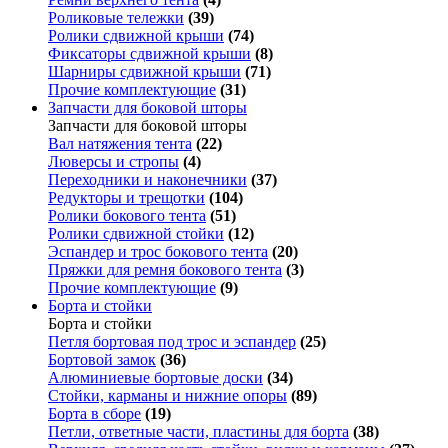
Роликовые тележки
(39)
Ролики сдвижной крыши
(74)
Фиксаторы сдвижной крыши
(8)
Шарниры сдвижной крыши
(71)
Прочие комплектующие
(31)
Запчасти для боковой шторы
Запчасти для боковой шторы
Вал натяжения тента
(22)
Люверсы и стропы
(4)
Переходники и наконечники
(37)
Редукторы и трещотки
(104)
Ролики бокового тента
(51)
Ролики сдвижной стойки
(12)
Эспандер и трос бокового тента
(20)
Пряжки для ремня бокового тента
(3)
Прочие комплектующие
(9)
Борта и стойки
Борта и стойки
Петля бортовая под трос и эспандер
(25)
Бортовой замок
(36)
Алюминиевые бортовые доски
(34)
Стойки, карманы и нижние опоры
(89)
Борта в сборе
(19)
Петли, ответные части, пластины для борта
(38)