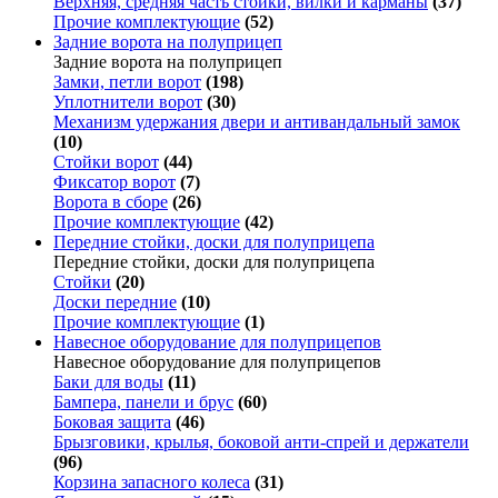
Верхняя, средняя часть стойки, вилки и карманы
(37)
Прочие комплектующие
(52)
Задние ворота на полуприцеп
Задние ворота на полуприцеп
Замки, петли ворот
(198)
Уплотнители ворот
(30)
Механизм удержания двери и антивандальный замок
(10)
Стойки ворот
(44)
Фиксатор ворот
(7)
Ворота в сборе
(26)
Прочие комплектующие
(42)
Передние стойки, доски для полуприцепа
Передние стойки, доски для полуприцепа
Стойки
(20)
Доски передние
(10)
Прочие комплектующие
(1)
Навесное оборудование для полуприцепов
Навесное оборудование для полуприцепов
Баки для воды
(11)
Бампера, панели и брус
(60)
Боковая защита
(46)
Брызговики, крылья, боковой анти-спрей и держатели
(96)
Корзина запасного колеса
(31)