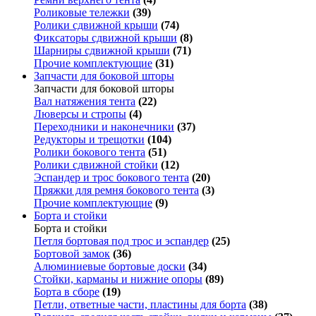
Роликовые тележки
(39)
Ролики сдвижной крыши
(74)
Фиксаторы сдвижной крыши
(8)
Шарниры сдвижной крыши
(71)
Прочие комплектующие
(31)
Запчасти для боковой шторы
Запчасти для боковой шторы
Вал натяжения тента
(22)
Люверсы и стропы
(4)
Переходники и наконечники
(37)
Редукторы и трещотки
(104)
Ролики бокового тента
(51)
Ролики сдвижной стойки
(12)
Эспандер и трос бокового тента
(20)
Пряжки для ремня бокового тента
(3)
Прочие комплектующие
(9)
Борта и стойки
Борта и стойки
Петля бортовая под трос и эспандер
(25)
Бортовой замок
(36)
Алюминиевые бортовые доски
(34)
Стойки, карманы и нижние опоры
(89)
Борта в сборе
(19)
Петли, ответные части, пластины для борта
(38)