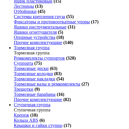
Ящик пластиковый
(15)
Лестницы
(13)
Отбойники
(45)
Системы крепления груза
(55)
Фиксаторы и противооткатные упоры
(17)
Ящики инструментальные
(31)
Ящики огнетушителя
(5)
Опорные устройства
(18)
Прочие комплектующие
(140)
Тормозная группа
Тормозная группа
Ремкомплекты суппортов
(328)
Суппорта
(75)
Тормозные диски
(63)
Тормозные колодки
(83)
Тормозные накладки
(54)
Тормозные валы и ремкомплекты
(27)
Трещотки
(9)
Тормозные барабаны
(16)
Прочие комплектующие
(82)
Ступичная группа
Ступичная группа
Крепеж
(18)
Кольца ABS
(6)
Крышки и гайки ступиц
(17)