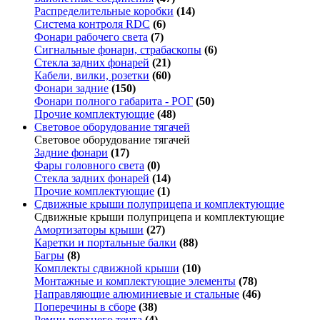
Распределительные коробки
(14)
Система контроля RDC
(6)
Фонари рабочего света
(7)
Сигнальные фонари, страбаскопы
(6)
Стекла задних фонарей
(21)
Кабели, вилки, розетки
(60)
Фонари задние
(150)
Фонари полного габарита - РОГ
(50)
Прочие комплектующие
(48)
Световое оборудование тягачей
Световое оборудование тягачей
Задние фонари
(17)
Фары головного света
(0)
Стекла задних фонарей
(14)
Прочие комплектующие
(1)
Сдвижные крыши полуприцепа и комплектующие
Сдвижные крыши полуприцепа и комплектующие
Амортизаторы крыши
(27)
Каретки и портальные балки
(88)
Багры
(8)
Комплекты сдвижной крыши
(10)
Монтажные и комплектующие элементы
(78)
Направляющие алюминиевые и стальные
(46)
Поперечины в сборе
(38)
Ремни верхнего тента
(4)