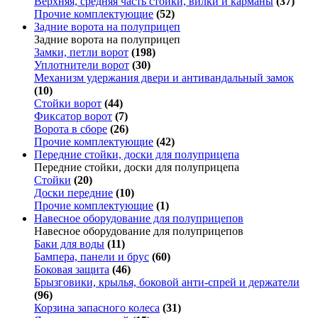
Верхняя, средняя часть стойки, вилки и карманы
(37)
Прочие комплектующие
(52)
Задние ворота на полуприцеп
Задние ворота на полуприцеп
Замки, петли ворот
(198)
Уплотнители ворот
(30)
Механизм удержания двери и антивандальный замок
(10)
Стойки ворот
(44)
Фиксатор ворот
(7)
Ворота в сборе
(26)
Прочие комплектующие
(42)
Передние стойки, доски для полуприцепа
Передние стойки, доски для полуприцепа
Стойки
(20)
Доски передние
(10)
Прочие комплектующие
(1)
Навесное оборудование для полуприцепов
Навесное оборудование для полуприцепов
Баки для воды
(11)
Бампера, панели и брус
(60)
Боковая защита
(46)
Брызговики, крылья, боковой анти-спрей и держатели
(96)
Корзина запасного колеса
(31)