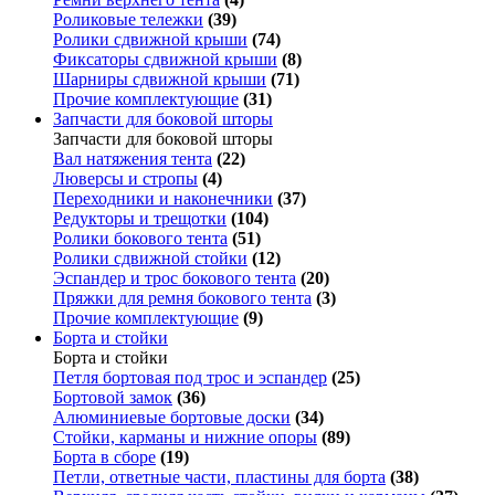
Роликовые тележки
(39)
Ролики сдвижной крыши
(74)
Фиксаторы сдвижной крыши
(8)
Шарниры сдвижной крыши
(71)
Прочие комплектующие
(31)
Запчасти для боковой шторы
Запчасти для боковой шторы
Вал натяжения тента
(22)
Люверсы и стропы
(4)
Переходники и наконечники
(37)
Редукторы и трещотки
(104)
Ролики бокового тента
(51)
Ролики сдвижной стойки
(12)
Эспандер и трос бокового тента
(20)
Пряжки для ремня бокового тента
(3)
Прочие комплектующие
(9)
Борта и стойки
Борта и стойки
Петля бортовая под трос и эспандер
(25)
Бортовой замок
(36)
Алюминиевые бортовые доски
(34)
Стойки, карманы и нижние опоры
(89)
Борта в сборе
(19)
Петли, ответные части, пластины для борта
(38)