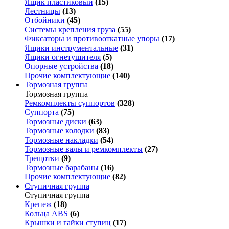
Ящик пластиковый
(15)
Лестницы
(13)
Отбойники
(45)
Системы крепления груза
(55)
Фиксаторы и противооткатные упоры
(17)
Ящики инструментальные
(31)
Ящики огнетушителя
(5)
Опорные устройства
(18)
Прочие комплектующие
(140)
Тормозная группа
Тормозная группа
Ремкомплекты суппортов
(328)
Суппорта
(75)
Тормозные диски
(63)
Тормозные колодки
(83)
Тормозные накладки
(54)
Тормозные валы и ремкомплекты
(27)
Трещотки
(9)
Тормозные барабаны
(16)
Прочие комплектующие
(82)
Ступичная группа
Ступичная группа
Крепеж
(18)
Кольца ABS
(6)
Крышки и гайки ступиц
(17)