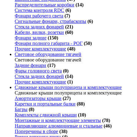
Распределительные коробки
(14)
Система контроля RDC
(6)
Фонари рабочего света
(7)
Сигнальные фонари, страбаскопы
(6)
Стекла задних фонарей
(21)
Кабели, вилки, розетки
(60)
Фонари задние
(150)
Фонари полного габарита - РОГ
(50)
Прочие комплектующие
(48)
Световое оборудование тягачей
Световое оборудование тягачей
Задние фонари
(17)
Фары головного света
(0)
Стекла задних фонарей
(14)
Прочие комплектующие
(1)
Сдвижные крыши полуприцепа и комплектующие
Сдвижные крыши полуприцепа и комплектующие
Амортизаторы крыши
(27)
Каретки и портальные балки
(88)
Багры
(8)
Комплекты сдвижной крыши
(10)
Монтажные и комплектующие элементы
(78)
Направляющие алюминиевые и стальные
(46)
Поперечины в сборе
(38)
Ремни верхнего тента
(4)