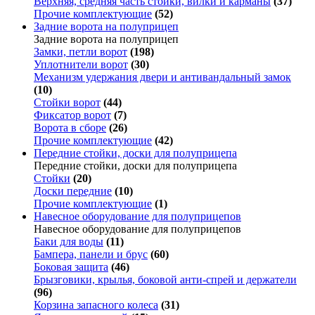
Верхняя, средняя часть стойки, вилки и карманы
(37)
Прочие комплектующие
(52)
Задние ворота на полуприцеп
Задние ворота на полуприцеп
Замки, петли ворот
(198)
Уплотнители ворот
(30)
Механизм удержания двери и антивандальный замок
(10)
Стойки ворот
(44)
Фиксатор ворот
(7)
Ворота в сборе
(26)
Прочие комплектующие
(42)
Передние стойки, доски для полуприцепа
Передние стойки, доски для полуприцепа
Стойки
(20)
Доски передние
(10)
Прочие комплектующие
(1)
Навесное оборудование для полуприцепов
Навесное оборудование для полуприцепов
Баки для воды
(11)
Бампера, панели и брус
(60)
Боковая защита
(46)
Брызговики, крылья, боковой анти-спрей и держатели
(96)
Корзина запасного колеса
(31)