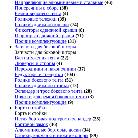
Направляющие алюминиевые и стальные
(46)
Поперечины в сборе
(38)
Ремни верхнего тента
(4)
Роликовые тележки
(39)
Ролики сдвижной крыши
(74)
Фиксаторы сдвижной крыши
(8)
Шарниры сдвижной крыши
(71)
Прочие комплектующие
(31)
Запчасти для боковой шторы
Запчасти для боковой шторы
Вал натяжения тента
(22)
Люверсы и стропы
(4)
Переходники и наконечники
(37)
Редукторы и трещотки
(104)
Ролики бокового тента
(51)
Ролики сдвижной стойки
(12)
Эспандер и трос бокового тента
(20)
Пряжки для ремня бокового тента
(3)
Прочие комплектующие
(9)
Борта и стойки
Борта и стойки
Петля бортовая под трос и эспандер
(25)
Бортовой замок
(36)
Алюминиевые бортовые доски
(34)
Стойки, карманы и нижние опоры
(89)