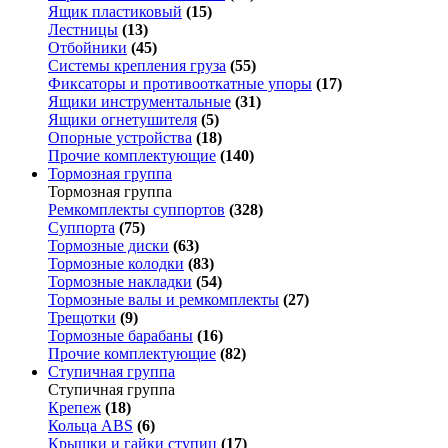
Ящик пластиковый
(15)
Лестницы
(13)
Отбойники
(45)
Системы крепления груза
(55)
Фиксаторы и противооткатные упоры
(17)
Ящики инструментальные
(31)
Ящики огнетушителя
(5)
Опорные устройства
(18)
Прочие комплектующие
(140)
Тормозная группа
Тормозная группа
Ремкомплекты суппортов
(328)
Суппорта
(75)
Тормозные диски
(63)
Тормозные колодки
(83)
Тормозные накладки
(54)
Тормозные валы и ремкомплекты
(27)
Трещотки
(9)
Тормозные барабаны
(16)
Прочие комплектующие
(82)
Ступичная группа
Ступичная группа
Крепеж
(18)
Кольца ABS
(6)
Крышки и гайки ступиц
(17)