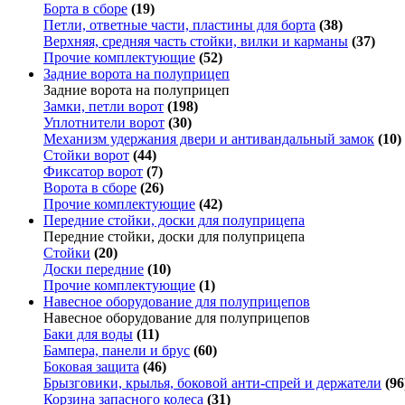
Борта в сборе
(19)
Петли, ответные части, пластины для борта
(38)
Верхняя, средняя часть стойки, вилки и карманы
(37)
Прочие комплектующие
(52)
Задние ворота на полуприцеп
Задние ворота на полуприцеп
Замки, петли ворот
(198)
Уплотнители ворот
(30)
Механизм удержания двери и антивандальный замок
(10)
Стойки ворот
(44)
Фиксатор ворот
(7)
Ворота в сборе
(26)
Прочие комплектующие
(42)
Передние стойки, доски для полуприцепа
Передние стойки, доски для полуприцепа
Стойки
(20)
Доски передние
(10)
Прочие комплектующие
(1)
Навесное оборудование для полуприцепов
Навесное оборудование для полуприцепов
Баки для воды
(11)
Бампера, панели и брус
(60)
Боковая защита
(46)
Брызговики, крылья, боковой анти-спрей и держатели
(96
Корзина запасного колеса
(31)