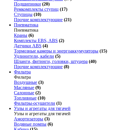
Подшипники
(20)
Ремкомплекты ступиц
(17)
Ступицы
(10)
Прочие комплектующие
(21)
Пневматика
Пневматика
Краны
(6)
Комплекты EBS, ABS
(2)
Датчики ABS
(4)
Тормозные камеры и энергоаккумуляторы
(15)
Удлинители, кабели
(5)
Шланги, фитинги, головки, штуцера
(40)
Прочие комплектующие
(8)
Фильтра
Фильтра
Воздушные
(3)
Масляные
(9)
Салонные
(2)
Топливные
(10)
Фильтры-осушители
(1)
Узлы и агрегаты для тягачей
Узлы и агрегаты для тягачей
Амортизаторы
(3)
Водяные помпы
(6)
Кабина
(15)