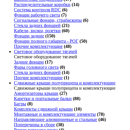
Распределительные коробки
(14)
Система контроля RDC
(6)
Фонари рабочего света
(7)
Сигнальные фонари, страбаскопы
(6)
Стекла задних фонарей
(21)
Кабели, вилки, розетки
(60)
Фонари задние
(150)
Фонари полного габарита - РОГ
(50)
Прочие комплектующие
(48)
Световое оборудование тягачей
Световое оборудование тягачей
Задние фонари
(17)
Фары головного света
(0)
Стекла задних фонарей
(14)
Прочие комплектующие
(1)
Сдвижные крыши полуприцепа и комплектующие
Сдвижные крыши полуприцепа и комплектующие
Амортизаторы крыши
(27)
Каретки и портальные балки
(88)
Багры
(8)
Комплекты сдвижной крыши
(10)
Монтажные и комплектующие элементы
(78)
Направляющие алюминиевые и стальные
(46)
Поперечины в сборе
(38)
Ремни верхнего тента
(4)