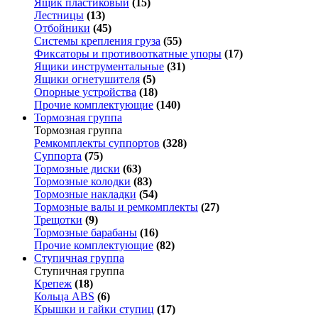
Ящик пластиковый
(15)
Лестницы
(13)
Отбойники
(45)
Системы крепления груза
(55)
Фиксаторы и противооткатные упоры
(17)
Ящики инструментальные
(31)
Ящики огнетушителя
(5)
Опорные устройства
(18)
Прочие комплектующие
(140)
Тормозная группа
Тормозная группа
Ремкомплекты суппортов
(328)
Суппорта
(75)
Тормозные диски
(63)
Тормозные колодки
(83)
Тормозные накладки
(54)
Тормозные валы и ремкомплекты
(27)
Трещотки
(9)
Тормозные барабаны
(16)
Прочие комплектующие
(82)
Ступичная группа
Ступичная группа
Крепеж
(18)
Кольца ABS
(6)
Крышки и гайки ступиц
(17)