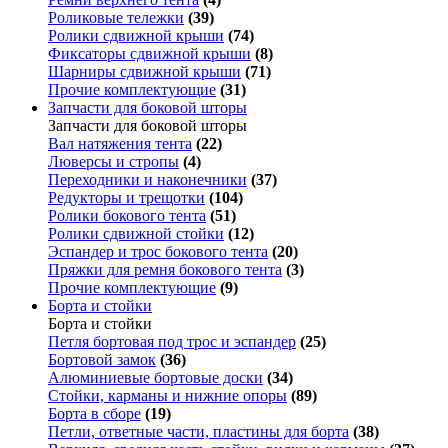
Роликовые тележки
(39)
Ролики сдвижной крыши
(74)
Фиксаторы сдвижной крыши
(8)
Шарниры сдвижной крыши
(71)
Прочие комплектующие
(31)
Запчасти для боковой шторы
Запчасти для боковой шторы
Вал натяжения тента
(22)
Люверсы и стропы
(4)
Переходники и наконечники
(37)
Редукторы и трещотки
(104)
Ролики бокового тента
(51)
Ролики сдвижной стойки
(12)
Эспандер и трос бокового тента
(20)
Пряжки для ремня бокового тента
(3)
Прочие комплектующие
(9)
Борта и стойки
Борта и стойки
Петля бортовая под трос и эспандер
(25)
Бортовой замок
(36)
Алюминиевые бортовые доски
(34)
Стойки, карманы и нижние опоры
(89)
Борта в сборе
(19)
Петли, ответные части, пластины для борта
(38)