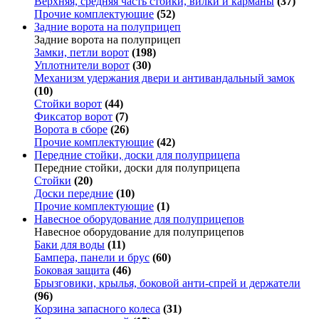
Верхняя, средняя часть стойки, вилки и карманы
(37)
Прочие комплектующие
(52)
Задние ворота на полуприцеп
Задние ворота на полуприцеп
Замки, петли ворот
(198)
Уплотнители ворот
(30)
Механизм удержания двери и антивандальный замок
(10)
Стойки ворот
(44)
Фиксатор ворот
(7)
Ворота в сборе
(26)
Прочие комплектующие
(42)
Передние стойки, доски для полуприцепа
Передние стойки, доски для полуприцепа
Стойки
(20)
Доски передние
(10)
Прочие комплектующие
(1)
Навесное оборудование для полуприцепов
Навесное оборудование для полуприцепов
Баки для воды
(11)
Бампера, панели и брус
(60)
Боковая защита
(46)
Брызговики, крылья, боковой анти-спрей и держатели
(96)
Корзина запасного колеса
(31)