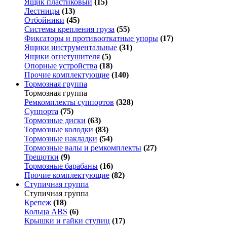
Ящик пластиковый
(15)
Лестницы
(13)
Отбойники
(45)
Системы крепления груза
(55)
Фиксаторы и противооткатные упоры
(17)
Ящики инструментальные
(31)
Ящики огнетушителя
(5)
Опорные устройства
(18)
Прочие комплектующие
(140)
Тормозная группа
Тормозная группа
Ремкомплекты суппортов
(328)
Суппорта
(75)
Тормозные диски
(63)
Тормозные колодки
(83)
Тормозные накладки
(54)
Тормозные валы и ремкомплекты
(27)
Трещотки
(9)
Тормозные барабаны
(16)
Прочие комплектующие
(82)
Ступичная группа
Ступичная группа
Крепеж
(18)
Кольца ABS
(6)
Крышки и гайки ступиц
(17)