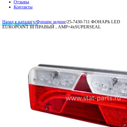
Отзывы
Контакты
Назад к каталогу
/
Фонари задние
/
25-7430-711 ФОНАРЬ LED
info@stat-parts.ru
EUROPOINT III ПРАВЫЙ , AMP+4хSUPERSEAL