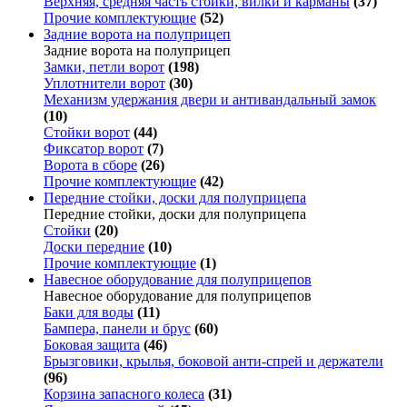
Верхняя, средняя часть стойки, вилки и карманы
(37)
Прочие комплектующие
(52)
Задние ворота на полуприцеп
Задние ворота на полуприцеп
Замки, петли ворот
(198)
Уплотнители ворот
(30)
Механизм удержания двери и антивандальный замок
(10)
Стойки ворот
(44)
Фиксатор ворот
(7)
Ворота в сборе
(26)
Прочие комплектующие
(42)
Передние стойки, доски для полуприцепа
Передние стойки, доски для полуприцепа
Стойки
(20)
Доски передние
(10)
Прочие комплектующие
(1)
Навесное оборудование для полуприцепов
Навесное оборудование для полуприцепов
Баки для воды
(11)
Бампера, панели и брус
(60)
Боковая защита
(46)
Брызговики, крылья, боковой анти-спрей и держатели
(96)
Корзина запасного колеса
(31)