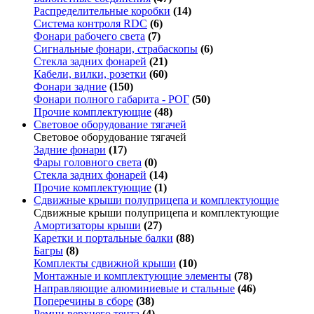
Распределительные коробки
(14)
Система контроля RDC
(6)
Фонари рабочего света
(7)
Сигнальные фонари, страбаскопы
(6)
Стекла задних фонарей
(21)
Кабели, вилки, розетки
(60)
Фонари задние
(150)
Фонари полного габарита - РОГ
(50)
Прочие комплектующие
(48)
Световое оборудование тягачей
Световое оборудование тягачей
Задние фонари
(17)
Фары головного света
(0)
Стекла задних фонарей
(14)
Прочие комплектующие
(1)
Сдвижные крыши полуприцепа и комплектующие
Сдвижные крыши полуприцепа и комплектующие
Амортизаторы крыши
(27)
Каретки и портальные балки
(88)
Багры
(8)
Комплекты сдвижной крыши
(10)
Монтажные и комплектующие элементы
(78)
Направляющие алюминиевые и стальные
(46)
Поперечины в сборе
(38)
Ремни верхнего тента
(4)