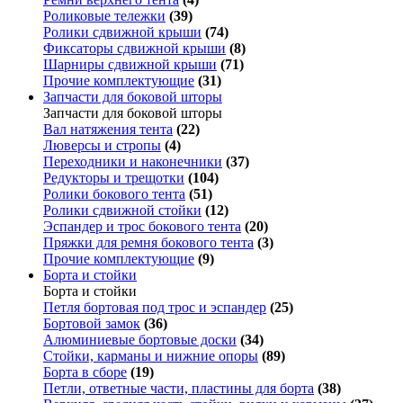
Роликовые тележки
(39)
Ролики сдвижной крыши
(74)
Фиксаторы сдвижной крыши
(8)
Шарниры сдвижной крыши
(71)
Прочие комплектующие
(31)
Запчасти для боковой шторы
Запчасти для боковой шторы
Вал натяжения тента
(22)
Люверсы и стропы
(4)
Переходники и наконечники
(37)
Редукторы и трещотки
(104)
Ролики бокового тента
(51)
Ролики сдвижной стойки
(12)
Эспандер и трос бокового тента
(20)
Пряжки для ремня бокового тента
(3)
Прочие комплектующие
(9)
Борта и стойки
Борта и стойки
Петля бортовая под трос и эспандер
(25)
Бортовой замок
(36)
Алюминиевые бортовые доски
(34)
Стойки, карманы и нижние опоры
(89)
Борта в сборе
(19)
Петли, ответные части, пластины для борта
(38)