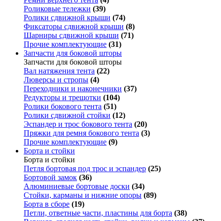
Роликовые тележки
(39)
Ролики сдвижной крыши
(74)
Фиксаторы сдвижной крыши
(8)
Шарниры сдвижной крыши
(71)
Прочие комплектующие
(31)
Запчасти для боковой шторы
Запчасти для боковой шторы
Вал натяжения тента
(22)
Люверсы и стропы
(4)
Переходники и наконечники
(37)
Редукторы и трещотки
(104)
Ролики бокового тента
(51)
Ролики сдвижной стойки
(12)
Эспандер и трос бокового тента
(20)
Пряжки для ремня бокового тента
(3)
Прочие комплектующие
(9)
Борта и стойки
Борта и стойки
Петля бортовая под трос и эспандер
(25)
Бортовой замок
(36)
Алюминиевые бортовые доски
(34)
Стойки, карманы и нижние опоры
(89)
Борта в сборе
(19)
Петли, ответные части, пластины для борта
(38)