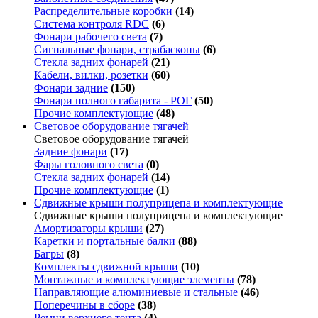
Распределительные коробки
(14)
Система контроля RDC
(6)
Фонари рабочего света
(7)
Сигнальные фонари, страбаскопы
(6)
Стекла задних фонарей
(21)
Кабели, вилки, розетки
(60)
Фонари задние
(150)
Фонари полного габарита - РОГ
(50)
Прочие комплектующие
(48)
Световое оборудование тягачей
Световое оборудование тягачей
Задние фонари
(17)
Фары головного света
(0)
Стекла задних фонарей
(14)
Прочие комплектующие
(1)
Сдвижные крыши полуприцепа и комплектующие
Сдвижные крыши полуприцепа и комплектующие
Амортизаторы крыши
(27)
Каретки и портальные балки
(88)
Багры
(8)
Комплекты сдвижной крыши
(10)
Монтажные и комплектующие элементы
(78)
Направляющие алюминиевые и стальные
(46)
Поперечины в сборе
(38)
Ремни верхнего тента
(4)