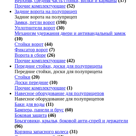
Верхняя, средняя часть стойки, вилки и карманы
(37)
Прочие комплектующие
(52)
Задние ворота на полуприцеп
Задние ворота на полуприцеп
Замки, петли ворот
(198)
Уплотнители ворот
(30)
Механизм удержания двери и антивандальный замок
(10)
Стойки ворот
(44)
Фиксатор ворот
(7)
Ворота в сборе
(26)
Прочие комплектующие
(42)
Передние стойки, доски для полуприцепа
Передние стойки, доски для полуприцепа
Стойки
(20)
Доски передние
(10)
Прочие комплектующие
(1)
Навесное оборудование для полуприцепов
Навесное оборудование для полуприцепов
Баки для воды
(11)
Бампера, панели и брус
(60)
Боковая защита
(46)
Брызговики, крылья, боковой анти-спрей и держатели
(96)
Корзина запасного колеса
(31)