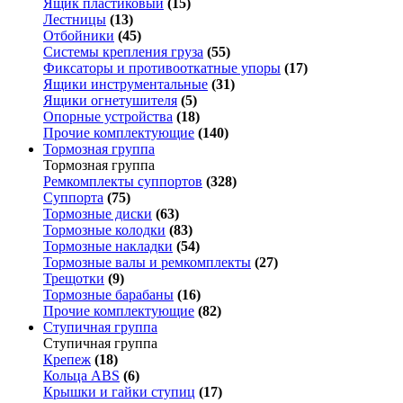
Ящик пластиковый
(15)
Лестницы
(13)
Отбойники
(45)
Системы крепления груза
(55)
Фиксаторы и противооткатные упоры
(17)
Ящики инструментальные
(31)
Ящики огнетушителя
(5)
Опорные устройства
(18)
Прочие комплектующие
(140)
Тормозная группа
Тормозная группа
Ремкомплекты суппортов
(328)
Суппорта
(75)
Тормозные диски
(63)
Тормозные колодки
(83)
Тормозные накладки
(54)
Тормозные валы и ремкомплекты
(27)
Трещотки
(9)
Тормозные барабаны
(16)
Прочие комплектующие
(82)
Ступичная группа
Ступичная группа
Крепеж
(18)
Кольца ABS
(6)
Крышки и гайки ступиц
(17)