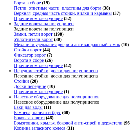
Борта в сборе
(19)
Петли, ответные части, пластины для борта
(38)
Верхняя, средняя часть стойки, вилки и карманы
(37)
Прочие комплектующие
(52)
Задние ворота на полуприцеп
Задние ворота на полуприцеп
Замки, петли ворот
(198)
Уплотнители ворот
(30)
Механизм удержания двери и антивандальный замок
(10)
Стойки ворот
(44)
Фиксатор ворот
(7)
Ворота в сборе
(26)
Прочие комплектующие
(42)
Передние стойки, доски для полуприцепа
Передние стойки, доски для полуприцепа
Стойки
(20)
Доски передние
(10)
Прочие комплектующие
(1)
Навесное оборудование для полуприцепов
Навесное оборудование для полуприцепов
Баки для воды
(11)
Бампера, панели и брус
(60)
Боковая защита
(46)
Брызговики, крылья, боковой анти-спрей и держатели
(96
Корзина запасного колеса
(31)