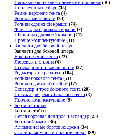
Направляющие алюминиевые и стальные
(46)
Поперечины в сборе
(38)
Ремни верхнего тента
(4)
Роликовые тележки
(39)
Ролики сдвижной крыши
(74)
Фиксаторы сдвижной крыши
(8)
Шарниры сдвижной крыши
(71)
Прочие комплектующие
(31)
Запчасти для боковой шторы
Запчасти для боковой шторы
Вал натяжения тента
(22)
Люверсы и стропы
(4)
Переходники и наконечники
(37)
Редукторы и трещотки
(104)
Ролики бокового тента
(51)
Ролики сдвижной стойки
(12)
Эспандер и трос бокового тента
(20)
Пряжки для ремня бокового тента
(3)
Прочие комплектующие
(9)
Борта и стойки
Борта и стойки
Петля бортовая под трос и эспандер
(25)
Бортовой замок
(36)
Алюминиевые бортовые доски
(34)
Стойки, карманы и нижние опоры
(89)