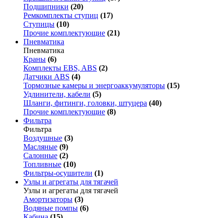
Подшипники
(20)
Ремкомплекты ступиц
(17)
Ступицы
(10)
Прочие комплектующие
(21)
Пневматика
Пневматика
Краны
(6)
Комплекты EBS, ABS
(2)
Датчики ABS
(4)
Тормозные камеры и энергоаккумуляторы
(15)
Удлинители, кабели
(5)
Шланги, фитинги, головки, штуцера
(40)
Прочие комплектующие
(8)
Фильтра
Фильтра
Воздушные
(3)
Масляные
(9)
Салонные
(2)
Топливные
(10)
Фильтры-осушители
(1)
Узлы и агрегаты для тягачей
Узлы и агрегаты для тягачей
Амортизаторы
(3)
Водяные помпы
(6)
Кабина
(15)