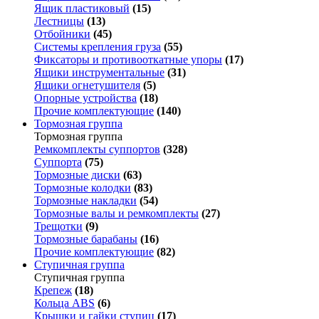
Ящик пластиковый
(15)
Лестницы
(13)
Отбойники
(45)
Системы крепления груза
(55)
Фиксаторы и противооткатные упоры
(17)
Ящики инструментальные
(31)
Ящики огнетушителя
(5)
Опорные устройства
(18)
Прочие комплектующие
(140)
Тормозная группа
Тормозная группа
Ремкомплекты суппортов
(328)
Суппорта
(75)
Тормозные диски
(63)
Тормозные колодки
(83)
Тормозные накладки
(54)
Тормозные валы и ремкомплекты
(27)
Трещотки
(9)
Тормозные барабаны
(16)
Прочие комплектующие
(82)
Ступичная группа
Ступичная группа
Крепеж
(18)
Кольца ABS
(6)
Крышки и гайки ступиц
(17)