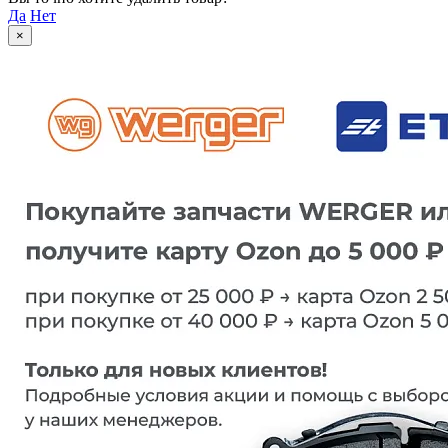
Да
Нет
×