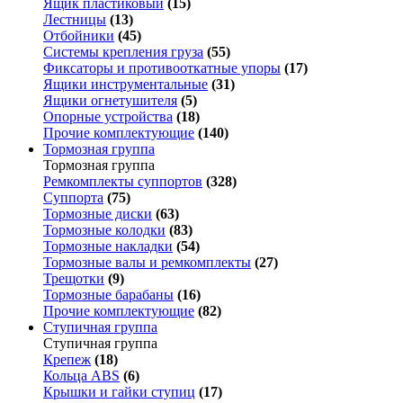
Ящик пластиковый
(15)
Лестницы
(13)
Отбойники
(45)
Системы крепления груза
(55)
Фиксаторы и противооткатные упоры
(17)
Ящики инструментальные
(31)
Ящики огнетушителя
(5)
Опорные устройства
(18)
Прочие комплектующие
(140)
Тормозная группа
Тормозная группа
Ремкомплекты суппортов
(328)
Суппорта
(75)
Тормозные диски
(63)
Тормозные колодки
(83)
Тормозные накладки
(54)
Тормозные валы и ремкомплекты
(27)
Трещотки
(9)
Тормозные барабаны
(16)
Прочие комплектующие
(82)
Ступичная группа
Ступичная группа
Крепеж
(18)
Кольца ABS
(6)
Крышки и гайки ступиц
(17)