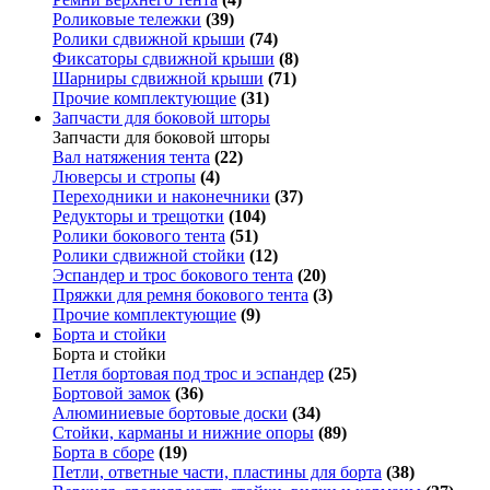
Роликовые тележки
(39)
Ролики сдвижной крыши
(74)
Фиксаторы сдвижной крыши
(8)
Шарниры сдвижной крыши
(71)
Прочие комплектующие
(31)
Запчасти для боковой шторы
Запчасти для боковой шторы
Вал натяжения тента
(22)
Люверсы и стропы
(4)
Переходники и наконечники
(37)
Редукторы и трещотки
(104)
Ролики бокового тента
(51)
Ролики сдвижной стойки
(12)
Эспандер и трос бокового тента
(20)
Пряжки для ремня бокового тента
(3)
Прочие комплектующие
(9)
Борта и стойки
Борта и стойки
Петля бортовая под трос и эспандер
(25)
Бортовой замок
(36)
Алюминиевые бортовые доски
(34)
Стойки, карманы и нижние опоры
(89)
Борта в сборе
(19)
Петли, ответные части, пластины для борта
(38)