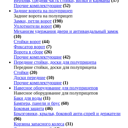
Верхняя, средняя часть стойки, вилки и карманы
(37)
Прочие комплектующие
(52)
Задние ворота на полуприцеп
Задние ворота на полуприцеп
Замки, петли ворот
(198)
Уплотнители ворот
(30)
Механизм удержания двери и антивандальный замок
(10)
Стойки ворот
(44)
Фиксатор ворот
(7)
Ворота в сборе
(26)
Прочие комплектующие
(42)
Передние стойки, доски для полуприцепа
Передние стойки, доски для полуприцепа
Стойки
(20)
Доски передние
(10)
Прочие комплектующие
(1)
Навесное оборудование для полуприцепов
Навесное оборудование для полуприцепов
Баки для воды
(11)
Бампера, панели и брус
(60)
Боковая защита
(46)
Брызговики, крылья, боковой анти-спрей и держатели
(96)
Корзина запасного колеса
(31)