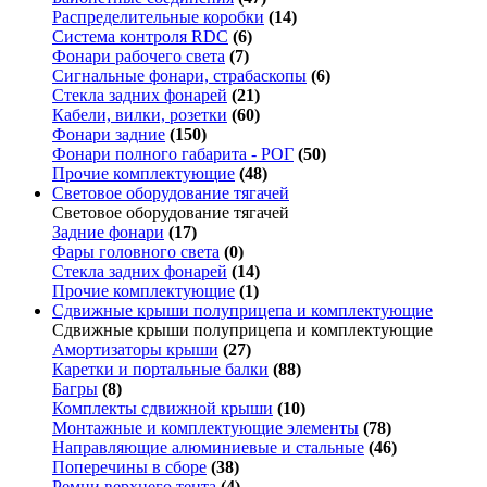
Распределительные коробки
(14)
Система контроля RDC
(6)
Фонари рабочего света
(7)
Сигнальные фонари, страбаскопы
(6)
Стекла задних фонарей
(21)
Кабели, вилки, розетки
(60)
Фонари задние
(150)
Фонари полного габарита - РОГ
(50)
Прочие комплектующие
(48)
Световое оборудование тягачей
Световое оборудование тягачей
Задние фонари
(17)
Фары головного света
(0)
Стекла задних фонарей
(14)
Прочие комплектующие
(1)
Сдвижные крыши полуприцепа и комплектующие
Сдвижные крыши полуприцепа и комплектующие
Амортизаторы крыши
(27)
Каретки и портальные балки
(88)
Багры
(8)
Комплекты сдвижной крыши
(10)
Монтажные и комплектующие элементы
(78)
Направляющие алюминиевые и стальные
(46)
Поперечины в сборе
(38)
Ремни верхнего тента
(4)