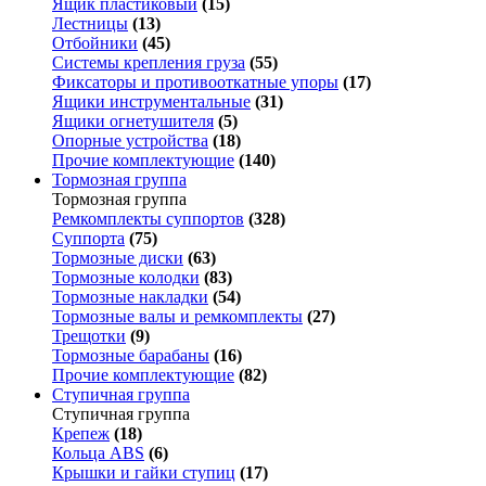
Ящик пластиковый
(15)
Лестницы
(13)
Отбойники
(45)
Системы крепления груза
(55)
Фиксаторы и противооткатные упоры
(17)
Ящики инструментальные
(31)
Ящики огнетушителя
(5)
Опорные устройства
(18)
Прочие комплектующие
(140)
Тормозная группа
Тормозная группа
Ремкомплекты суппортов
(328)
Суппорта
(75)
Тормозные диски
(63)
Тормозные колодки
(83)
Тормозные накладки
(54)
Тормозные валы и ремкомплекты
(27)
Трещотки
(9)
Тормозные барабаны
(16)
Прочие комплектующие
(82)
Ступичная группа
Ступичная группа
Крепеж
(18)
Кольца ABS
(6)
Крышки и гайки ступиц
(17)