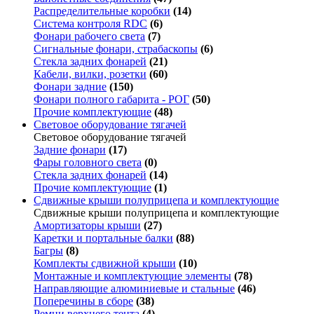
Распределительные коробки
(14)
Система контроля RDC
(6)
Фонари рабочего света
(7)
Сигнальные фонари, страбаскопы
(6)
Стекла задних фонарей
(21)
Кабели, вилки, розетки
(60)
Фонари задние
(150)
Фонари полного габарита - РОГ
(50)
Прочие комплектующие
(48)
Световое оборудование тягачей
Световое оборудование тягачей
Задние фонари
(17)
Фары головного света
(0)
Стекла задних фонарей
(14)
Прочие комплектующие
(1)
Сдвижные крыши полуприцепа и комплектующие
Сдвижные крыши полуприцепа и комплектующие
Амортизаторы крыши
(27)
Каретки и портальные балки
(88)
Багры
(8)
Комплекты сдвижной крыши
(10)
Монтажные и комплектующие элементы
(78)
Направляющие алюминиевые и стальные
(46)
Поперечины в сборе
(38)
Ремни верхнего тента
(4)