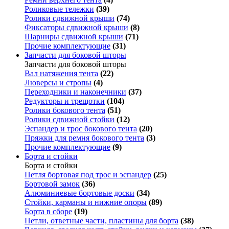
Роликовые тележки
(39)
Ролики сдвижной крыши
(74)
Фиксаторы сдвижной крыши
(8)
Шарниры сдвижной крыши
(71)
Прочие комплектующие
(31)
Запчасти для боковой шторы
Запчасти для боковой шторы
Вал натяжения тента
(22)
Люверсы и стропы
(4)
Переходники и наконечники
(37)
Редукторы и трещотки
(104)
Ролики бокового тента
(51)
Ролики сдвижной стойки
(12)
Эспандер и трос бокового тента
(20)
Пряжки для ремня бокового тента
(3)
Прочие комплектующие
(9)
Борта и стойки
Борта и стойки
Петля бортовая под трос и эспандер
(25)
Бортовой замок
(36)
Алюминиевые бортовые доски
(34)
Стойки, карманы и нижние опоры
(89)
Борта в сборе
(19)
Петли, ответные части, пластины для борта
(38)