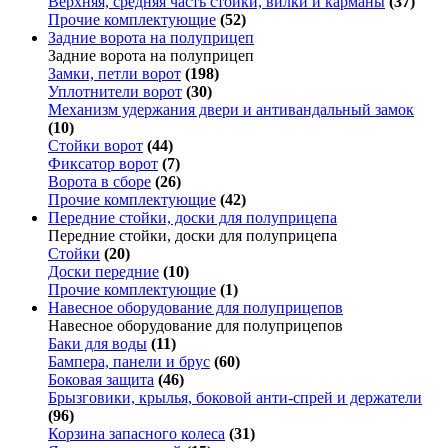
Верхняя, средняя часть стойки, вилки и карманы
(37)
Прочие комплектующие
(52)
Задние ворота на полуприцеп
Задние ворота на полуприцеп
Замки, петли ворот
(198)
Уплотнители ворот
(30)
Механизм удержания двери и антивандальный замок
(10)
Стойки ворот
(44)
Фиксатор ворот
(7)
Ворота в сборе
(26)
Прочие комплектующие
(42)
Передние стойки, доски для полуприцепа
Передние стойки, доски для полуприцепа
Стойки
(20)
Доски передние
(10)
Прочие комплектующие
(1)
Навесное оборудование для полуприцепов
Навесное оборудование для полуприцепов
Баки для воды
(11)
Бампера, панели и брус
(60)
Боковая защита
(46)
Брызговики, крылья, боковой анти-спрей и держатели
(96)
Корзина запасного колеса
(31)