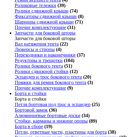
Роликовые тележки
(39)
Ролики сдвижной крыши
(74)
Фиксаторы сдвижной крыши
(8)
Шарниры сдвижной крыши
(71)
Прочие комплектующие
(31)
Запчасти для боковой шторы
Запчасти для боковой шторы
Вал натяжения тента
(22)
Люверсы и стропы
(4)
Переходники и наконечники
(37)
Редукторы и трещотки
(104)
Ролики бокового тента
(51)
Ролики сдвижной стойки
(12)
Эспандер и трос бокового тента
(20)
Пряжки для ремня бокового тента
(3)
Прочие комплектующие
(9)
Борта и стойки
Борта и стойки
Петля бортовая под трос и эспандер
(25)
Бортовой замок
(36)
Алюминиевые бортовые доски
(34)
Стойки, карманы и нижние опоры
(89)
Борта в сборе
(19)
Петли, ответные части, пластины для борта
(38)