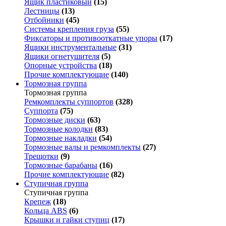
Ящик пластиковый
(15)
Лестницы
(13)
Отбойники
(45)
Системы крепления груза
(55)
Фиксаторы и противооткатные упоры
(17)
Ящики инструментальные
(31)
Ящики огнетушителя
(5)
Опорные устройства
(18)
Прочие комплектующие
(140)
Тормозная группа
Тормозная группа
Ремкомплекты суппортов
(328)
Суппорта
(75)
Тормозные диски
(63)
Тормозные колодки
(83)
Тормозные накладки
(54)
Тормозные валы и ремкомплекты
(27)
Трещотки
(9)
Тормозные барабаны
(16)
Прочие комплектующие
(82)
Ступичная группа
Ступичная группа
Крепеж
(18)
Кольца ABS
(6)
Крышки и гайки ступиц
(17)