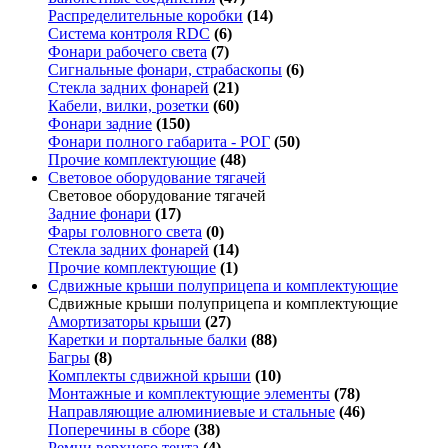
Распределительные коробки
(14)
Система контроля RDC
(6)
Фонари рабочего света
(7)
Сигнальные фонари, страбаскопы
(6)
Стекла задних фонарей
(21)
Кабели, вилки, розетки
(60)
Фонари задние
(150)
Фонари полного габарита - РОГ
(50)
Прочие комплектующие
(48)
Световое оборудование тягачей
Световое оборудование тягачей
Задние фонари
(17)
Фары головного света
(0)
Стекла задних фонарей
(14)
Прочие комплектующие
(1)
Сдвижные крыши полуприцепа и комплектующие
Сдвижные крыши полуприцепа и комплектующие
Амортизаторы крыши
(27)
Каретки и портальные балки
(88)
Багры
(8)
Комплекты сдвижной крыши
(10)
Монтажные и комплектующие элементы
(78)
Направляющие алюминиевые и стальные
(46)
Поперечины в сборе
(38)
Ремни верхнего тента
(4)