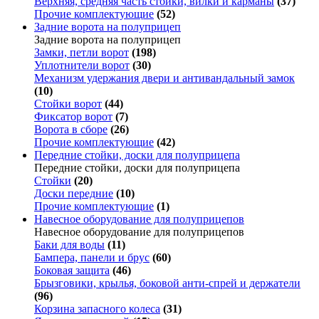
Верхняя, средняя часть стойки, вилки и карманы
(37)
Прочие комплектующие
(52)
Задние ворота на полуприцеп
Задние ворота на полуприцеп
Замки, петли ворот
(198)
Уплотнители ворот
(30)
Механизм удержания двери и антивандальный замок
(10)
Стойки ворот
(44)
Фиксатор ворот
(7)
Ворота в сборе
(26)
Прочие комплектующие
(42)
Передние стойки, доски для полуприцепа
Передние стойки, доски для полуприцепа
Стойки
(20)
Доски передние
(10)
Прочие комплектующие
(1)
Навесное оборудование для полуприцепов
Навесное оборудование для полуприцепов
Баки для воды
(11)
Бампера, панели и брус
(60)
Боковая защита
(46)
Брызговики, крылья, боковой анти-спрей и держатели
(96)
Корзина запасного колеса
(31)