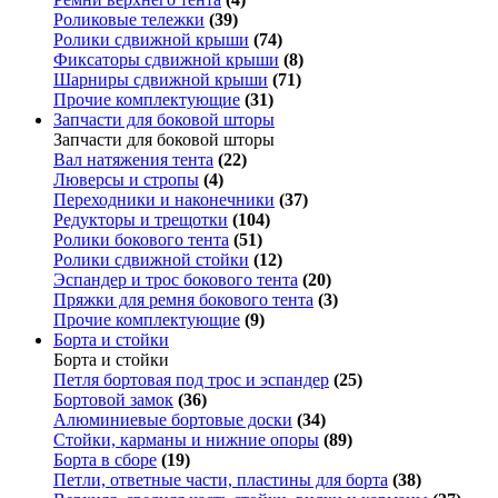
Роликовые тележки
(39)
Ролики сдвижной крыши
(74)
Фиксаторы сдвижной крыши
(8)
Шарниры сдвижной крыши
(71)
Прочие комплектующие
(31)
Запчасти для боковой шторы
Запчасти для боковой шторы
Вал натяжения тента
(22)
Люверсы и стропы
(4)
Переходники и наконечники
(37)
Редукторы и трещотки
(104)
Ролики бокового тента
(51)
Ролики сдвижной стойки
(12)
Эспандер и трос бокового тента
(20)
Пряжки для ремня бокового тента
(3)
Прочие комплектующие
(9)
Борта и стойки
Борта и стойки
Петля бортовая под трос и эспандер
(25)
Бортовой замок
(36)
Алюминиевые бортовые доски
(34)
Стойки, карманы и нижние опоры
(89)
Борта в сборе
(19)
Петли, ответные части, пластины для борта
(38)