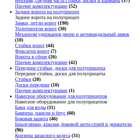
Верхняя, средняя часть стойки, вилки и карманы
(37)
Прочие комплектующие
(52)
Задние ворота на полуприцеп
Задние ворота на полуприцеп
Замки, петли ворот
(198)
Уплотнители ворот
(30)
Механизм удержания двери и антивандальный замок
(10)
Стойки ворот
(44)
Фиксатор ворот
(7)
Ворота в сборе
(26)
Прочие комплектующие
(42)
Передние стойки, доски для полуприцепа
Передние стойки, доски для полуприцепа
Стойки
(20)
Доски передние
(10)
Прочие комплектующие
(1)
Навесное оборудование для полуприцепов
Навесное оборудование для полуприцепов
Баки для воды
(11)
Бампера, панели и брус
(60)
Боковая защита
(46)
Брызговики, крылья, боковой анти-спрей и держатели
(96)
Корзина запасного колеса
(31)