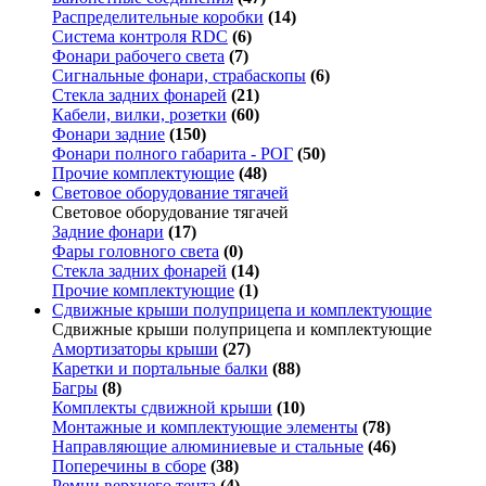
Распределительные коробки
(14)
Система контроля RDC
(6)
Фонари рабочего света
(7)
Сигнальные фонари, страбаскопы
(6)
Стекла задних фонарей
(21)
Кабели, вилки, розетки
(60)
Фонари задние
(150)
Фонари полного габарита - РОГ
(50)
Прочие комплектующие
(48)
Световое оборудование тягачей
Световое оборудование тягачей
Задние фонари
(17)
Фары головного света
(0)
Стекла задних фонарей
(14)
Прочие комплектующие
(1)
Сдвижные крыши полуприцепа и комплектующие
Сдвижные крыши полуприцепа и комплектующие
Амортизаторы крыши
(27)
Каретки и портальные балки
(88)
Багры
(8)
Комплекты сдвижной крыши
(10)
Монтажные и комплектующие элементы
(78)
Направляющие алюминиевые и стальные
(46)
Поперечины в сборе
(38)
Ремни верхнего тента
(4)