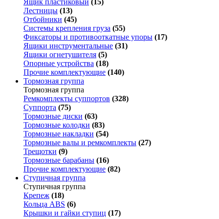
Ящик пластиковый
(15)
Лестницы
(13)
Отбойники
(45)
Системы крепления груза
(55)
Фиксаторы и противооткатные упоры
(17)
Ящики инструментальные
(31)
Ящики огнетушителя
(5)
Опорные устройства
(18)
Прочие комплектующие
(140)
Тормозная группа
Тормозная группа
Ремкомплекты суппортов
(328)
Суппорта
(75)
Тормозные диски
(63)
Тормозные колодки
(83)
Тормозные накладки
(54)
Тормозные валы и ремкомплекты
(27)
Трещотки
(9)
Тормозные барабаны
(16)
Прочие комплектующие
(82)
Ступичная группа
Ступичная группа
Крепеж
(18)
Кольца ABS
(6)
Крышки и гайки ступиц
(17)