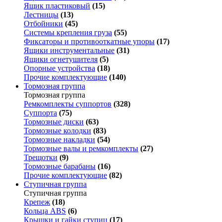
Ящик пластиковый
(15)
Лестницы
(13)
Отбойники
(45)
Системы крепления груза
(55)
Фиксаторы и противооткатные упоры
(17)
Ящики инструментальные
(31)
Ящики огнетушителя
(5)
Опорные устройства
(18)
Прочие комплектующие
(140)
Тормозная группа
Тормозная группа
Ремкомплекты суппортов
(328)
Суппорта
(75)
Тормозные диски
(63)
Тормозные колодки
(83)
Тормозные накладки
(54)
Тормозные валы и ремкомплекты
(27)
Трещотки
(9)
Тормозные барабаны
(16)
Прочие комплектующие
(82)
Ступичная группа
Ступичная группа
Крепеж
(18)
Кольца ABS
(6)
Крышки и гайки ступиц
(17)