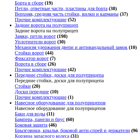
Борта в сборе
(19)
Петли, ответные части, пластины для борта
(38)
Верхняя, средняя часть стойки, вилки и карманы
(37)
Прочие комплектующие
(52)
Задние ворота на полуприцеп
Задние ворота на полуприцеп
Замки, петли ворот
(198)
Уплотнители ворот
(30)
Механизм удержания двери и антивандальный замок
(10)
Стойки ворот
(44)
Фиксатор ворот
(7)
Ворота в сборе
(26)
Прочие комплектующие
(42)
Передние стойки, доски для полуприцепа
Передние стойки, доски для полуприцепа
Стойки
(20)
Доски передние
(10)
Прочие комплектующие
(1)
Навесное оборудование для полуприцепов
Навесное оборудование для полуприцепов
Баки для воды
(11)
Бампера, панели и брус
(60)
Боковая защита
(46)
Брызговики, крылья, боковой анти-спрей и держатели
(96
Корзина запасного колеса
(31)