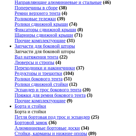
Направляющие алюминиевые и стальные
(46)
Поперечины в сборе
(38)
Ремни верхнего тента
(4)
Роликовые тележки
(39)
Ролики сдвижной крыши
(74)
Фиксаторы сдвижной крыши
(8)
Шарниры сдвижной крыши
(71)
Прочие комплектующие
(31)
Запчасти для боковой шторы
Запчасти для боковой шторы
Вал натяжения тента
(22)
Люверсы и стропы
(4)
Переходники и наконечники
(37)
Редукторы и трещотки
(104)
Ролики бокового тента
(51)
Ролики сдвижной стойки
(12)
Эспандер и трос бокового тента
(20)
Пряжки для ремня бокового тента
(3)
Прочие комплектующие
(9)
Борта и стойки
Борта и стойки
Петля бортовая под трос и эспандер
(25)
Бортовой замок
(36)
Алюминиевые бортовые доски
(34)
Стойки, карманы и нижние опоры
(89)