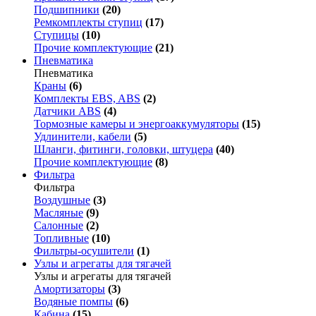
Подшипники
(20)
Ремкомплекты ступиц
(17)
Ступицы
(10)
Прочие комплектующие
(21)
Пневматика
Пневматика
Краны
(6)
Комплекты EBS, ABS
(2)
Датчики ABS
(4)
Тормозные камеры и энергоаккумуляторы
(15)
Удлинители, кабели
(5)
Шланги, фитинги, головки, штуцера
(40)
Прочие комплектующие
(8)
Фильтра
Фильтра
Воздушные
(3)
Масляные
(9)
Салонные
(2)
Топливные
(10)
Фильтры-осушители
(1)
Узлы и агрегаты для тягачей
Узлы и агрегаты для тягачей
Амортизаторы
(3)
Водяные помпы
(6)
Кабина
(15)