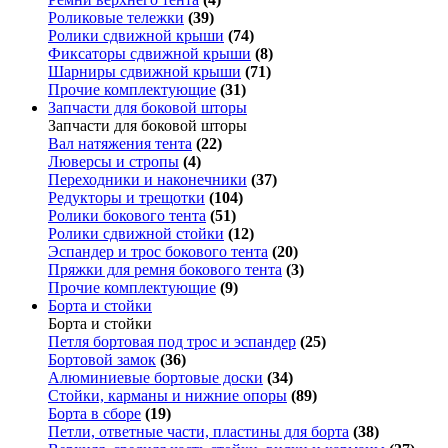
Роликовые тележки
(39)
Ролики сдвижной крыши
(74)
Фиксаторы сдвижной крыши
(8)
Шарниры сдвижной крыши
(71)
Прочие комплектующие
(31)
Запчасти для боковой шторы
Запчасти для боковой шторы
Вал натяжения тента
(22)
Люверсы и стропы
(4)
Переходники и наконечники
(37)
Редукторы и трещотки
(104)
Ролики бокового тента
(51)
Ролики сдвижной стойки
(12)
Эспандер и трос бокового тента
(20)
Пряжки для ремня бокового тента
(3)
Прочие комплектующие
(9)
Борта и стойки
Борта и стойки
Петля бортовая под трос и эспандер
(25)
Бортовой замок
(36)
Алюминиевые бортовые доски
(34)
Стойки, карманы и нижние опоры
(89)
Борта в сборе
(19)
Петли, ответные части, пластины для борта
(38)