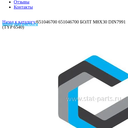
Отзывы
Контакты
Назад к каталогу
/
651046700 651046700 БОЛТ М8Х30 DIN7991
info@stat-parts.ru
(TYP 6540)