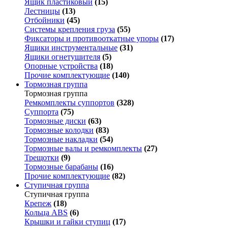
Ящик пластиковый
(15)
Лестницы
(13)
Отбойники
(45)
Системы крепления груза
(55)
Фиксаторы и противооткатные упоры
(17)
Ящики инструментальные
(31)
Ящики огнетушителя
(5)
Опорные устройства
(18)
Прочие комплектующие
(140)
Тормозная группа
Тормозная группа
Ремкомплекты суппортов
(328)
Суппорта
(75)
Тормозные диски
(63)
Тормозные колодки
(83)
Тормозные накладки
(54)
Тормозные валы и ремкомплекты
(27)
Трещотки
(9)
Тормозные барабаны
(16)
Прочие комплектующие
(82)
Ступичная группа
Ступичная группа
Крепеж
(18)
Кольца ABS
(6)
Крышки и гайки ступиц
(17)