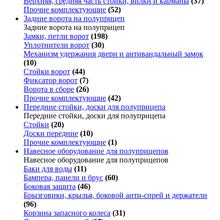
Верхняя, средняя часть стойки, вилки и карманы
(37)
Прочие комплектующие
(52)
Задние ворота на полуприцеп
Задние ворота на полуприцеп
Замки, петли ворот
(198)
Уплотнители ворот
(30)
Механизм удержания двери и антивандальный замок
(10)
Стойки ворот
(44)
Фиксатор ворот
(7)
Ворота в сборе
(26)
Прочие комплектующие
(42)
Передние стойки, доски для полуприцепа
Передние стойки, доски для полуприцепа
Стойки
(20)
Доски передние
(10)
Прочие комплектующие
(1)
Навесное оборудование для полуприцепов
Навесное оборудование для полуприцепов
Баки для воды
(11)
Бампера, панели и брус
(60)
Боковая защита
(46)
Брызговики, крылья, боковой анти-спрей и держатели
(96)
Корзина запасного колеса
(31)