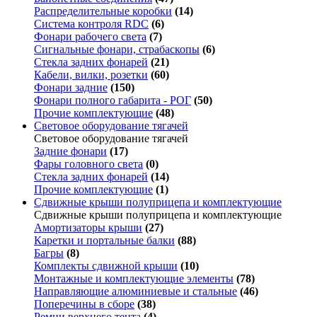
Распределительные коробки
(14)
Система контроля RDC
(6)
Фонари рабочего света
(7)
Сигнальные фонари, страбаскопы
(6)
Стекла задних фонарей
(21)
Кабели, вилки, розетки
(60)
Фонари задние
(150)
Фонари полного габарита - РОГ
(50)
Прочие комплектующие
(48)
Световое оборудование тягачей
Световое оборудование тягачей
Задние фонари
(17)
Фары головного света
(0)
Стекла задних фонарей
(14)
Прочие комплектующие
(1)
Сдвижные крыши полуприцепа и комплектующие
Сдвижные крыши полуприцепа и комплектующие
Амортизаторы крыши
(27)
Каретки и портальные балки
(88)
Багры
(8)
Комплекты сдвижной крыши
(10)
Монтажные и комплектующие элементы
(78)
Направляющие алюминиевые и стальные
(46)
Поперечины в сборе
(38)
Ремни верхнего тента
(4)