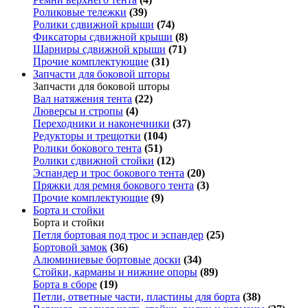
Роликовые тележки
(39)
Ролики сдвижной крыши
(74)
Фиксаторы сдвижной крыши
(8)
Шарниры сдвижной крыши
(71)
Прочие комплектующие
(31)
Запчасти для боковой шторы
Запчасти для боковой шторы
Вал натяжения тента
(22)
Люверсы и стропы
(4)
Переходники и наконечники
(37)
Редукторы и трещотки
(104)
Ролики бокового тента
(51)
Ролики сдвижной стойки
(12)
Эспандер и трос бокового тента
(20)
Пряжки для ремня бокового тента
(3)
Прочие комплектующие
(9)
Борта и стойки
Борта и стойки
Петля бортовая под трос и эспандер
(25)
Бортовой замок
(36)
Алюминиевые бортовые доски
(34)
Стойки, карманы и нижние опоры
(89)
Борта в сборе
(19)
Петли, ответные части, пластины для борта
(38)