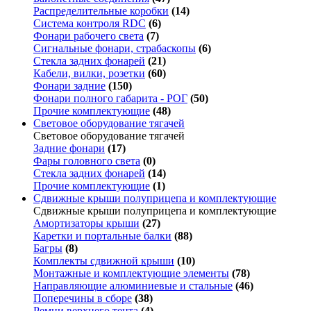
Распределительные коробки
(14)
Система контроля RDC
(6)
Фонари рабочего света
(7)
Сигнальные фонари, страбаскопы
(6)
Стекла задних фонарей
(21)
Кабели, вилки, розетки
(60)
Фонари задние
(150)
Фонари полного габарита - РОГ
(50)
Прочие комплектующие
(48)
Световое оборудование тягачей
Световое оборудование тягачей
Задние фонари
(17)
Фары головного света
(0)
Стекла задних фонарей
(14)
Прочие комплектующие
(1)
Сдвижные крыши полуприцепа и комплектующие
Сдвижные крыши полуприцепа и комплектующие
Амортизаторы крыши
(27)
Каретки и портальные балки
(88)
Багры
(8)
Комплекты сдвижной крыши
(10)
Монтажные и комплектующие элементы
(78)
Направляющие алюминиевые и стальные
(46)
Поперечины в сборе
(38)
Ремни верхнего тента
(4)