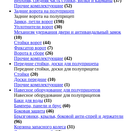
Верхняя, средняя часть стойки, вилки и карманы
(37)
Прочие комплектующие
(52)
Задние ворота на полуприцеп
Задние ворота на полуприцеп
Замки, петли ворот
(198)
Уплотнители ворот
(30)
Механизм удержания двери и антивандальный замок
(10)
Стойки ворот
(44)
Фиксатор ворот
(7)
Ворота в сборе
(26)
Прочие комплектующие
(42)
Передние стойки, доски для полуприцепа
Передние стойки, доски для полуприцепа
Стойки
(20)
Доски передние
(10)
Прочие комплектующие
(1)
Навесное оборудование для полуприцепов
Навесное оборудование для полуприцепов
Баки для воды
(11)
Бампера, панели и брус
(60)
Боковая защита
(46)
Брызговики, крылья, боковой анти-спрей и держатели
(96)
Корзина запасного колеса
(31)