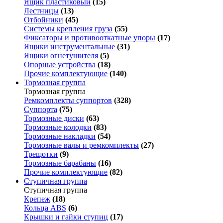
Ящик пластиковый
(15)
Лестницы
(13)
Отбойники
(45)
Системы крепления груза
(55)
Фиксаторы и противооткатные упоры
(17)
Ящики инструментальные
(31)
Ящики огнетушителя
(5)
Опорные устройства
(18)
Прочие комплектующие
(140)
Тормозная группа
Тормозная группа
Ремкомплекты суппортов
(328)
Суппорта
(75)
Тормозные диски
(63)
Тормозные колодки
(83)
Тормозные накладки
(54)
Тормозные валы и ремкомплекты
(27)
Трещотки
(9)
Тормозные барабаны
(16)
Прочие комплектующие
(82)
Ступичная группа
Ступичная группа
Крепеж
(18)
Кольца ABS
(6)
Крышки и гайки ступиц
(17)