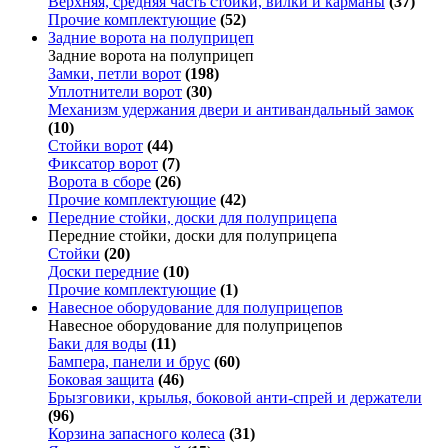
Верхняя, средняя часть стойки, вилки и карманы
(37)
Прочие комплектующие
(52)
Задние ворота на полуприцеп
Задние ворота на полуприцеп
Замки, петли ворот
(198)
Уплотнители ворот
(30)
Механизм удержания двери и антивандальный замок
(10)
Стойки ворот
(44)
Фиксатор ворот
(7)
Ворота в сборе
(26)
Прочие комплектующие
(42)
Передние стойки, доски для полуприцепа
Передние стойки, доски для полуприцепа
Стойки
(20)
Доски передние
(10)
Прочие комплектующие
(1)
Навесное оборудование для полуприцепов
Навесное оборудование для полуприцепов
Баки для воды
(11)
Бампера, панели и брус
(60)
Боковая защита
(46)
Брызговики, крылья, боковой анти-спрей и держатели
(96)
Корзина запасного колеса
(31)