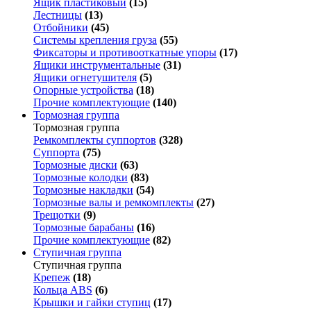
Ящик пластиковый
(15)
Лестницы
(13)
Отбойники
(45)
Системы крепления груза
(55)
Фиксаторы и противооткатные упоры
(17)
Ящики инструментальные
(31)
Ящики огнетушителя
(5)
Опорные устройства
(18)
Прочие комплектующие
(140)
Тормозная группа
Тормозная группа
Ремкомплекты суппортов
(328)
Суппорта
(75)
Тормозные диски
(63)
Тормозные колодки
(83)
Тормозные накладки
(54)
Тормозные валы и ремкомплекты
(27)
Трещотки
(9)
Тормозные барабаны
(16)
Прочие комплектующие
(82)
Ступичная группа
Ступичная группа
Крепеж
(18)
Кольца ABS
(6)
Крышки и гайки ступиц
(17)