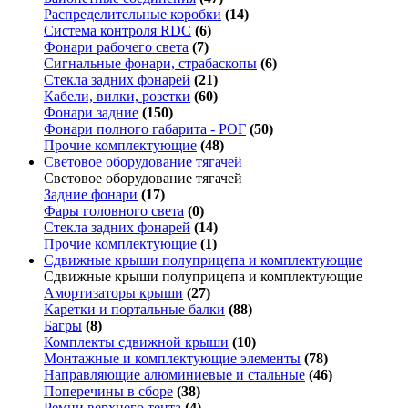
Распределительные коробки
(14)
Система контроля RDC
(6)
Фонари рабочего света
(7)
Сигнальные фонари, страбаскопы
(6)
Стекла задних фонарей
(21)
Кабели, вилки, розетки
(60)
Фонари задние
(150)
Фонари полного габарита - РОГ
(50)
Прочие комплектующие
(48)
Световое оборудование тягачей
Световое оборудование тягачей
Задние фонари
(17)
Фары головного света
(0)
Стекла задних фонарей
(14)
Прочие комплектующие
(1)
Сдвижные крыши полуприцепа и комплектующие
Сдвижные крыши полуприцепа и комплектующие
Амортизаторы крыши
(27)
Каретки и портальные балки
(88)
Багры
(8)
Комплекты сдвижной крыши
(10)
Монтажные и комплектующие элементы
(78)
Направляющие алюминиевые и стальные
(46)
Поперечины в сборе
(38)
Ремни верхнего тента
(4)