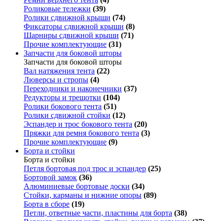
Роликовые тележки
(39)
Ролики сдвижной крыши
(74)
Фиксаторы сдвижной крыши
(8)
Шарниры сдвижной крыши
(71)
Прочие комплектующие
(31)
Запчасти для боковой шторы
Запчасти для боковой шторы
Вал натяжения тента
(22)
Люверсы и стропы
(4)
Переходники и наконечники
(37)
Редукторы и трещотки
(104)
Ролики бокового тента
(51)
Ролики сдвижной стойки
(12)
Эспандер и трос бокового тента
(20)
Пряжки для ремня бокового тента
(3)
Прочие комплектующие
(9)
Борта и стойки
Борта и стойки
Петля бортовая под трос и эспандер
(25)
Бортовой замок
(36)
Алюминиевые бортовые доски
(34)
Стойки, карманы и нижние опоры
(89)
Борта в сборе
(19)
Петли, ответные части, пластины для борта
(38)