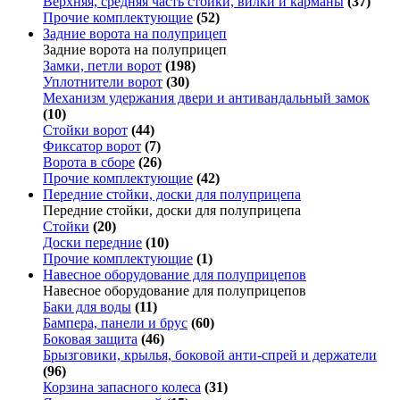
Верхняя, средняя часть стойки, вилки и карманы
(37)
Прочие комплектующие
(52)
Задние ворота на полуприцеп
Задние ворота на полуприцеп
Замки, петли ворот
(198)
Уплотнители ворот
(30)
Механизм удержания двери и антивандальный замок
(10)
Стойки ворот
(44)
Фиксатор ворот
(7)
Ворота в сборе
(26)
Прочие комплектующие
(42)
Передние стойки, доски для полуприцепа
Передние стойки, доски для полуприцепа
Стойки
(20)
Доски передние
(10)
Прочие комплектующие
(1)
Навесное оборудование для полуприцепов
Навесное оборудование для полуприцепов
Баки для воды
(11)
Бампера, панели и брус
(60)
Боковая защита
(46)
Брызговики, крылья, боковой анти-спрей и держатели
(96)
Корзина запасного колеса
(31)