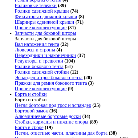
Роликовые тележки
(39)
Ролики сдвижной крыши
(74)
Фиксаторы сдвижной крыши
(8)
Шарниры сдвижной крыши
(71)
Прочие комплектующие
(31)
Запчасти для боковой шторы
Запчасти для боковой шторы
Вал натяжения тента
(22)
Люверсы и стропы
(4)
Переходники и наконечники
(37)
Редукторы и трещотки
(104)
Ролики бокового тента
(51)
Ролики сдвижной стойки
(12)
Эспандер и трос бокового тента
(20)
Пряжки для ремня бокового тента
(3)
Прочие комплектующие
(9)
Борта и стойки
Борта и стойки
Петля бортовая под трос и эспандер
(25)
Бортовой замок
(36)
Алюминиевые бортовые доски
(34)
Стойки, карманы и нижние опоры
(89)
Борта в сборе
(19)
Петли, ответные части, пластины для борта
(38)