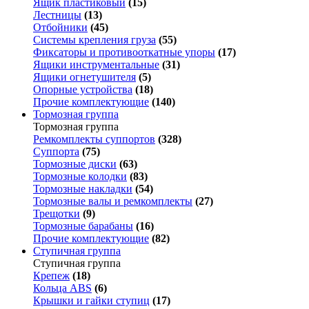
Ящик пластиковый
(15)
Лестницы
(13)
Отбойники
(45)
Системы крепления груза
(55)
Фиксаторы и противооткатные упоры
(17)
Ящики инструментальные
(31)
Ящики огнетушителя
(5)
Опорные устройства
(18)
Прочие комплектующие
(140)
Тормозная группа
Тормозная группа
Ремкомплекты суппортов
(328)
Суппорта
(75)
Тормозные диски
(63)
Тормозные колодки
(83)
Тормозные накладки
(54)
Тормозные валы и ремкомплекты
(27)
Трещотки
(9)
Тормозные барабаны
(16)
Прочие комплектующие
(82)
Ступичная группа
Ступичная группа
Крепеж
(18)
Кольца ABS
(6)
Крышки и гайки ступиц
(17)