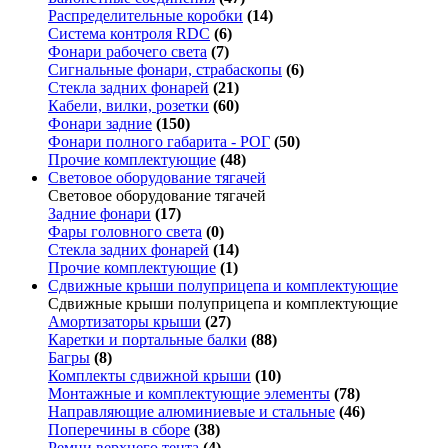
Распределительные коробки
(14)
Система контроля RDC
(6)
Фонари рабочего света
(7)
Сигнальные фонари, страбаскопы
(6)
Стекла задних фонарей
(21)
Кабели, вилки, розетки
(60)
Фонари задние
(150)
Фонари полного габарита - РОГ
(50)
Прочие комплектующие
(48)
Световое оборудование тягачей
Световое оборудование тягачей
Задние фонари
(17)
Фары головного света
(0)
Стекла задних фонарей
(14)
Прочие комплектующие
(1)
Сдвижные крыши полуприцепа и комплектующие
Сдвижные крыши полуприцепа и комплектующие
Амортизаторы крыши
(27)
Каретки и портальные балки
(88)
Багры
(8)
Комплекты сдвижной крыши
(10)
Монтажные и комплектующие элементы
(78)
Направляющие алюминиевые и стальные
(46)
Поперечины в сборе
(38)
Ремни верхнего тента
(4)