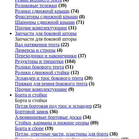
Роликовые тележки
(39)
Ролики сдвижной крыши
(74)
Фиксаторы сдвижной крыши
(8)
Шарниры сдвижной крыши
(71)
Прочие комплектующие
(31)
Запчасти для боковой шторы
Запчасти для боковой шторы
Вал натяжения тента
(22)
Люверсы и стропы
(4)
Переходники и наконечники
(37)
Редукторы и трещотки
(104)
Ролики бокового тента
(51)
Ролики сдвижной стойки
(12)
Эспандер и трос бокового тента
(20)
Пряжки для ремня бокового тента
(3)
Прочие комплектующие
(9)
Борта и стойки
Борта и стойки
Петля бортовая под трос и эспандер
(25)
Бортовой замок
(36)
Алюминиевые бортовые доски
(34)
Стойки, карманы и нижние опоры
(89)
Борта в сборе
(19)
Петли, ответные части, пластины для борта
(38)