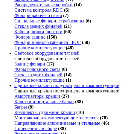
Распределительные коробки
(14)
Система контроля RDC
(6)
Фонари рабочего света
(7)
Сигнальные фонари, страбаскопы
(6)
Стекла задних фонарей
(21)
Кабели, вилки, розетки
(60)
Фонари задние
(150)
Фонари полного габарита - РОГ
(50)
Прочие комплектующие
(48)
Световое оборудование тягачей
Световое оборудование тягачей
Задние фонари
(17)
Фары головного света
(0)
Стекла задних фонарей
(14)
Прочие комплектующие
(1)
Сдвижные крыши полуприцепа и комплектующие
Сдвижные крыши полуприцепа и комплектующие
Амортизаторы крыши
(27)
Каретки и портальные балки
(88)
Багры
(8)
Комплекты сдвижной крыши
(10)
Монтажные и комплектующие элементы
(78)
Направляющие алюминиевые и стальные
(46)
Поперечины в сборе
(38)
Ремни верхнего тента
(4)