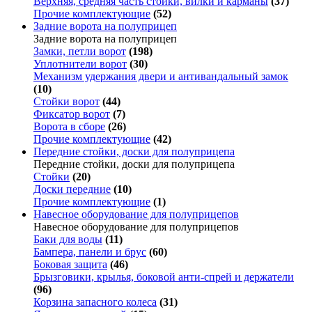
Верхняя, средняя часть стойки, вилки и карманы
(37)
Прочие комплектующие
(52)
Задние ворота на полуприцеп
Задние ворота на полуприцеп
Замки, петли ворот
(198)
Уплотнители ворот
(30)
Механизм удержания двери и антивандальный замок
(10)
Стойки ворот
(44)
Фиксатор ворот
(7)
Ворота в сборе
(26)
Прочие комплектующие
(42)
Передние стойки, доски для полуприцепа
Передние стойки, доски для полуприцепа
Стойки
(20)
Доски передние
(10)
Прочие комплектующие
(1)
Навесное оборудование для полуприцепов
Навесное оборудование для полуприцепов
Баки для воды
(11)
Бампера, панели и брус
(60)
Боковая защита
(46)
Брызговики, крылья, боковой анти-спрей и держатели
(96)
Корзина запасного колеса
(31)