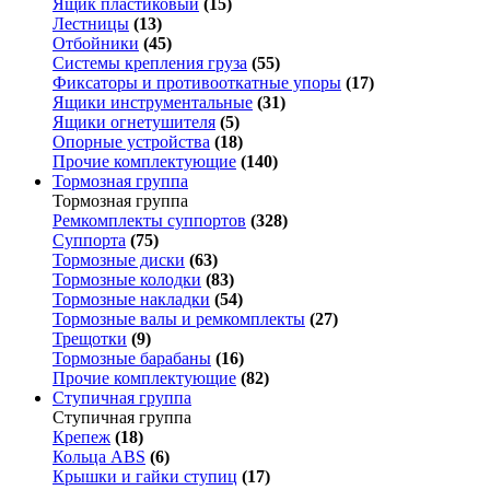
Ящик пластиковый
(15)
Лестницы
(13)
Отбойники
(45)
Системы крепления груза
(55)
Фиксаторы и противооткатные упоры
(17)
Ящики инструментальные
(31)
Ящики огнетушителя
(5)
Опорные устройства
(18)
Прочие комплектующие
(140)
Тормозная группа
Тормозная группа
Ремкомплекты суппортов
(328)
Суппорта
(75)
Тормозные диски
(63)
Тормозные колодки
(83)
Тормозные накладки
(54)
Тормозные валы и ремкомплекты
(27)
Трещотки
(9)
Тормозные барабаны
(16)
Прочие комплектующие
(82)
Ступичная группа
Ступичная группа
Крепеж
(18)
Кольца ABS
(6)
Крышки и гайки ступиц
(17)