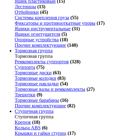
Ящик пластиковый
(15)
Лестницы
(13)
Отбойники
(45)
Системы крепления груза
(55)
Фиксаторы и противооткатные упоры
(17)
Ящики инструментальные
(31)
Ящики огнетушителя
(5)
Опорные устройства
(18)
Прочие комплектующие
(140)
Тормозная группа
Тормозная группа
Ремкомплекты суппортов
(328)
Суппорта
(75)
Тормозные диски
(63)
Тормозные колодки
(83)
Тормозные накладки
(54)
Тормозные валы и ремкомплекты
(27)
Трещотки
(9)
Тормозные барабаны
(16)
Прочие комплектующие
(82)
Ступичная группа
Ступичная группа
Крепеж
(18)
Кольца ABS
(6)
Крышки и гайки ступиц
(17)