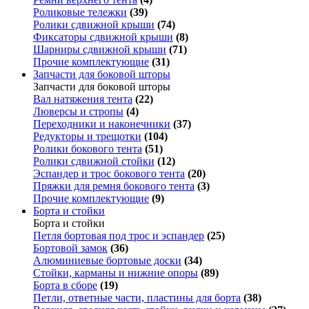
Роликовые тележки
(39)
Ролики сдвижной крыши
(74)
Фиксаторы сдвижной крыши
(8)
Шарниры сдвижной крыши
(71)
Прочие комплектующие
(31)
Запчасти для боковой шторы
Запчасти для боковой шторы
Вал натяжения тента
(22)
Люверсы и стропы
(4)
Переходники и наконечники
(37)
Редукторы и трещотки
(104)
Ролики бокового тента
(51)
Ролики сдвижной стойки
(12)
Эспандер и трос бокового тента
(20)
Пряжки для ремня бокового тента
(3)
Прочие комплектующие
(9)
Борта и стойки
Борта и стойки
Петля бортовая под трос и эспандер
(25)
Бортовой замок
(36)
Алюминиевые бортовые доски
(34)
Стойки, карманы и нижние опоры
(89)
Борта в сборе
(19)
Петли, ответные части, пластины для борта
(38)