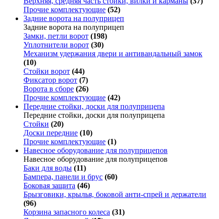
Верхняя, средняя часть стойки, вилки и карманы
(37)
Прочие комплектующие
(52)
Задние ворота на полуприцеп
Задние ворота на полуприцеп
Замки, петли ворот
(198)
Уплотнители ворот
(30)
Механизм удержания двери и антивандальный замок
(10)
Стойки ворот
(44)
Фиксатор ворот
(7)
Ворота в сборе
(26)
Прочие комплектующие
(42)
Передние стойки, доски для полуприцепа
Передние стойки, доски для полуприцепа
Стойки
(20)
Доски передние
(10)
Прочие комплектующие
(1)
Навесное оборудование для полуприцепов
Навесное оборудование для полуприцепов
Баки для воды
(11)
Бампера, панели и брус
(60)
Боковая защита
(46)
Брызговики, крылья, боковой анти-спрей и держатели
(96)
Корзина запасного колеса
(31)