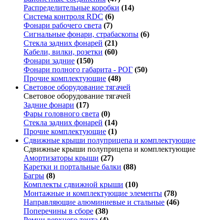
Распределительные коробки
(14)
Система контроля RDC
(6)
Фонари рабочего света
(7)
Сигнальные фонари, страбаскопы
(6)
Стекла задних фонарей
(21)
Кабели, вилки, розетки
(60)
Фонари задние
(150)
Фонари полного габарита - РОГ
(50)
Прочие комплектующие
(48)
Световое оборудование тягачей
Световое оборудование тягачей
Задние фонари
(17)
Фары головного света
(0)
Стекла задних фонарей
(14)
Прочие комплектующие
(1)
Сдвижные крыши полуприцепа и комплектующие
Сдвижные крыши полуприцепа и комплектующие
Амортизаторы крыши
(27)
Каретки и портальные балки
(88)
Багры
(8)
Комплекты сдвижной крыши
(10)
Монтажные и комплектующие элементы
(78)
Направляющие алюминиевые и стальные
(46)
Поперечины в сборе
(38)
Ремни верхнего тента
(4)