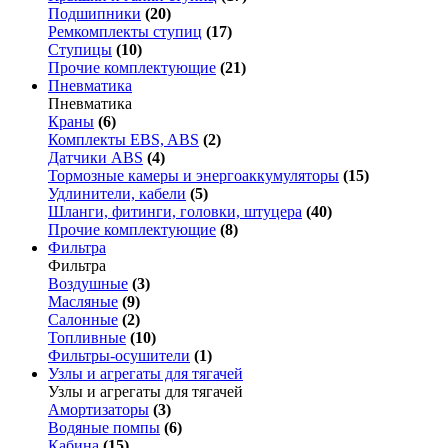
Подшипники
(20)
Ремкомплекты ступиц
(17)
Ступицы
(10)
Прочие комплектующие
(21)
Пневматика
Пневматика
Краны
(6)
Комплекты EBS, ABS
(2)
Датчики ABS
(4)
Тормозные камеры и энергоаккумуляторы
(15)
Удлинители, кабели
(5)
Шланги, фитинги, головки, штуцера
(40)
Прочие комплектующие
(8)
Фильтра
Фильтра
Воздушные
(3)
Масляные
(9)
Салонные
(2)
Топливные
(10)
Фильтры-осушители
(1)
Узлы и агрегаты для тягачей
Узлы и агрегаты для тягачей
Амортизаторы
(3)
Водяные помпы
(6)
Кабина
(15)