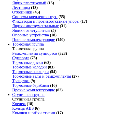
Ящик пластиковый
(15)
Лестницы
(13)
Отбойники
(45)
Системы крепления груза
(55)
Фиксаторы и противооткатные упоры
(17)
Ящики инструментальные
(31)
Ящики огнетушителя
(5)
Опорные устройства
(18)
Прочие комплектующие
(140)
Тормозная группа
Тормозная группа
Ремкомплекты суппортов
(328)
Суппорта
(75)
Тормозные диски
(63)
Тормозные колодки
(83)
Тормозные накладки
(54)
Тормозные валы и ремкомплекты
(27)
Трещотки
(9)
Тормозные барабаны
(16)
Прочие комплектующие
(82)
Ступичная группа
Ступичная группа
Крепеж
(18)
Кольца ABS
(6)
Крышки и гайки ступиц
(17)