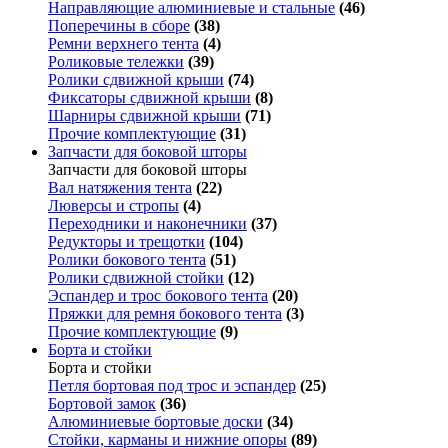
Направляющие алюминиевые и стальные
(46)
Поперечины в сборе
(38)
Ремни верхнего тента
(4)
Роликовые тележки
(39)
Ролики сдвижной крыши
(74)
Фиксаторы сдвижной крыши
(8)
Шарниры сдвижной крыши
(71)
Прочие комплектующие
(31)
Запчасти для боковой шторы
Запчасти для боковой шторы
Вал натяжения тента
(22)
Люверсы и стропы
(4)
Переходники и наконечники
(37)
Редукторы и трещотки
(104)
Ролики бокового тента
(51)
Ролики сдвижной стойки
(12)
Эспандер и трос бокового тента
(20)
Пряжки для ремня бокового тента
(3)
Прочие комплектующие
(9)
Борта и стойки
Борта и стойки
Петля бортовая под трос и эспандер
(25)
Бортовой замок
(36)
Алюминиевые бортовые доски
(34)
Стойки, карманы и нижние опоры
(89)