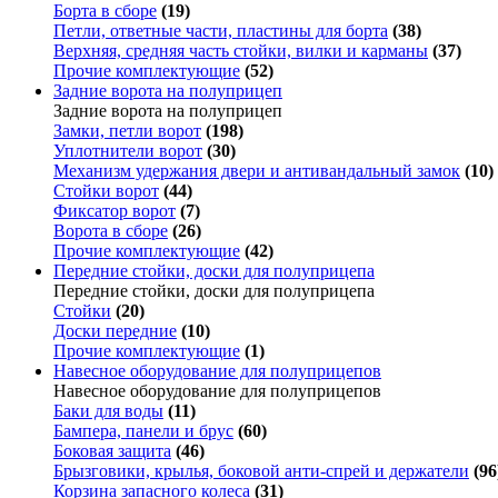
Борта в сборе
(19)
Петли, ответные части, пластины для борта
(38)
Верхняя, средняя часть стойки, вилки и карманы
(37)
Прочие комплектующие
(52)
Задние ворота на полуприцеп
Задние ворота на полуприцеп
Замки, петли ворот
(198)
Уплотнители ворот
(30)
Механизм удержания двери и антивандальный замок
(10)
Стойки ворот
(44)
Фиксатор ворот
(7)
Ворота в сборе
(26)
Прочие комплектующие
(42)
Передние стойки, доски для полуприцепа
Передние стойки, доски для полуприцепа
Стойки
(20)
Доски передние
(10)
Прочие комплектующие
(1)
Навесное оборудование для полуприцепов
Навесное оборудование для полуприцепов
Баки для воды
(11)
Бампера, панели и брус
(60)
Боковая защита
(46)
Брызговики, крылья, боковой анти-спрей и держатели
(96
Корзина запасного колеса
(31)