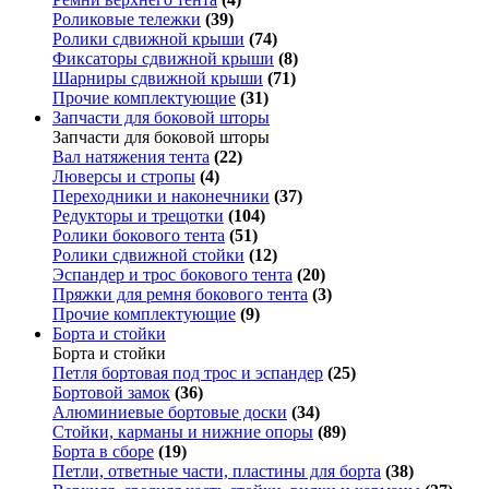
Роликовые тележки
(39)
Ролики сдвижной крыши
(74)
Фиксаторы сдвижной крыши
(8)
Шарниры сдвижной крыши
(71)
Прочие комплектующие
(31)
Запчасти для боковой шторы
Запчасти для боковой шторы
Вал натяжения тента
(22)
Люверсы и стропы
(4)
Переходники и наконечники
(37)
Редукторы и трещотки
(104)
Ролики бокового тента
(51)
Ролики сдвижной стойки
(12)
Эспандер и трос бокового тента
(20)
Пряжки для ремня бокового тента
(3)
Прочие комплектующие
(9)
Борта и стойки
Борта и стойки
Петля бортовая под трос и эспандер
(25)
Бортовой замок
(36)
Алюминиевые бортовые доски
(34)
Стойки, карманы и нижние опоры
(89)
Борта в сборе
(19)
Петли, ответные части, пластины для борта
(38)