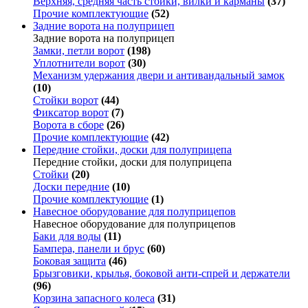
Верхняя, средняя часть стойки, вилки и карманы
(37)
Прочие комплектующие
(52)
Задние ворота на полуприцеп
Задние ворота на полуприцеп
Замки, петли ворот
(198)
Уплотнители ворот
(30)
Механизм удержания двери и антивандальный замок
(10)
Стойки ворот
(44)
Фиксатор ворот
(7)
Ворота в сборе
(26)
Прочие комплектующие
(42)
Передние стойки, доски для полуприцепа
Передние стойки, доски для полуприцепа
Стойки
(20)
Доски передние
(10)
Прочие комплектующие
(1)
Навесное оборудование для полуприцепов
Навесное оборудование для полуприцепов
Баки для воды
(11)
Бампера, панели и брус
(60)
Боковая защита
(46)
Брызговики, крылья, боковой анти-спрей и держатели
(96)
Корзина запасного колеса
(31)