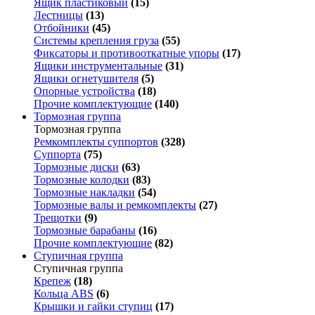
Ящик пластиковый
(15)
Лестницы
(13)
Отбойники
(45)
Системы крепления груза
(55)
Фиксаторы и противооткатные упоры
(17)
Ящики инструментальные
(31)
Ящики огнетушителя
(5)
Опорные устройства
(18)
Прочие комплектующие
(140)
Тормозная группа
Тормозная группа
Ремкомплекты суппортов
(328)
Суппорта
(75)
Тормозные диски
(63)
Тормозные колодки
(83)
Тормозные накладки
(54)
Тормозные валы и ремкомплекты
(27)
Трещотки
(9)
Тормозные барабаны
(16)
Прочие комплектующие
(82)
Ступичная группа
Ступичная группа
Крепеж
(18)
Кольца ABS
(6)
Крышки и гайки ступиц
(17)