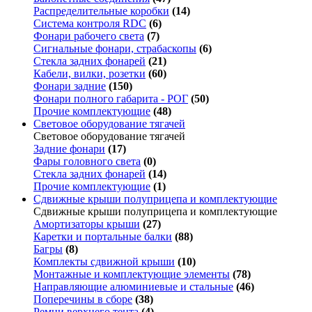
Распределительные коробки
(14)
Система контроля RDC
(6)
Фонари рабочего света
(7)
Сигнальные фонари, страбаскопы
(6)
Стекла задних фонарей
(21)
Кабели, вилки, розетки
(60)
Фонари задние
(150)
Фонари полного габарита - РОГ
(50)
Прочие комплектующие
(48)
Световое оборудование тягачей
Световое оборудование тягачей
Задние фонари
(17)
Фары головного света
(0)
Стекла задних фонарей
(14)
Прочие комплектующие
(1)
Сдвижные крыши полуприцепа и комплектующие
Сдвижные крыши полуприцепа и комплектующие
Амортизаторы крыши
(27)
Каретки и портальные балки
(88)
Багры
(8)
Комплекты сдвижной крыши
(10)
Монтажные и комплектующие элементы
(78)
Направляющие алюминиевые и стальные
(46)
Поперечины в сборе
(38)
Ремни верхнего тента
(4)