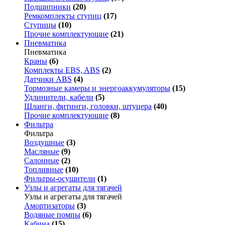
Подшипники
(20)
Ремкомплекты ступиц
(17)
Ступицы
(10)
Прочие комплектующие
(21)
Пневматика
Пневматика
Краны
(6)
Комплекты EBS, ABS
(2)
Датчики ABS
(4)
Тормозные камеры и энергоаккумуляторы
(15)
Удлинители, кабели
(5)
Шланги, фитинги, головки, штуцера
(40)
Прочие комплектующие
(8)
Фильтра
Фильтра
Воздушные
(3)
Масляные
(9)
Салонные
(2)
Топливные
(10)
Фильтры-осушители
(1)
Узлы и агрегаты для тягачей
Узлы и агрегаты для тягачей
Амортизаторы
(3)
Водяные помпы
(6)
Кабина
(15)