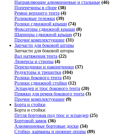
Направляющие алюминиевые и стальные
(46)
Поперечины в сборе
(38)
Ремни верхнего тента
(4)
Роликовые тележки
(39)
Ролики сдвижной крыши
(74)
Фиксаторы сдвижной крыши
(8)
Шарниры сдвижной крыши
(71)
Прочие комплектующие
(31)
Запчасти для боковой шторы
Запчасти для боковой шторы
Вал натяжения тента
(22)
Люверсы и стропы
(4)
Переходники и наконечники
(37)
Редукторы и трещотки
(104)
Ролики бокового тента
(51)
Ролики сдвижной стойки
(12)
Эспандер и трос бокового тента
(20)
Пряжки для ремня бокового тента
(3)
Прочие комплектующие
(9)
Борта и стойки
Борта и стойки
Петля бортовая под трос и эспандер
(25)
Бортовой замок
(36)
Алюминиевые бортовые доски
(34)
Стойки, карманы и нижние опоры
(89)