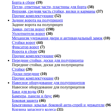
Борта в сборе
(19)
Петли, ответные части, пластины для борта
(38)
Верхняя, средняя часть стойки, вилки и карманы
(37)
Прочие комплектующие
(52)
Задние ворота на полуприцеп
Задние ворота на полуприцеп
Замки, петли ворот
(198)
Уплотнители ворот
(30)
Механизм удержания двери и антивандальный замок
(10)
Стойки ворот
(44)
Фиксатор ворот
(7)
Ворота в сборе
(26)
Прочие комплектующие
(42)
Передние стойки, доски для полуприцепа
Передние стойки, доски для полуприцепа
Стойки
(20)
Доски передние
(10)
Прочие комплектующие
(1)
Навесное оборудование для полуприцепов
Навесное оборудование для полуприцепов
Баки для воды
(11)
Бампера, панели и брус
(60)
Боковая защита
(46)
Брызговики, крылья, боковой анти-спрей и держатели
(96
Корзина запасного колеса
(31)