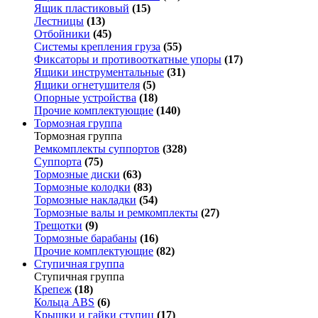
Ящик пластиковый
(15)
Лестницы
(13)
Отбойники
(45)
Системы крепления груза
(55)
Фиксаторы и противооткатные упоры
(17)
Ящики инструментальные
(31)
Ящики огнетушителя
(5)
Опорные устройства
(18)
Прочие комплектующие
(140)
Тормозная группа
Тормозная группа
Ремкомплекты суппортов
(328)
Суппорта
(75)
Тормозные диски
(63)
Тормозные колодки
(83)
Тормозные накладки
(54)
Тормозные валы и ремкомплекты
(27)
Трещотки
(9)
Тормозные барабаны
(16)
Прочие комплектующие
(82)
Ступичная группа
Ступичная группа
Крепеж
(18)
Кольца ABS
(6)
Крышки и гайки ступиц
(17)