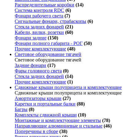
Распределительные коробки
(14)
Система контроля RDC
(6)
Фонари рабочего света
(7)
Сигнальные фонари, страбаскопы
(6)
Стекла задних фонарей
(21)
Кабели, вилки, розетки
(60)
Фонари задние
(150)
Фонари полного габарита - РОГ
(50)
Прочие комплектующие
(48)
Световое оборудование тягачей
Световое оборудование тягачей
Задние фонари
(17)
Фары головного света
(0)
Стекла задних фонарей
(14)
Прочие комплектующие
(1)
Сдвижные крыши полуприцепа и комплектующие
Сдвижные крыши полуприцепа и комплектующие
Амортизаторы крыши
(27)
Каретки и портальные балки
(88)
Багры
(8)
Комплекты сдвижной крыши
(10)
Монтажные и комплектующие элементы
(78)
Направляющие алюминиевые и стальные
(46)
Поперечины в сборе
(38)
Ремни верхнего тента
(4)