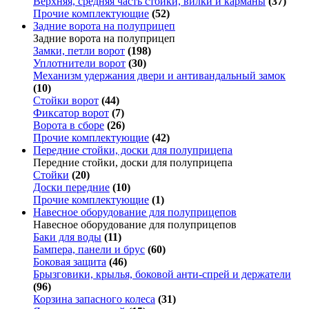
Верхняя, средняя часть стойки, вилки и карманы
(37)
Прочие комплектующие
(52)
Задние ворота на полуприцеп
Задние ворота на полуприцеп
Замки, петли ворот
(198)
Уплотнители ворот
(30)
Механизм удержания двери и антивандальный замок
(10)
Стойки ворот
(44)
Фиксатор ворот
(7)
Ворота в сборе
(26)
Прочие комплектующие
(42)
Передние стойки, доски для полуприцепа
Передние стойки, доски для полуприцепа
Стойки
(20)
Доски передние
(10)
Прочие комплектующие
(1)
Навесное оборудование для полуприцепов
Навесное оборудование для полуприцепов
Баки для воды
(11)
Бампера, панели и брус
(60)
Боковая защита
(46)
Брызговики, крылья, боковой анти-спрей и держатели
(96)
Корзина запасного колеса
(31)