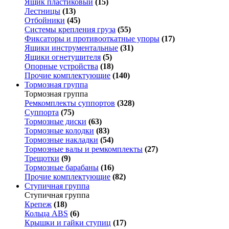
Ящик пластиковый
(15)
Лестницы
(13)
Отбойники
(45)
Системы крепления груза
(55)
Фиксаторы и противооткатные упоры
(17)
Ящики инструментальные
(31)
Ящики огнетушителя
(5)
Опорные устройства
(18)
Прочие комплектующие
(140)
Тормозная группа
Тормозная группа
Ремкомплекты суппортов
(328)
Суппорта
(75)
Тормозные диски
(63)
Тормозные колодки
(83)
Тормозные накладки
(54)
Тормозные валы и ремкомплекты
(27)
Трещотки
(9)
Тормозные барабаны
(16)
Прочие комплектующие
(82)
Ступичная группа
Ступичная группа
Крепеж
(18)
Кольца ABS
(6)
Крышки и гайки ступиц
(17)