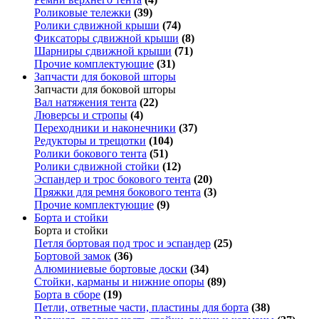
Роликовые тележки
(39)
Ролики сдвижной крыши
(74)
Фиксаторы сдвижной крыши
(8)
Шарниры сдвижной крыши
(71)
Прочие комплектующие
(31)
Запчасти для боковой шторы
Запчасти для боковой шторы
Вал натяжения тента
(22)
Люверсы и стропы
(4)
Переходники и наконечники
(37)
Редукторы и трещотки
(104)
Ролики бокового тента
(51)
Ролики сдвижной стойки
(12)
Эспандер и трос бокового тента
(20)
Пряжки для ремня бокового тента
(3)
Прочие комплектующие
(9)
Борта и стойки
Борта и стойки
Петля бортовая под трос и эспандер
(25)
Бортовой замок
(36)
Алюминиевые бортовые доски
(34)
Стойки, карманы и нижние опоры
(89)
Борта в сборе
(19)
Петли, ответные части, пластины для борта
(38)