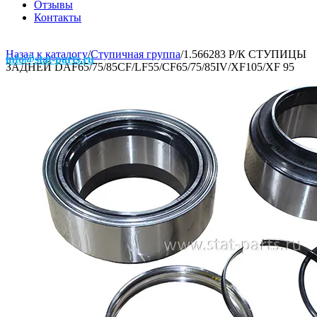
Отзывы
Контакты
Назад к каталогу
/
Ступичная группа
/
1.566283 Р/К СТУПИЦЫ
info@stat-parts.ru
ЗАДНЕЙ DAF65/75/85CF/LF55/CF65/75/85IV/XF105/XF 95