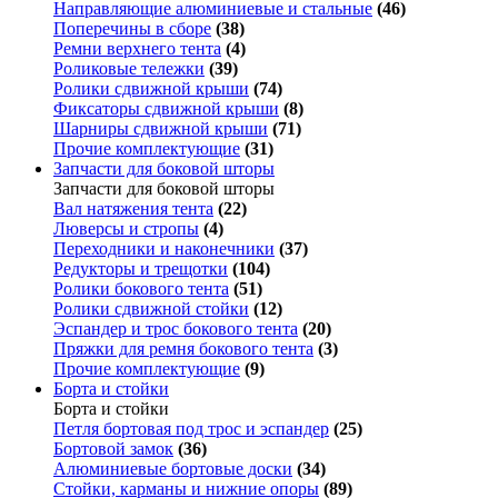
Направляющие алюминиевые и стальные
(46)
Поперечины в сборе
(38)
Ремни верхнего тента
(4)
Роликовые тележки
(39)
Ролики сдвижной крыши
(74)
Фиксаторы сдвижной крыши
(8)
Шарниры сдвижной крыши
(71)
Прочие комплектующие
(31)
Запчасти для боковой шторы
Запчасти для боковой шторы
Вал натяжения тента
(22)
Люверсы и стропы
(4)
Переходники и наконечники
(37)
Редукторы и трещотки
(104)
Ролики бокового тента
(51)
Ролики сдвижной стойки
(12)
Эспандер и трос бокового тента
(20)
Пряжки для ремня бокового тента
(3)
Прочие комплектующие
(9)
Борта и стойки
Борта и стойки
Петля бортовая под трос и эспандер
(25)
Бортовой замок
(36)
Алюминиевые бортовые доски
(34)
Стойки, карманы и нижние опоры
(89)