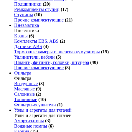
Подшипники
(20)
Ремкомплекты ступиц
(17)
Ступицы
(10)
Прочие комплектующие
(21)
Пневматика
Пневматика
Краны
(6)
Комплекты EBS, ABS
(2)
Датчики ABS
(4)
Тормозные камеры и энергоаккумуляторы
(15)
Удлинители, кабели
(5)
Шланги, фитинги, головки, штуцера
(40)
Прочие комплектующие
(8)
Фильтра
Фильтра
Воздушные
(3)
Масляные
(9)
Салонные
(2)
Топливные
(10)
Фильтры-осушители
(1)
Узлы и агрегаты для тягачей
Узлы и агрегаты для тягачей
Амортизаторы
(3)
Водяные помпы
(6)
Кабина
(15)