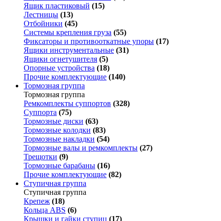
Ящик пластиковый
(15)
Лестницы
(13)
Отбойники
(45)
Системы крепления груза
(55)
Фиксаторы и противооткатные упоры
(17)
Ящики инструментальные
(31)
Ящики огнетушителя
(5)
Опорные устройства
(18)
Прочие комплектующие
(140)
Тормозная группа
Тормозная группа
Ремкомплекты суппортов
(328)
Суппорта
(75)
Тормозные диски
(63)
Тормозные колодки
(83)
Тормозные накладки
(54)
Тормозные валы и ремкомплекты
(27)
Трещотки
(9)
Тормозные барабаны
(16)
Прочие комплектующие
(82)
Ступичная группа
Ступичная группа
Крепеж
(18)
Кольца ABS
(6)
Крышки и гайки ступиц
(17)