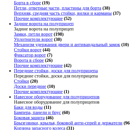
Борта в сборе
(19)
Петли, ответные части, пластины для борта
(38)
Верхняя, средняя часть стойки, вилки и карманы
(37)
Прочие комплектующие
(52)
Задние ворота на полуприцеп
Задние ворота на полуприцеп
Замки, петли ворот
(198)
Уплотнители ворот
(30)
Механизм удержания двери и антивандальный замок
(10)
Стойки ворот
(44)
Фиксатор ворот
(7)
Ворота в сборе
(26)
Прочие комплектующие
(42)
Передние стойки, доски для полуприцепа
Передние стойки, доски для полуприцепа
Стойки
(20)
Доски передние
(10)
Прочие комплектующие
(1)
Навесное оборудование для полуприцепов
Навесное оборудование для полуприцепов
Баки для воды
(11)
Бампера, панели и брус
(60)
Боковая защита
(46)
Брызговики, крылья, боковой анти-спрей и держатели
(96
Корзина запасного колеса
(31)