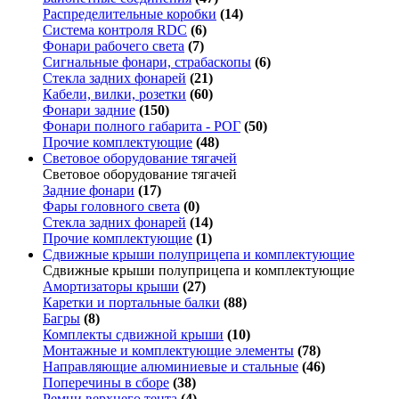
Распределительные коробки
(14)
Система контроля RDC
(6)
Фонари рабочего света
(7)
Сигнальные фонари, страбаскопы
(6)
Стекла задних фонарей
(21)
Кабели, вилки, розетки
(60)
Фонари задние
(150)
Фонари полного габарита - РОГ
(50)
Прочие комплектующие
(48)
Световое оборудование тягачей
Световое оборудование тягачей
Задние фонари
(17)
Фары головного света
(0)
Стекла задних фонарей
(14)
Прочие комплектующие
(1)
Сдвижные крыши полуприцепа и комплектующие
Сдвижные крыши полуприцепа и комплектующие
Амортизаторы крыши
(27)
Каретки и портальные балки
(88)
Багры
(8)
Комплекты сдвижной крыши
(10)
Монтажные и комплектующие элементы
(78)
Направляющие алюминиевые и стальные
(46)
Поперечины в сборе
(38)
Ремни верхнего тента
(4)