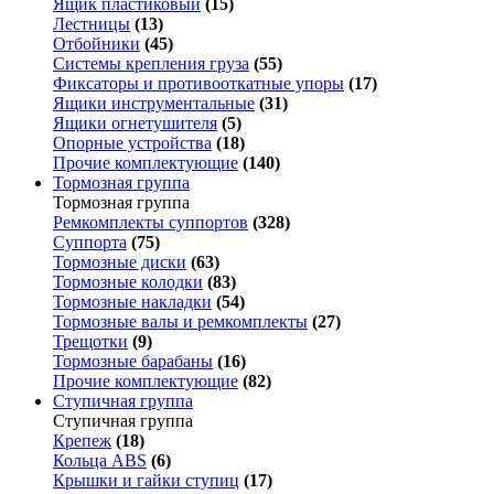
Ящик пластиковый
(15)
Лестницы
(13)
Отбойники
(45)
Системы крепления груза
(55)
Фиксаторы и противооткатные упоры
(17)
Ящики инструментальные
(31)
Ящики огнетушителя
(5)
Опорные устройства
(18)
Прочие комплектующие
(140)
Тормозная группа
Тормозная группа
Ремкомплекты суппортов
(328)
Суппорта
(75)
Тормозные диски
(63)
Тормозные колодки
(83)
Тормозные накладки
(54)
Тормозные валы и ремкомплекты
(27)
Трещотки
(9)
Тормозные барабаны
(16)
Прочие комплектующие
(82)
Ступичная группа
Ступичная группа
Крепеж
(18)
Кольца ABS
(6)
Крышки и гайки ступиц
(17)