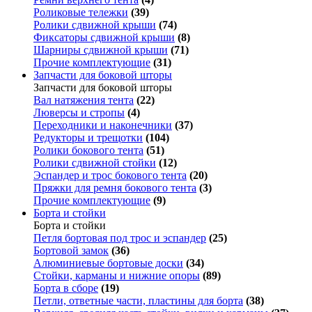
Роликовые тележки
(39)
Ролики сдвижной крыши
(74)
Фиксаторы сдвижной крыши
(8)
Шарниры сдвижной крыши
(71)
Прочие комплектующие
(31)
Запчасти для боковой шторы
Запчасти для боковой шторы
Вал натяжения тента
(22)
Люверсы и стропы
(4)
Переходники и наконечники
(37)
Редукторы и трещотки
(104)
Ролики бокового тента
(51)
Ролики сдвижной стойки
(12)
Эспандер и трос бокового тента
(20)
Пряжки для ремня бокового тента
(3)
Прочие комплектующие
(9)
Борта и стойки
Борта и стойки
Петля бортовая под трос и эспандер
(25)
Бортовой замок
(36)
Алюминиевые бортовые доски
(34)
Стойки, карманы и нижние опоры
(89)
Борта в сборе
(19)
Петли, ответные части, пластины для борта
(38)