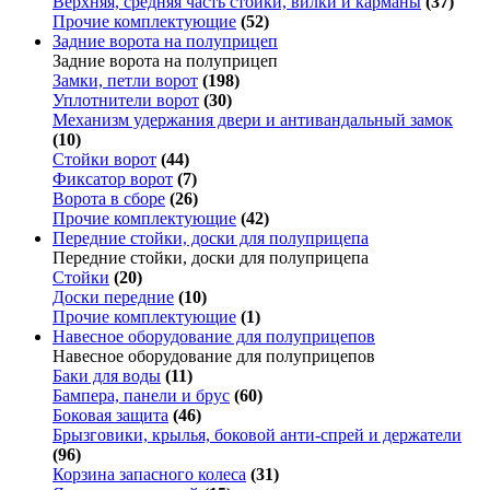
Верхняя, средняя часть стойки, вилки и карманы
(37)
Прочие комплектующие
(52)
Задние ворота на полуприцеп
Задние ворота на полуприцеп
Замки, петли ворот
(198)
Уплотнители ворот
(30)
Механизм удержания двери и антивандальный замок
(10)
Стойки ворот
(44)
Фиксатор ворот
(7)
Ворота в сборе
(26)
Прочие комплектующие
(42)
Передние стойки, доски для полуприцепа
Передние стойки, доски для полуприцепа
Стойки
(20)
Доски передние
(10)
Прочие комплектующие
(1)
Навесное оборудование для полуприцепов
Навесное оборудование для полуприцепов
Баки для воды
(11)
Бампера, панели и брус
(60)
Боковая защита
(46)
Брызговики, крылья, боковой анти-спрей и держатели
(96)
Корзина запасного колеса
(31)