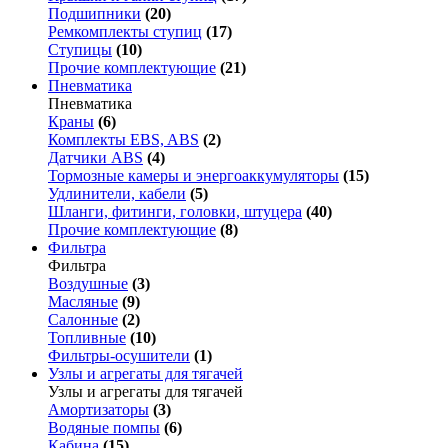
Подшипники
(20)
Ремкомплекты ступиц
(17)
Ступицы
(10)
Прочие комплектующие
(21)
Пневматика
Пневматика
Краны
(6)
Комплекты EBS, ABS
(2)
Датчики ABS
(4)
Тормозные камеры и энергоаккумуляторы
(15)
Удлинители, кабели
(5)
Шланги, фитинги, головки, штуцера
(40)
Прочие комплектующие
(8)
Фильтра
Фильтра
Воздушные
(3)
Масляные
(9)
Салонные
(2)
Топливные
(10)
Фильтры-осушители
(1)
Узлы и агрегаты для тягачей
Узлы и агрегаты для тягачей
Амортизаторы
(3)
Водяные помпы
(6)
Кабина
(15)