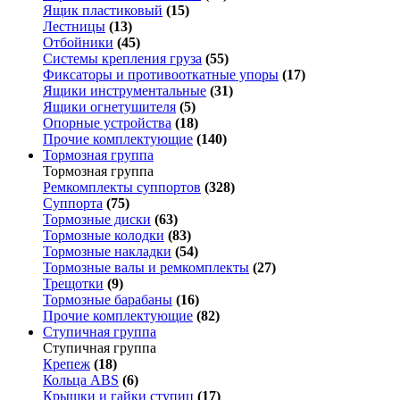
Ящик пластиковый
(15)
Лестницы
(13)
Отбойники
(45)
Системы крепления груза
(55)
Фиксаторы и противооткатные упоры
(17)
Ящики инструментальные
(31)
Ящики огнетушителя
(5)
Опорные устройства
(18)
Прочие комплектующие
(140)
Тормозная группа
Тормозная группа
Ремкомплекты суппортов
(328)
Суппорта
(75)
Тормозные диски
(63)
Тормозные колодки
(83)
Тормозные накладки
(54)
Тормозные валы и ремкомплекты
(27)
Трещотки
(9)
Тормозные барабаны
(16)
Прочие комплектующие
(82)
Ступичная группа
Ступичная группа
Крепеж
(18)
Кольца ABS
(6)
Крышки и гайки ступиц
(17)