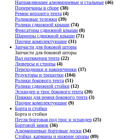
Направляющие алюминиевые и стальные
(46)
Поперечины в сборе
(38)
Ремни верхнего тента
(4)
Роликовые тележки
(39)
Ролики сдвижной крыши
(74)
Фиксаторы сдвижной крыши
(8)
Шарниры сдвижной крыши
(71)
Прочие комплектующие
(31)
Запчасти для боковой шторы
Запчасти для боковой шторы
Вал натяжения тента
(22)
Люверсы и стропы
(4)
Переходники и наконечники
(37)
Редукторы и трещотки
(104)
Ролики бокового тента
(51)
Ролики сдвижной стойки
(12)
Эспандер и трос бокового тента
(20)
Пряжки для ремня бокового тента
(3)
Прочие комплектующие
(9)
Борта и стойки
Борта и стойки
Петля бортовая под трос и эспандер
(25)
Бортовой замок
(36)
Алюминиевые бортовые доски
(34)
Стойки, карманы и нижние опоры
(89)