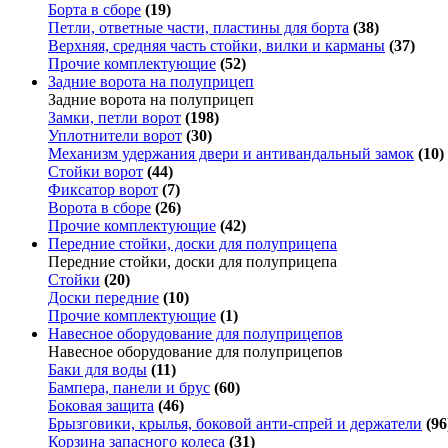
Борта в сборе
(19)
Петли, ответные части, пластины для борта
(38)
Верхняя, средняя часть стойки, вилки и карманы
(37)
Прочие комплектующие
(52)
Задние ворота на полуприцеп
Задние ворота на полуприцеп
Замки, петли ворот
(198)
Уплотнители ворот
(30)
Механизм удержания двери и антивандальный замок
(10)
Стойки ворот
(44)
Фиксатор ворот
(7)
Ворота в сборе
(26)
Прочие комплектующие
(42)
Передние стойки, доски для полуприцепа
Передние стойки, доски для полуприцепа
Стойки
(20)
Доски передние
(10)
Прочие комплектующие
(1)
Навесное оборудование для полуприцепов
Навесное оборудование для полуприцепов
Баки для воды
(11)
Бампера, панели и брус
(60)
Боковая защита
(46)
Брызговики, крылья, боковой анти-спрей и держатели
(96
Корзина запасного колеса
(31)