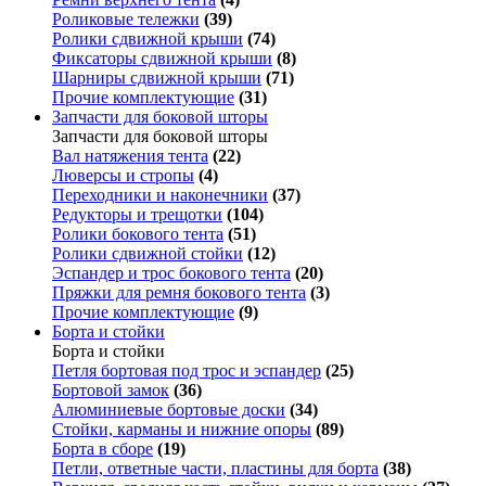
Роликовые тележки
(39)
Ролики сдвижной крыши
(74)
Фиксаторы сдвижной крыши
(8)
Шарниры сдвижной крыши
(71)
Прочие комплектующие
(31)
Запчасти для боковой шторы
Запчасти для боковой шторы
Вал натяжения тента
(22)
Люверсы и стропы
(4)
Переходники и наконечники
(37)
Редукторы и трещотки
(104)
Ролики бокового тента
(51)
Ролики сдвижной стойки
(12)
Эспандер и трос бокового тента
(20)
Пряжки для ремня бокового тента
(3)
Прочие комплектующие
(9)
Борта и стойки
Борта и стойки
Петля бортовая под трос и эспандер
(25)
Бортовой замок
(36)
Алюминиевые бортовые доски
(34)
Стойки, карманы и нижние опоры
(89)
Борта в сборе
(19)
Петли, ответные части, пластины для борта
(38)