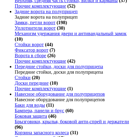
Верхняя, средняя часть стойки, вилки и карманы
(37)
Прочие комплектующие
(52)
Задние ворота на полуприцеп
Задние ворота на полуприцеп
Замки, петли ворот
(198)
Уплотнители ворот
(30)
Механизм удержания двери и антивандальный замок
(10)
Стойки ворот
(44)
Фиксатор ворот
(7)
Ворота в сборе
(26)
Прочие комплектующие
(42)
Передние стойки, доски для полуприцепа
Передние стойки, доски для полуприцепа
Стойки
(20)
Доски передние
(10)
Прочие комплектующие
(1)
Навесное оборудование для полуприцепов
Навесное оборудование для полуприцепов
Баки для воды
(11)
Бампера, панели и брус
(60)
Боковая защита
(46)
Брызговики, крылья, боковой анти-спрей и держатели
(96)
Корзина запасного колеса
(31)