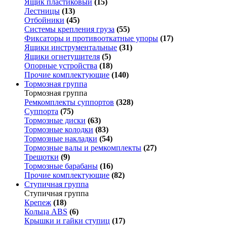
Ящик пластиковый
(15)
Лестницы
(13)
Отбойники
(45)
Системы крепления груза
(55)
Фиксаторы и противооткатные упоры
(17)
Ящики инструментальные
(31)
Ящики огнетушителя
(5)
Опорные устройства
(18)
Прочие комплектующие
(140)
Тормозная группа
Тормозная группа
Ремкомплекты суппортов
(328)
Суппорта
(75)
Тормозные диски
(63)
Тормозные колодки
(83)
Тормозные накладки
(54)
Тормозные валы и ремкомплекты
(27)
Трещотки
(9)
Тормозные барабаны
(16)
Прочие комплектующие
(82)
Ступичная группа
Ступичная группа
Крепеж
(18)
Кольца ABS
(6)
Крышки и гайки ступиц
(17)