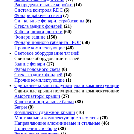
Распределительные коробки
(14)
Система контроля RDC
(6)
Фонари рабочего света
(7)
Сигнальные фонари, страбаскопы
(6)
Стекла задних фонарей
(21)
Кабели, вилки, розетки
(60)
Фонари задние
(150)
Фонари полного габарита - РОГ
(50)
Прочие комплектующие
(48)
Световое оборудование тягачей
Световое оборудование тягачей
Задние фонари
(17)
Фары головного света
(0)
Стекла задних фонарей
(14)
Прочие комплектующие
(1)
Сдвижные крыши полуприцепа и комплектующие
Сдвижные крыши полуприцепа и комплектующие
Амортизаторы крыши
(27)
Каретки и портальные балки
(88)
Багры
(8)
Комплекты сдвижной крыши
(10)
Монтажные и комплектующие элементы
(78)
Направляющие алюминиевые и стальные
(46)
Поперечины в сборе
(38)
Ремни верхнего тента
(4)