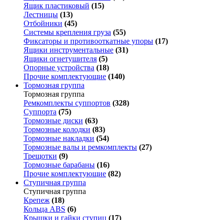
Ящик пластиковый
(15)
Лестницы
(13)
Отбойники
(45)
Системы крепления груза
(55)
Фиксаторы и противооткатные упоры
(17)
Ящики инструментальные
(31)
Ящики огнетушителя
(5)
Опорные устройства
(18)
Прочие комплектующие
(140)
Тормозная группа
Тормозная группа
Ремкомплекты суппортов
(328)
Суппорта
(75)
Тормозные диски
(63)
Тормозные колодки
(83)
Тормозные накладки
(54)
Тормозные валы и ремкомплекты
(27)
Трещотки
(9)
Тормозные барабаны
(16)
Прочие комплектующие
(82)
Ступичная группа
Ступичная группа
Крепеж
(18)
Кольца ABS
(6)
Крышки и гайки ступиц
(17)