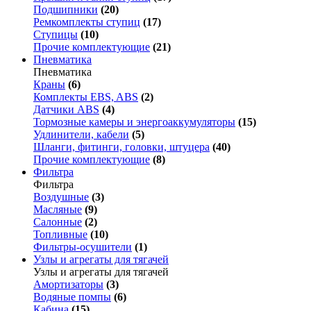
Подшипники
(20)
Ремкомплекты ступиц
(17)
Ступицы
(10)
Прочие комплектующие
(21)
Пневматика
Пневматика
Краны
(6)
Комплекты EBS, ABS
(2)
Датчики ABS
(4)
Тормозные камеры и энергоаккумуляторы
(15)
Удлинители, кабели
(5)
Шланги, фитинги, головки, штуцера
(40)
Прочие комплектующие
(8)
Фильтра
Фильтра
Воздушные
(3)
Масляные
(9)
Салонные
(2)
Топливные
(10)
Фильтры-осушители
(1)
Узлы и агрегаты для тягачей
Узлы и агрегаты для тягачей
Амортизаторы
(3)
Водяные помпы
(6)
Кабина
(15)