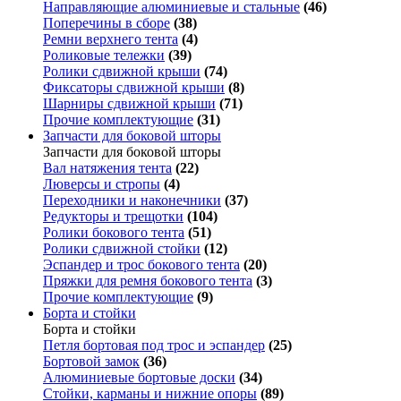
Направляющие алюминиевые и стальные
(46)
Поперечины в сборе
(38)
Ремни верхнего тента
(4)
Роликовые тележки
(39)
Ролики сдвижной крыши
(74)
Фиксаторы сдвижной крыши
(8)
Шарниры сдвижной крыши
(71)
Прочие комплектующие
(31)
Запчасти для боковой шторы
Запчасти для боковой шторы
Вал натяжения тента
(22)
Люверсы и стропы
(4)
Переходники и наконечники
(37)
Редукторы и трещотки
(104)
Ролики бокового тента
(51)
Ролики сдвижной стойки
(12)
Эспандер и трос бокового тента
(20)
Пряжки для ремня бокового тента
(3)
Прочие комплектующие
(9)
Борта и стойки
Борта и стойки
Петля бортовая под трос и эспандер
(25)
Бортовой замок
(36)
Алюминиевые бортовые доски
(34)
Стойки, карманы и нижние опоры
(89)