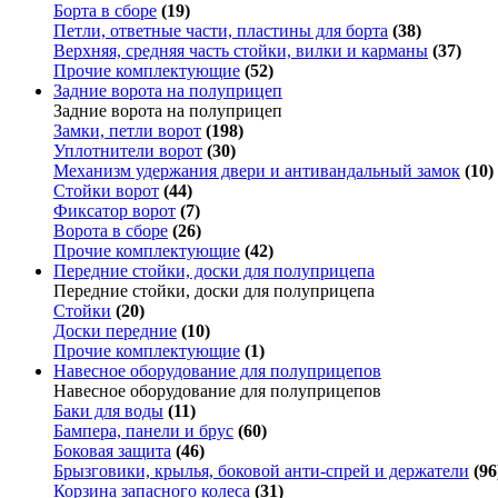
Борта в сборе
(19)
Петли, ответные части, пластины для борта
(38)
Верхняя, средняя часть стойки, вилки и карманы
(37)
Прочие комплектующие
(52)
Задние ворота на полуприцеп
Задние ворота на полуприцеп
Замки, петли ворот
(198)
Уплотнители ворот
(30)
Механизм удержания двери и антивандальный замок
(10)
Стойки ворот
(44)
Фиксатор ворот
(7)
Ворота в сборе
(26)
Прочие комплектующие
(42)
Передние стойки, доски для полуприцепа
Передние стойки, доски для полуприцепа
Стойки
(20)
Доски передние
(10)
Прочие комплектующие
(1)
Навесное оборудование для полуприцепов
Навесное оборудование для полуприцепов
Баки для воды
(11)
Бампера, панели и брус
(60)
Боковая защита
(46)
Брызговики, крылья, боковой анти-спрей и держатели
(96
Корзина запасного колеса
(31)