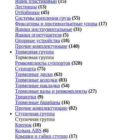
Ящик пластиковый
(15)
Лестницы
(13)
Отбойники
(45)
Системы крепления груза
(55)
Фиксаторы и противооткатные упоры
(17)
Ящики инструментальные
(31)
Ящики огнетушителя
(5)
Опорные устройства
(18)
Прочие комплектующие
(140)
Тормозная группа
Тормозная группа
Ремкомплекты суппортов
(328)
Суппорта
(75)
Тормозные диски
(63)
Тормозные колодки
(83)
Тормозные накладки
(54)
Тормозные валы и ремкомплекты
(27)
Трещотки
(9)
Тормозные барабаны
(16)
Прочие комплектующие
(82)
Ступичная группа
Ступичная группа
Крепеж
(18)
Кольца ABS
(6)
Крышки и гайки ступиц
(17)