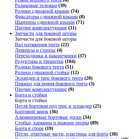
Роликовые тележки
(39)
Ролики сдвижной крыши
(74)
Фиксаторы сдвижной крыши
(8)
Шарниры сдвижной крыши
(71)
Прочие комплектующие
(31)
Запчасти для боковой шторы
Запчасти для боковой шторы
Вал натяжения тента
(22)
Люверсы и стропы
(4)
Переходники и наконечники
(37)
Редукторы и трещотки
(104)
Ролики бокового тента
(51)
Ролики сдвижной стойки
(12)
Эспандер и трос бокового тента
(20)
Пряжки для ремня бокового тента
(3)
Прочие комплектующие
(9)
Борта и стойки
Борта и стойки
Петля бортовая под трос и эспандер
(25)
Бортовой замок
(36)
Алюминиевые бортовые доски
(34)
Стойки, карманы и нижние опоры
(89)
Борта в сборе
(19)
Петли, ответные части, пластины для борта
(38)