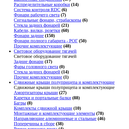
Распределительные коробки
(14)
Система контроля RDC
(6)
Фонари рабочего света
(7)
Сигнальные фонари, страбаскопы
(6)
Стекла задних фонарей
(21)
Кабели, вилки, розетки
(60)
Фонари задние
(150)
Фонари полного габарита - РОГ
(50)
Прочие комплектующие
(48)
Световое оборудование тягачей
Световое оборудование тягачей
Задние фонари
(17)
Фары головного света
(0)
Стекла задних фонарей
(14)
Прочие комплектующие
(1)
Сдвижные крыши полуприцепа и комплектующие
Сдвижные крыши полуприцепа и комплектующие
Амортизаторы крыши
(27)
Каретки и портальные балки
(88)
Багры
(8)
Комплекты сдвижной крыши
(10)
Монтажные и комплектующие элементы
(78)
Направляющие алюминиевые и стальные
(46)
Поперечины в сборе
(38)
Ремни верхнего тента
(4)