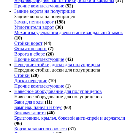
Верхняя, средняя часть стойки, вилки и карманы
(37)
Прочие комплектующие
(52)
Задние ворота на полуприцеп
Задние ворота на полуприцеп
Замки, петли ворот
(198)
Уплотнители ворот
(30)
Механизм удержания двери и антивандальный замок
(10)
Стойки ворот
(44)
Фиксатор ворот
(7)
Ворота в сборе
(26)
Прочие комплектующие
(42)
Передние стойки, доски для полуприцепа
Передние стойки, доски для полуприцепа
Стойки
(20)
Доски передние
(10)
Прочие комплектующие
(1)
Навесное оборудование для полуприцепов
Навесное оборудование для полуприцепов
Баки для воды
(11)
Бампера, панели и брус
(60)
Боковая защита
(46)
Брызговики, крылья, боковой анти-спрей и держатели
(96)
Корзина запасного колеса
(31)