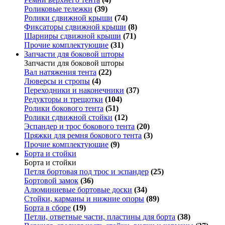
Роликовые тележки
(39)
Ролики сдвижной крыши
(74)
Фиксаторы сдвижной крыши
(8)
Шарниры сдвижной крыши
(71)
Прочие комплектующие
(31)
Запчасти для боковой шторы
Запчасти для боковой шторы
Вал натяжения тента
(22)
Люверсы и стропы
(4)
Переходники и наконечники
(37)
Редукторы и трещотки
(104)
Ролики бокового тента
(51)
Ролики сдвижной стойки
(12)
Эспандер и трос бокового тента
(20)
Пряжки для ремня бокового тента
(3)
Прочие комплектующие
(9)
Борта и стойки
Борта и стойки
Петля бортовая под трос и эспандер
(25)
Бортовой замок
(36)
Алюминиевые бортовые доски
(34)
Стойки, карманы и нижние опоры
(89)
Борта в сборе
(19)
Петли, ответные части, пластины для борта
(38)