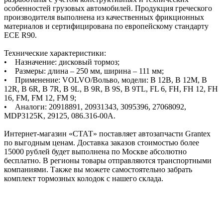
особенностей грузовых автомобилей. Продукция греческого
производителя выполнена из качественных фрикционных
материалов и сертифицирована по европейскому стандарту
ECE R90.
Технические характеристики:
• Назначение: дисковый тормоз;
• Размеры: длина – 250 мм, ширина – 111 мм;
• Применение: VOLVO/Вольво, модели: B 12B, B 12M, B
12R, B 6R, B 7R, B 9L, B 9R, B 9S, B 9TL, FL 6, FH, FH 12, FH
16, FM, FM 12, FM 9;
• Аналоги: 20918891, 20931343, 3095396, 27068092,
MDP3125K, 29125, 086.316-00A.
Интернет-магазин «СТАТ» поставляет автозапчасти Grantex
по выгодным ценам. Доставка заказов стоимостью более
15000 рублей будет выполнена по Москве абсолютно
бесплатно. В регионы товары отправляются транспортными
компаниями. Также вы можете самостоятельно забрать
комплект тормозных колодок с нашего склада.