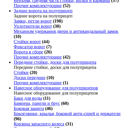
Верхняя, средняя часть стойки, вилки и карманы
(37)
Прочие комплектующие
(52)
Задние ворота на полуприцеп
Задние ворота на полуприцеп
Замки, петли ворот
(198)
Уплотнители ворот
(30)
Механизм удержания двери и антивандальный замок
(10)
Стойки ворот
(44)
Фиксатор ворот
(7)
Ворота в сборе
(26)
Прочие комплектующие
(42)
Передние стойки, доски для полуприцепа
Передние стойки, доски для полуприцепа
Стойки
(20)
Доски передние
(10)
Прочие комплектующие
(1)
Навесное оборудование для полуприцепов
Навесное оборудование для полуприцепов
Баки для воды
(11)
Бампера, панели и брус
(60)
Боковая защита
(46)
Брызговики, крылья, боковой анти-спрей и держатели
(96)
Корзина запасного колеса
(31)