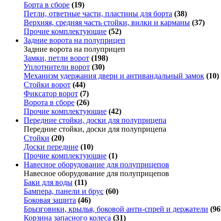
Борта в сборе
(19)
Петли, ответные части, пластины для борта
(38)
Верхняя, средняя часть стойки, вилки и карманы
(37)
Прочие комплектующие
(52)
Задние ворота на полуприцеп
Задние ворота на полуприцеп
Замки, петли ворот
(198)
Уплотнители ворот
(30)
Механизм удержания двери и антивандальный замок
(10)
Стойки ворот
(44)
Фиксатор ворот
(7)
Ворота в сборе
(26)
Прочие комплектующие
(42)
Передние стойки, доски для полуприцепа
Передние стойки, доски для полуприцепа
Стойки
(20)
Доски передние
(10)
Прочие комплектующие
(1)
Навесное оборудование для полуприцепов
Навесное оборудование для полуприцепов
Баки для воды
(11)
Бампера, панели и брус
(60)
Боковая защита
(46)
Брызговики, крылья, боковой анти-спрей и держатели
(96
Корзина запасного колеса
(31)