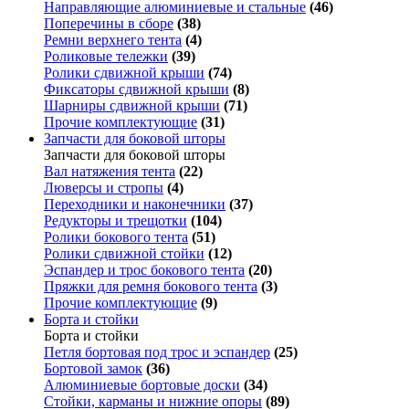
Направляющие алюминиевые и стальные
(46)
Поперечины в сборе
(38)
Ремни верхнего тента
(4)
Роликовые тележки
(39)
Ролики сдвижной крыши
(74)
Фиксаторы сдвижной крыши
(8)
Шарниры сдвижной крыши
(71)
Прочие комплектующие
(31)
Запчасти для боковой шторы
Запчасти для боковой шторы
Вал натяжения тента
(22)
Люверсы и стропы
(4)
Переходники и наконечники
(37)
Редукторы и трещотки
(104)
Ролики бокового тента
(51)
Ролики сдвижной стойки
(12)
Эспандер и трос бокового тента
(20)
Пряжки для ремня бокового тента
(3)
Прочие комплектующие
(9)
Борта и стойки
Борта и стойки
Петля бортовая под трос и эспандер
(25)
Бортовой замок
(36)
Алюминиевые бортовые доски
(34)
Стойки, карманы и нижние опоры
(89)