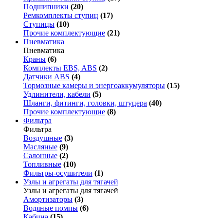
Подшипники
(20)
Ремкомплекты ступиц
(17)
Ступицы
(10)
Прочие комплектующие
(21)
Пневматика
Пневматика
Краны
(6)
Комплекты EBS, ABS
(2)
Датчики ABS
(4)
Тормозные камеры и энергоаккумуляторы
(15)
Удлинители, кабели
(5)
Шланги, фитинги, головки, штуцера
(40)
Прочие комплектующие
(8)
Фильтра
Фильтра
Воздушные
(3)
Масляные
(9)
Салонные
(2)
Топливные
(10)
Фильтры-осушители
(1)
Узлы и агрегаты для тягачей
Узлы и агрегаты для тягачей
Амортизаторы
(3)
Водяные помпы
(6)
Кабина
(15)