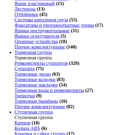
Ящик пластиковый
(15)
Лестницы
(13)
Отбойники
(45)
Системы крепления груза
(55)
Фиксаторы и противооткатные упоры
(17)
Ящики инструментальные
(31)
Ящики огнетушителя
(5)
Опорные устройства
(18)
Прочие комплектующие
(140)
Тормозная группа
Тормозная группа
Ремкомплекты суппортов
(328)
Суппорта
(75)
Тормозные диски
(63)
Тормозные колодки
(83)
Тормозные накладки
(54)
Тормозные валы и ремкомплекты
(27)
Трещотки
(9)
Тормозные барабаны
(16)
Прочие комплектующие
(82)
Ступичная группа
Ступичная группа
Крепеж
(18)
Кольца ABS
(6)
Крышки и гайки ступиц
(17)