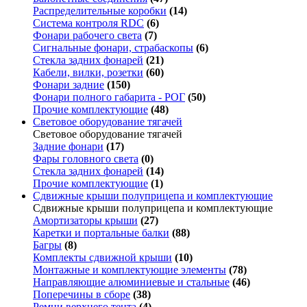
Распределительные коробки
(14)
Система контроля RDC
(6)
Фонари рабочего света
(7)
Сигнальные фонари, страбаскопы
(6)
Стекла задних фонарей
(21)
Кабели, вилки, розетки
(60)
Фонари задние
(150)
Фонари полного габарита - РОГ
(50)
Прочие комплектующие
(48)
Световое оборудование тягачей
Световое оборудование тягачей
Задние фонари
(17)
Фары головного света
(0)
Стекла задних фонарей
(14)
Прочие комплектующие
(1)
Сдвижные крыши полуприцепа и комплектующие
Сдвижные крыши полуприцепа и комплектующие
Амортизаторы крыши
(27)
Каретки и портальные балки
(88)
Багры
(8)
Комплекты сдвижной крыши
(10)
Монтажные и комплектующие элементы
(78)
Направляющие алюминиевые и стальные
(46)
Поперечины в сборе
(38)
Ремни верхнего тента
(4)