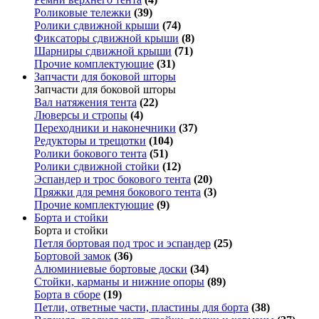
Роликовые тележки
(39)
Ролики сдвижной крыши
(74)
Фиксаторы сдвижной крыши
(8)
Шарниры сдвижной крыши
(71)
Прочие комплектующие
(31)
Запчасти для боковой шторы
Запчасти для боковой шторы
Вал натяжения тента
(22)
Люверсы и стропы
(4)
Переходники и наконечники
(37)
Редукторы и трещотки
(104)
Ролики бокового тента
(51)
Ролики сдвижной стойки
(12)
Эспандер и трос бокового тента
(20)
Пряжки для ремня бокового тента
(3)
Прочие комплектующие
(9)
Борта и стойки
Борта и стойки
Петля бортовая под трос и эспандер
(25)
Бортовой замок
(36)
Алюминиевые бортовые доски
(34)
Стойки, карманы и нижние опоры
(89)
Борта в сборе
(19)
Петли, ответные части, пластины для борта
(38)