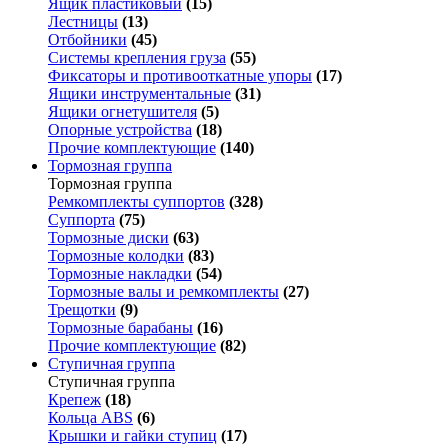
Ящик пластиковый
(15)
Лестницы
(13)
Отбойники
(45)
Системы крепления груза
(55)
Фиксаторы и противооткатные упоры
(17)
Ящики инструментальные
(31)
Ящики огнетушителя
(5)
Опорные устройства
(18)
Прочие комплектующие
(140)
Тормозная группа
Тормозная группа
Ремкомплекты суппортов
(328)
Суппорта
(75)
Тормозные диски
(63)
Тормозные колодки
(83)
Тормозные накладки
(54)
Тормозные валы и ремкомплекты
(27)
Трещотки
(9)
Тормозные барабаны
(16)
Прочие комплектующие
(82)
Ступичная группа
Ступичная группа
Крепеж
(18)
Кольца ABS
(6)
Крышки и гайки ступиц
(17)