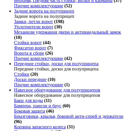
Верхняя, средняя часть стойки, вилки и карманы
(37)
Прочие комплектующие
(52)
Задние ворота на полуприцеп
Задние ворота на полуприцеп
Замки, петли ворот
(198)
Уплотнители ворот
(30)
Механизм удержания двери и антивандальный замок
(10)
Стойки ворот
(44)
Фиксатор ворот
(7)
Ворота в сборе
(26)
Прочие комплектующие
(42)
Передние стойки, доски для полуприцепа
Передние стойки, доски для полуприцепа
Стойки
(20)
Доски передние
(10)
Прочие комплектующие
(1)
Навесное оборудование для полуприцепов
Навесное оборудование для полуприцепов
Баки для воды
(11)
Бампера, панели и брус
(60)
Боковая защита
(46)
Брызговики, крылья, боковой анти-спрей и держатели
(96)
Корзина запасного колеса
(31)