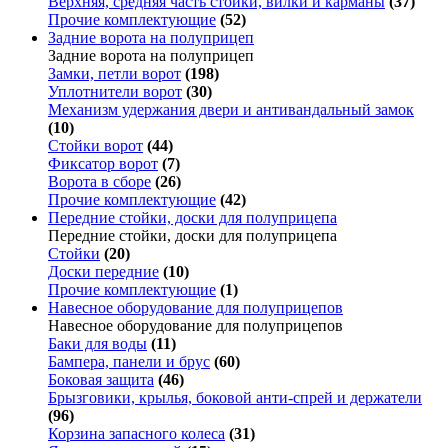
Верхняя, средняя часть стойки, вилки и карманы
(37)
Прочие комплектующие
(52)
Задние ворота на полуприцеп
Задние ворота на полуприцеп
Замки, петли ворот
(198)
Уплотнители ворот
(30)
Механизм удержания двери и антивандальный замок
(10)
Стойки ворот
(44)
Фиксатор ворот
(7)
Ворота в сборе
(26)
Прочие комплектующие
(42)
Передние стойки, доски для полуприцепа
Передние стойки, доски для полуприцепа
Стойки
(20)
Доски передние
(10)
Прочие комплектующие
(1)
Навесное оборудование для полуприцепов
Навесное оборудование для полуприцепов
Баки для воды
(11)
Бампера, панели и брус
(60)
Боковая защита
(46)
Брызговики, крылья, боковой анти-спрей и держатели
(96)
Корзина запасного колеса
(31)