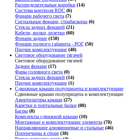
Распределительные коробки
(14)
Система контроля RDC
(6)
Фонари рабочего света
(7)
Сигнальные фонари, страбаскопы
(6)
Стекла задних фонарей
(21)
Кабели, вилки, розетки
(60)
Фонари задние
(150)
Фонари полного габарита - РОГ
(50)
Прочие комплектующие
(48)
Световое оборудование тягачей
Световое оборудование тягачей
Задние фонари
(17)
Фары головного света
(0)
Стекла задних фонарей
(14)
Прочие комплектующие
(1)
Сдвижные крыши полуприцепа и комплектующие
Сдвижные крыши полуприцепа и комплектующие
Амортизаторы крыши
(27)
Каретки и портальные балки
(88)
Багры
(8)
Комплекты сдвижной крыши
(10)
Монтажные и комплектующие элементы
(78)
Направляющие алюминиевые и стальные
(46)
Поперечины в сборе
(38)
Ремни верхнего тента
(4)