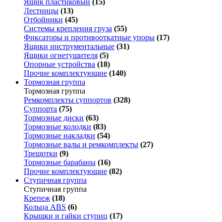
Ящик пластиковый
(15)
Лестницы
(13)
Отбойники
(45)
Системы крепления груза
(55)
Фиксаторы и противооткатные упоры
(17)
Ящики инструментальные
(31)
Ящики огнетушителя
(5)
Опорные устройства
(18)
Прочие комплектующие
(140)
Тормозная группа
Тормозная группа
Ремкомплекты суппортов
(328)
Суппорта
(75)
Тормозные диски
(63)
Тормозные колодки
(83)
Тормозные накладки
(54)
Тормозные валы и ремкомплекты
(27)
Трещотки
(9)
Тормозные барабаны
(16)
Прочие комплектующие
(82)
Ступичная группа
Ступичная группа
Крепеж
(18)
Кольца ABS
(6)
Крышки и гайки ступиц
(17)