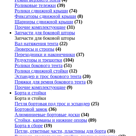
Роликовые тележки
(39)
Ролики сдвижной крыши
(74)
Фиксаторы сдвижной крыши
(8)
Шарниры сдвижной крыши
(71)
Прочие комплектующие
(31)
Запчасти для боковой шторы
Запчасти для боковой шторы
Вал натяжения тента
(22)
Люверсы и стропы
(4)
Переходники и наконечники
(37)
Редукторы и трещотки
(104)
Ролики бокового тента
(51)
Ролики сдвижной стойки
(12)
Эспандер и трос бокового тента
(20)
Пряжки для ремня бокового тента
(3)
Прочие комплектующие
(9)
Борта и стойки
Борта и стойки
Петля бортовая под трос и эспандер
(25)
Бортовой замок
(36)
Алюминиевые бортовые доски
(34)
Стойки, карманы и нижние опоры
(89)
Борта в сборе
(19)
Петли, ответные части, пластины для борта
(38)