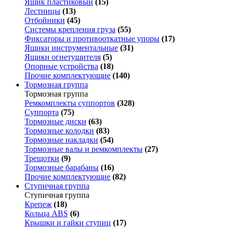
Ящик пластиковый
(15)
Лестницы
(13)
Отбойники
(45)
Системы крепления груза
(55)
Фиксаторы и противооткатные упоры
(17)
Ящики инструментальные
(31)
Ящики огнетушителя
(5)
Опорные устройства
(18)
Прочие комплектующие
(140)
Тормозная группа
Тормозная группа
Ремкомплекты суппортов
(328)
Суппорта
(75)
Тормозные диски
(63)
Тормозные колодки
(83)
Тормозные накладки
(54)
Тормозные валы и ремкомплекты
(27)
Трещотки
(9)
Тормозные барабаны
(16)
Прочие комплектующие
(82)
Ступичная группа
Ступичная группа
Крепеж
(18)
Кольца ABS
(6)
Крышки и гайки ступиц
(17)