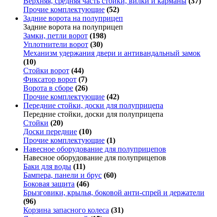
Верхняя, средняя часть стойки, вилки и карманы
(37)
Прочие комплектующие
(52)
Задние ворота на полуприцеп
Задние ворота на полуприцеп
Замки, петли ворот
(198)
Уплотнители ворот
(30)
Механизм удержания двери и антивандальный замок
(10)
Стойки ворот
(44)
Фиксатор ворот
(7)
Ворота в сборе
(26)
Прочие комплектующие
(42)
Передние стойки, доски для полуприцепа
Передние стойки, доски для полуприцепа
Стойки
(20)
Доски передние
(10)
Прочие комплектующие
(1)
Навесное оборудование для полуприцепов
Навесное оборудование для полуприцепов
Баки для воды
(11)
Бампера, панели и брус
(60)
Боковая защита
(46)
Брызговики, крылья, боковой анти-спрей и держатели
(96)
Корзина запасного колеса
(31)