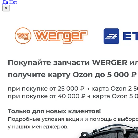
Да
Нет
×