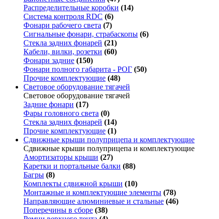
Распределительные коробки
(14)
Система контроля RDC
(6)
Фонари рабочего света
(7)
Сигнальные фонари, страбаскопы
(6)
Стекла задних фонарей
(21)
Кабели, вилки, розетки
(60)
Фонари задние
(150)
Фонари полного габарита - РОГ
(50)
Прочие комплектующие
(48)
Световое оборудование тягачей
Световое оборудование тягачей
Задние фонари
(17)
Фары головного света
(0)
Стекла задних фонарей
(14)
Прочие комплектующие
(1)
Сдвижные крыши полуприцепа и комплектующие
Сдвижные крыши полуприцепа и комплектующие
Амортизаторы крыши
(27)
Каретки и портальные балки
(88)
Багры
(8)
Комплекты сдвижной крыши
(10)
Монтажные и комплектующие элементы
(78)
Направляющие алюминиевые и стальные
(46)
Поперечины в сборе
(38)
Ремни верхнего тента
(4)