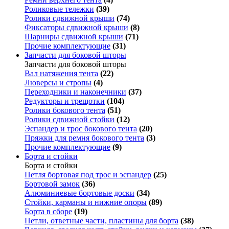
Роликовые тележки
(39)
Ролики сдвижной крыши
(74)
Фиксаторы сдвижной крыши
(8)
Шарниры сдвижной крыши
(71)
Прочие комплектующие
(31)
Запчасти для боковой шторы
Запчасти для боковой шторы
Вал натяжения тента
(22)
Люверсы и стропы
(4)
Переходники и наконечники
(37)
Редукторы и трещотки
(104)
Ролики бокового тента
(51)
Ролики сдвижной стойки
(12)
Эспандер и трос бокового тента
(20)
Пряжки для ремня бокового тента
(3)
Прочие комплектующие
(9)
Борта и стойки
Борта и стойки
Петля бортовая под трос и эспандер
(25)
Бортовой замок
(36)
Алюминиевые бортовые доски
(34)
Стойки, карманы и нижние опоры
(89)
Борта в сборе
(19)
Петли, ответные части, пластины для борта
(38)