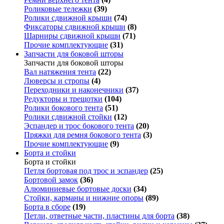
Роликовые тележки
(39)
Ролики сдвижной крыши
(74)
Фиксаторы сдвижной крыши
(8)
Шарниры сдвижной крыши
(71)
Прочие комплектующие
(31)
Запчасти для боковой шторы
Запчасти для боковой шторы
Вал натяжения тента
(22)
Люверсы и стропы
(4)
Переходники и наконечники
(37)
Редукторы и трещотки
(104)
Ролики бокового тента
(51)
Ролики сдвижной стойки
(12)
Эспандер и трос бокового тента
(20)
Пряжки для ремня бокового тента
(3)
Прочие комплектующие
(9)
Борта и стойки
Борта и стойки
Петля бортовая под трос и эспандер
(25)
Бортовой замок
(36)
Алюминиевые бортовые доски
(34)
Стойки, карманы и нижние опоры
(89)
Борта в сборе
(19)
Петли, ответные части, пластины для борта
(38)