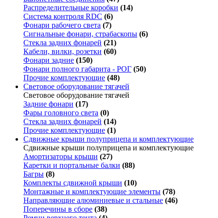
Распределительные коробки
(14)
Система контроля RDC
(6)
Фонари рабочего света
(7)
Сигнальные фонари, страбаскопы
(6)
Стекла задних фонарей
(21)
Кабели, вилки, розетки
(60)
Фонари задние
(150)
Фонари полного габарита - РОГ
(50)
Прочие комплектующие
(48)
Световое оборудование тягачей
Световое оборудование тягачей
Задние фонари
(17)
Фары головного света
(0)
Стекла задних фонарей
(14)
Прочие комплектующие
(1)
Сдвижные крыши полуприцепа и комплектующие
Сдвижные крыши полуприцепа и комплектующие
Амортизаторы крыши
(27)
Каретки и портальные балки
(88)
Багры
(8)
Комплекты сдвижной крыши
(10)
Монтажные и комплектующие элементы
(78)
Направляющие алюминиевые и стальные
(46)
Поперечины в сборе
(38)
Ремни верхнего тента
(4)