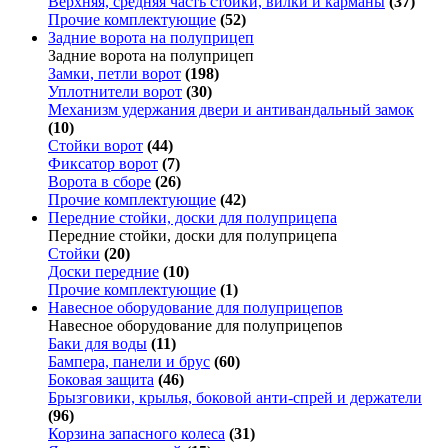
Верхняя, средняя часть стойки, вилки и карманы
(37)
Прочие комплектующие
(52)
Задние ворота на полуприцеп
Задние ворота на полуприцеп
Замки, петли ворот
(198)
Уплотнители ворот
(30)
Механизм удержания двери и антивандальный замок
(10)
Стойки ворот
(44)
Фиксатор ворот
(7)
Ворота в сборе
(26)
Прочие комплектующие
(42)
Передние стойки, доски для полуприцепа
Передние стойки, доски для полуприцепа
Стойки
(20)
Доски передние
(10)
Прочие комплектующие
(1)
Навесное оборудование для полуприцепов
Навесное оборудование для полуприцепов
Баки для воды
(11)
Бампера, панели и брус
(60)
Боковая защита
(46)
Брызговики, крылья, боковой анти-спрей и держатели
(96)
Корзина запасного колеса
(31)