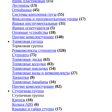
Ящик пластиковый
(15)
Лестницы
(13)
Отбойники
(45)
Системы крепления груза
(55)
Фиксаторы и противооткатные упоры
(17)
Ящики инструментальные
(31)
Ящики огнетушителя
(5)
Опорные устройства
(18)
Прочие комплектующие
(140)
Тормозная группа
Тормозная группа
Ремкомплекты суппортов
(328)
Суппорта
(75)
Тормозные диски
(63)
Тормозные колодки
(83)
Тормозные накладки
(54)
Тормозные валы и ремкомплекты
(27)
Трещотки
(9)
Тормозные барабаны
(16)
Прочие комплектующие
(82)
Ступичная группа
Ступичная группа
Крепеж
(18)
Кольца ABS
(6)
Крышки и гайки ступиц
(17)