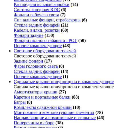
Распределительные коробки
(14)
Система контроля RDC
(6)
Фонари рабочего света
(7)
Сигнальные фонари, страбаскопы
(6)
Стекла задних фонарей
(21)
Кабели, вилки, розетки
(60)
Фонари задние
(150)
Фонари полного габарита - РОГ
(50)
Прочие комплектующие
(48)
Световое оборудование тягачей
Световое оборудование тягачей
Задние фонари
(17)
Фары головного света
(0)
Стекла задних фонарей
(14)
Прочие комплектующие
(1)
Сдвижные крыши полуприцепа и комплектующие
Сдвижные крыши полуприцепа и комплектующие
Амортизаторы крыши
(27)
Каретки и портальные балки
(88)
Багры
(8)
Комплекты сдвижной крыши
(10)
Монтажные и комплектующие элементы
(78)
Направляющие алюминиевые и стальные
(46)
Поперечины в сборе
(38)
Ремни верхнего тента
(4)