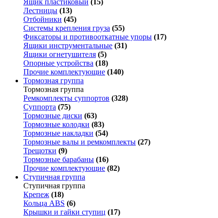
Ящик пластиковый
(15)
Лестницы
(13)
Отбойники
(45)
Системы крепления груза
(55)
Фиксаторы и противооткатные упоры
(17)
Ящики инструментальные
(31)
Ящики огнетушителя
(5)
Опорные устройства
(18)
Прочие комплектующие
(140)
Тормозная группа
Тормозная группа
Ремкомплекты суппортов
(328)
Суппорта
(75)
Тормозные диски
(63)
Тормозные колодки
(83)
Тормозные накладки
(54)
Тормозные валы и ремкомплекты
(27)
Трещотки
(9)
Тормозные барабаны
(16)
Прочие комплектующие
(82)
Ступичная группа
Ступичная группа
Крепеж
(18)
Кольца ABS
(6)
Крышки и гайки ступиц
(17)