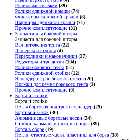
Роликовые тележки
(39)
Ролики сдвижной крыши
(74)
Фиксаторы сдвижной крыши
(8)
Шарниры сдвижной крыши
(71)
Прочие комплектующие
(31)
Запчасти для боковой шторы
Запчасти для боковой шторы
Вал натяжения тента
(22)
Люверсы и стропы
(4)
Переходники и наконечники
(37)
Редукторы и трещотки
(104)
Ролики бокового тента
(51)
Ролики сдвижной стойки
(12)
Эспандер и трос бокового тента
(20)
Пряжки для ремня бокового тента
(3)
Прочие комплектующие
(9)
Борта и стойки
Борта и стойки
Петля бортовая под трос и эспандер
(25)
Бортовой замок
(36)
Алюминиевые бортовые доски
(34)
Стойки, карманы и нижние опоры
(89)
Борта в сборе
(19)
Петли, ответные части, пластины для борта
(38)