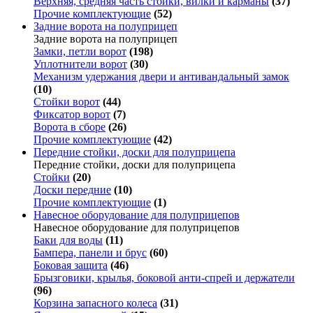
Верхняя, средняя часть стойки, вилки и карманы
(37)
Прочие комплектующие
(52)
Задние ворота на полуприцеп
Задние ворота на полуприцеп
Замки, петли ворот
(198)
Уплотнители ворот
(30)
Механизм удержания двери и антивандальный замок
(10)
Стойки ворот
(44)
Фиксатор ворот
(7)
Ворота в сборе
(26)
Прочие комплектующие
(42)
Передние стойки, доски для полуприцепа
Передние стойки, доски для полуприцепа
Стойки
(20)
Доски передние
(10)
Прочие комплектующие
(1)
Навесное оборудование для полуприцепов
Навесное оборудование для полуприцепов
Баки для воды
(11)
Бампера, панели и брус
(60)
Боковая защита
(46)
Брызговики, крылья, боковой анти-спрей и держатели
(96)
Корзина запасного колеса
(31)