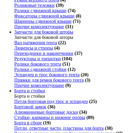
Роликовые тележки
(39)
Ролики сдвижной крыши
(74)
Фиксаторы сдвижной крыши
(8)
Шарниры сдвижной крыши
(71)
Прочие комплектующие
(31)
Запчасти для боковой шторы
Запчасти для боковой шторы
Вал натяжения тента
(22)
Люверсы и стропы
(4)
Переходники и наконечники
(37)
Редукторы и трещотки
(104)
Ролики бокового тента
(51)
Ролики сдвижной стойки
(12)
Эспандер и трос бокового тента
(20)
Пряжки для ремня бокового тента
(3)
Прочие комплектующие
(9)
Борта и стойки
Борта и стойки
Петля бортовая под трос и эспандер
(25)
Бортовой замок
(36)
Алюминиевые бортовые доски
(34)
Стойки, карманы и нижние опоры
(89)
Борта в сборе
(19)
Петли, ответные части, пластины для борта
(38)