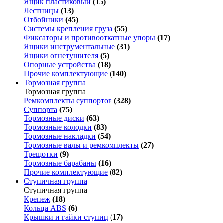
Ящик пластиковый
(15)
Лестницы
(13)
Отбойники
(45)
Системы крепления груза
(55)
Фиксаторы и противооткатные упоры
(17)
Ящики инструментальные
(31)
Ящики огнетушителя
(5)
Опорные устройства
(18)
Прочие комплектующие
(140)
Тормозная группа
Тормозная группа
Ремкомплекты суппортов
(328)
Суппорта
(75)
Тормозные диски
(63)
Тормозные колодки
(83)
Тормозные накладки
(54)
Тормозные валы и ремкомплекты
(27)
Трещотки
(9)
Тормозные барабаны
(16)
Прочие комплектующие
(82)
Ступичная группа
Ступичная группа
Крепеж
(18)
Кольца ABS
(6)
Крышки и гайки ступиц
(17)