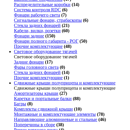
Распределительные коробки
(14)
Система контроля RDC
(6)
Фонари рабочего света
(7)
Сигнальные фонари, страбаскопы
(6)
Стекла задних фонарей
(21)
Кабели, вилки, розетки
(60)
Фонари задние
(150)
Фонари полного габарита - РОГ
(50)
Прочие комплектующие
(48)
Световое оборудование тягачей
Световое оборудование тягачей
Задние фонари
(17)
Фары головного света
(0)
Стекла задних фонарей
(14)
Прочие комплектующие
(1)
Сдвижные крыши полуприцепа и комплектующие
Сдвижные крыши полуприцепа и комплектующие
Амортизаторы крыши
(27)
Каретки и портальные балки
(88)
Багры
(8)
Комплекты сдвижной крыши
(10)
Монтажные и комплектующие элементы
(78)
Направляющие алюминиевые и стальные
(46)
Поперечины в сборе
(38)
Ремни верхнего тента
(4)