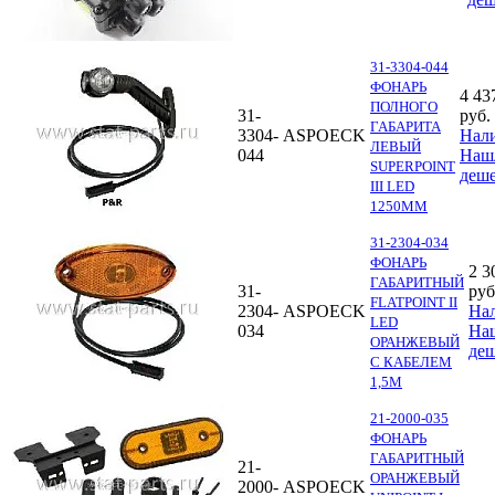
31-3304-044
ФОНАРЬ
4 43
ПОЛНОГО
31-
руб.
ГАБАРИТА
3304-
ASPOECK
Нал
ЛЕВЫЙ
044
Наш
SUPERPOINT
деше
III LED
1250ММ
31-2304-034
ФОНАРЬ
2 3
ГАБАРИТНЫЙ
31-
руб
FLATPOINT II
2304-
ASPOECK
На
LED
034
На
ОРАНЖЕВЫЙ
деш
С КАБЕЛЕМ
1,5М
21-2000-035
ФОНАРЬ
ГАБАРИТНЫЙ
21-
ОРАНЖЕВЫЙ
2000-
ASPOECK