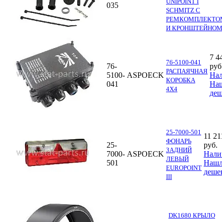
UNIPOINT I
035
SCHMITZ С
РЕМКОМПЛЕКТО
И КРОНШТЕЙНО
7 4
76-5100-041
76-
руб
РАСПАЯЧНАЯ
5100-
ASPOECK
На
КОРОБКА
041
На
4X4
деш
25-7000-501
11 21
ФОНАРЬ
25-
руб.
ЗАДНИЙ
7000-
ASPOECK
Нали
ЛЕВЫЙ
501
Наш
EUROPOINT
деше
III
DK1680 КРЫЛО