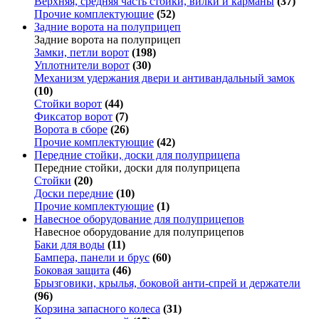
Верхняя, средняя часть стойки, вилки и карманы
(37)
Прочие комплектующие
(52)
Задние ворота на полуприцеп
Задние ворота на полуприцеп
Замки, петли ворот
(198)
Уплотнители ворот
(30)
Механизм удержания двери и антивандальный замок
(10)
Стойки ворот
(44)
Фиксатор ворот
(7)
Ворота в сборе
(26)
Прочие комплектующие
(42)
Передние стойки, доски для полуприцепа
Передние стойки, доски для полуприцепа
Стойки
(20)
Доски передние
(10)
Прочие комплектующие
(1)
Навесное оборудование для полуприцепов
Навесное оборудование для полуприцепов
Баки для воды
(11)
Бампера, панели и брус
(60)
Боковая защита
(46)
Брызговики, крылья, боковой анти-спрей и держатели
(96)
Корзина запасного колеса
(31)