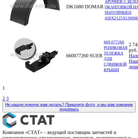
АРОЧНОЕ С БЕЛ
DK1680
DOMAR
ОКАНТОВКОЙ Н
ПОЛУПРИЦЕП
430Х2125Х1300
660.077260
2 74
РОЛИКОВАЯ
руб.
ТЕЛЕЖКА
660077260
SUER
Нал
ДЛЯ
Наш
СДВИЖНОЙ
деш
КРЫШИ
1
2
3
Не нашли нужную вам деталь? Пришлите фото, и мы вам поможем
подобрать
Компания «СТАТ» – ведущий поставщик запчастей и
комплектующих для грузовиков, прицепов, полуприцепов и