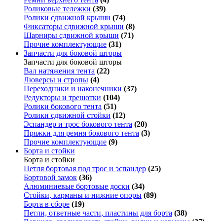
Роликовые тележки
(39)
Ролики сдвижной крыши
(74)
Фиксаторы сдвижной крыши
(8)
Шарниры сдвижной крыши
(71)
Прочие комплектующие
(31)
Запчасти для боковой шторы
Запчасти для боковой шторы
Вал натяжения тента
(22)
Люверсы и стропы
(4)
Переходники и наконечники
(37)
Редукторы и трещотки
(104)
Ролики бокового тента
(51)
Ролики сдвижной стойки
(12)
Эспандер и трос бокового тента
(20)
Пряжки для ремня бокового тента
(3)
Прочие комплектующие
(9)
Борта и стойки
Борта и стойки
Петля бортовая под трос и эспандер
(25)
Бортовой замок
(36)
Алюминиевые бортовые доски
(34)
Стойки, карманы и нижние опоры
(89)
Борта в сборе
(19)
Петли, ответные части, пластины для борта
(38)