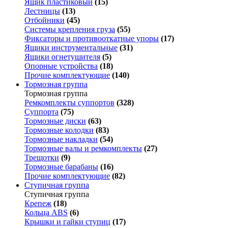
Ящик пластиковый
(15)
Лестницы
(13)
Отбойники
(45)
Системы крепления груза
(55)
Фиксаторы и противооткатные упоры
(17)
Ящики инструментальные
(31)
Ящики огнетушителя
(5)
Опорные устройства
(18)
Прочие комплектующие
(140)
Тормозная группа
Тормозная группа
Ремкомплекты суппортов
(328)
Суппорта
(75)
Тормозные диски
(63)
Тормозные колодки
(83)
Тормозные накладки
(54)
Тормозные валы и ремкомплекты
(27)
Трещотки
(9)
Тормозные барабаны
(16)
Прочие комплектующие
(82)
Ступичная группа
Ступичная группа
Крепеж
(18)
Кольца ABS
(6)
Крышки и гайки ступиц
(17)