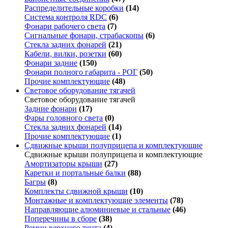
Распределительные коробки
(14)
Система контроля RDC
(6)
Фонари рабочего света
(7)
Сигнальные фонари, страбаскопы
(6)
Стекла задних фонарей
(21)
Кабели, вилки, розетки
(60)
Фонари задние
(150)
Фонари полного габарита - РОГ
(50)
Прочие комплектующие
(48)
Световое оборудование тягачей
Световое оборудование тягачей
Задние фонари
(17)
Фары головного света
(0)
Стекла задних фонарей
(14)
Прочие комплектующие
(1)
Сдвижные крыши полуприцепа и комплектующие
Сдвижные крыши полуприцепа и комплектующие
Амортизаторы крыши
(27)
Каретки и портальные балки
(88)
Багры
(8)
Комплекты сдвижной крыши
(10)
Монтажные и комплектующие элементы
(78)
Направляющие алюминиевые и стальные
(46)
Поперечины в сборе
(38)
Ремни верхнего тента
(4)