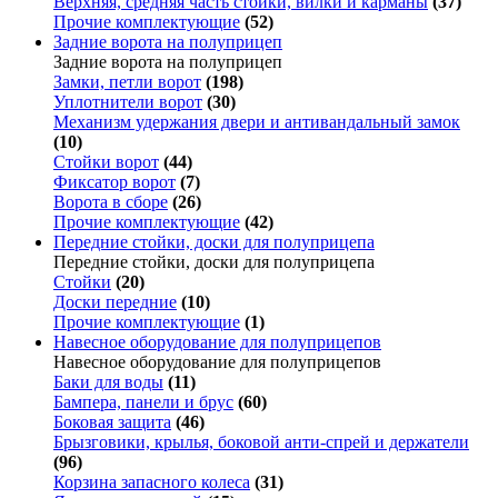
Верхняя, средняя часть стойки, вилки и карманы
(37)
Прочие комплектующие
(52)
Задние ворота на полуприцеп
Задние ворота на полуприцеп
Замки, петли ворот
(198)
Уплотнители ворот
(30)
Механизм удержания двери и антивандальный замок
(10)
Стойки ворот
(44)
Фиксатор ворот
(7)
Ворота в сборе
(26)
Прочие комплектующие
(42)
Передние стойки, доски для полуприцепа
Передние стойки, доски для полуприцепа
Стойки
(20)
Доски передние
(10)
Прочие комплектующие
(1)
Навесное оборудование для полуприцепов
Навесное оборудование для полуприцепов
Баки для воды
(11)
Бампера, панели и брус
(60)
Боковая защита
(46)
Брызговики, крылья, боковой анти-спрей и держатели
(96)
Корзина запасного колеса
(31)