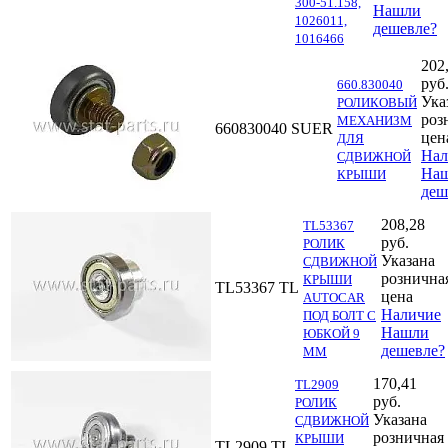
300-51.158,
Нашли
1026011,
дешевле?
1016466
202
руб
660.830040
Ука
РОЛИКОВЫЙ
роз
МЕХАНИЗМ
660830040
SUER
цен
ДЛЯ
Нал
СДВИЖНОЙ
На
КРЫШИ
деш
208,28
TL53367
руб.
РОЛИК
Указана
СДВИЖНОЙ
рознична
КРЫШИ
TL53367
TL
цена
AUTOCAR
Наличие
ПОД БОЛТ С
Нашли
ЮБКОЙ 9
дешевле?
ММ
170,41
TL2909
руб.
РОЛИК
Указана
СДВИЖНОЙ
розничная
КРЫШИ
TL2909
TL