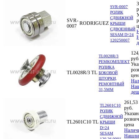
3
SVR-0007
р
РОЛИК
У
СДВИЖНОЙ
SVR-
р
RODRIGUEZ
КРЫШИ
0007
ц
СДВОЕННЫЙ
SESAM D=24
120250007
д
124
TL0028R/3
руб
РЕМКОМПЛЕКТ
Ука
РОЛИКА
роз
TL0028R/3
TL
БОКОВОЙ
цен
ШТОРКИ,
Нал
РЕМОНТНЫЙ
На
31,5ММ
деш
261,53
TL2601C10
руб.
РОЛИК
Указан
СДВИЖНОЙ
рознич
TL2601C10
TL
КРЫШИ
цена
D=24
Налич
SESAM
Нашли
120.26.0001