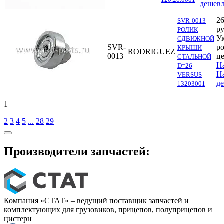
дешевл
26
SVR-0013
ру
РОЛИК
У
СДВИЖНОЙ
SVR-
р
КРЫШИ
RODRIGUEZ
0013
ц
СТАЛЬНОЙ
Н
D=26
Н
VERSUS
д
13203001
1
2
3
4
5
...
28
29
Производители запчастей:
Компания «СТАТ» – ведущий поставщик запчастей и
комплектующих для грузовиков, прицепов, полуприцепов и
цистерн