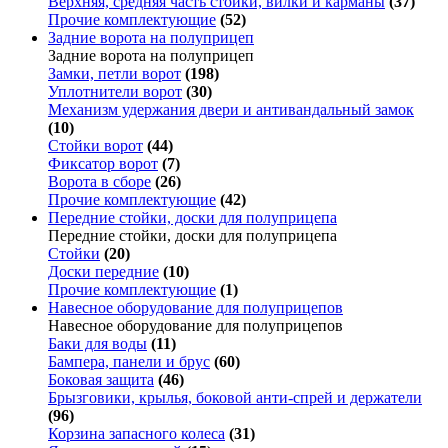
Верхняя, средняя часть стойки, вилки и карманы
(37)
Прочие комплектующие
(52)
Задние ворота на полуприцеп
Задние ворота на полуприцеп
Замки, петли ворот
(198)
Уплотнители ворот
(30)
Механизм удержания двери и антивандальный замок
(10)
Стойки ворот
(44)
Фиксатор ворот
(7)
Ворота в сборе
(26)
Прочие комплектующие
(42)
Передние стойки, доски для полуприцепа
Передние стойки, доски для полуприцепа
Стойки
(20)
Доски передние
(10)
Прочие комплектующие
(1)
Навесное оборудование для полуприцепов
Навесное оборудование для полуприцепов
Баки для воды
(11)
Бампера, панели и брус
(60)
Боковая защита
(46)
Брызговики, крылья, боковой анти-спрей и держатели
(96)
Корзина запасного колеса
(31)