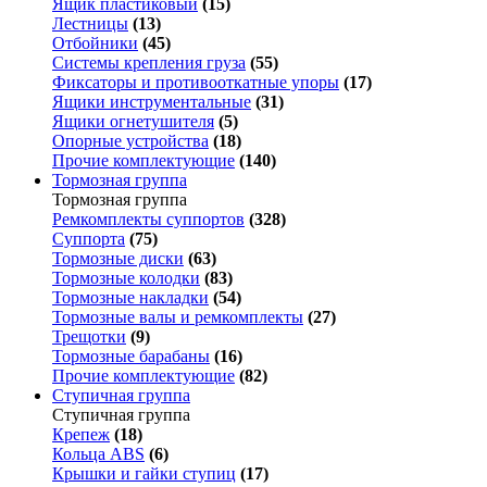
Ящик пластиковый
(15)
Лестницы
(13)
Отбойники
(45)
Системы крепления груза
(55)
Фиксаторы и противооткатные упоры
(17)
Ящики инструментальные
(31)
Ящики огнетушителя
(5)
Опорные устройства
(18)
Прочие комплектующие
(140)
Тормозная группа
Тормозная группа
Ремкомплекты суппортов
(328)
Суппорта
(75)
Тормозные диски
(63)
Тормозные колодки
(83)
Тормозные накладки
(54)
Тормозные валы и ремкомплекты
(27)
Трещотки
(9)
Тормозные барабаны
(16)
Прочие комплектующие
(82)
Ступичная группа
Ступичная группа
Крепеж
(18)
Кольца ABS
(6)
Крышки и гайки ступиц
(17)