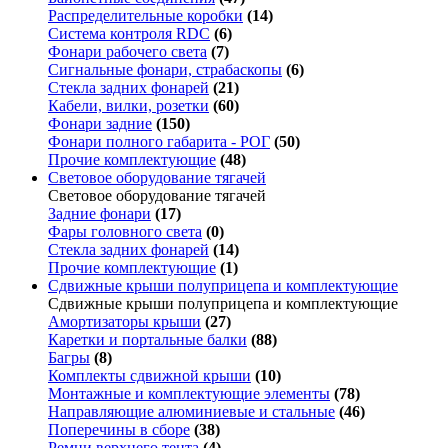
Распределительные коробки
(14)
Система контроля RDC
(6)
Фонари рабочего света
(7)
Сигнальные фонари, страбаскопы
(6)
Стекла задних фонарей
(21)
Кабели, вилки, розетки
(60)
Фонари задние
(150)
Фонари полного габарита - РОГ
(50)
Прочие комплектующие
(48)
Световое оборудование тягачей
Световое оборудование тягачей
Задние фонари
(17)
Фары головного света
(0)
Стекла задних фонарей
(14)
Прочие комплектующие
(1)
Сдвижные крыши полуприцепа и комплектующие
Сдвижные крыши полуприцепа и комплектующие
Амортизаторы крыши
(27)
Каретки и портальные балки
(88)
Багры
(8)
Комплекты сдвижной крыши
(10)
Монтажные и комплектующие элементы
(78)
Направляющие алюминиевые и стальные
(46)
Поперечины в сборе
(38)
Ремни верхнего тента
(4)