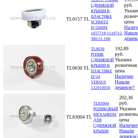
руб.
СДВИЖНОЙ
Указа
КРЫШИ В
розни
ПЛАСТИКЕ
TL0157
TL
цена
SCHMITZ
Налич
D=26MM
Нашл
1057718,1110712,
дешев
300-51.168
192,89
TL0030
руб.
РОЛИК
Указана
СДВИЖНОЙ
розничная
КРЫШИ В
TL0030
TL
цена
ПЛАСТИКЕ
Наличие
D=24
Нашли
VERSUS
дешевле?
132010050
202,36
руб.
TL83004
Указана
РОЛИКОВЫЙ
розничн
МЕХАНИЗМ
TL83004
TL
цена
ДЛЯ
Наличие
СДВИЖНОЙ
Нашли
КРЫШИ
дешевле