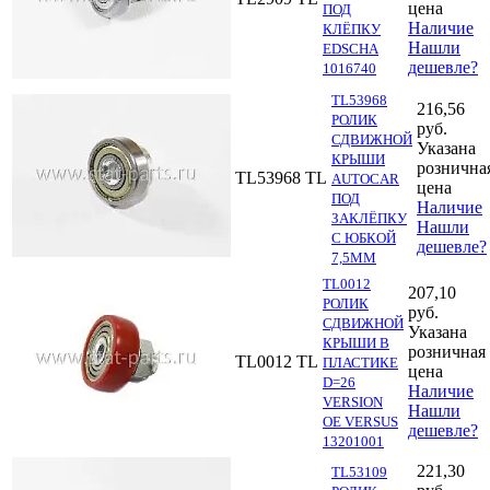
цена
ПОД
Наличие
КЛЁПКУ
Нашли
EDSCHA
дешевле?
1016740
TL53968
216,56
РОЛИК
руб.
СДВИЖНОЙ
Указана
КРЫШИ
рознична
TL53968
TL
AUTOCAR
цена
ПОД
Наличие
ЗАКЛЁПКУ
Нашли
С ЮБКОЙ
дешевле?
7,5ММ
TL0012
207,10
РОЛИК
руб.
СДВИЖНОЙ
Указана
КРЫШИ В
розничная
TL0012
TL
ПЛАСТИКЕ
цена
D=26
Наличие
VERSION
Нашли
OE VERSUS
дешевле?
13201001
221,30
TL53109