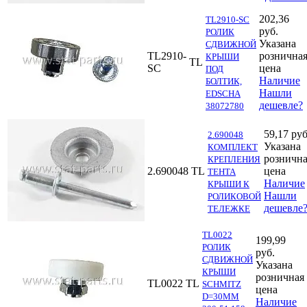
202,36
TL2910-SC
руб.
РОЛИК
Указана
СДВИЖНОЙ
TL2910-
рознична
КРЫШИ
TL
SC
цена
ПОД
Наличие
БОЛТИК,
Нашли
EDSCHA
дешевле?
38072780
59,17 руб
2.690048
Указана
КОМПЛЕКТ
розничн
КРЕПЛЕНИЯ
2.690048
TL
цена
ТЕНТА
Наличие
КРЫШИ К
Нашли
РОЛИКОВОЙ
дешевле
ТЕЛЕЖКЕ
TL0022
199,99
РОЛИК
руб.
СДВИЖНОЙ
Указана
КРЫШИ
розничная
TL0022
TL
SCHMITZ
цена
D=30MM
Наличие