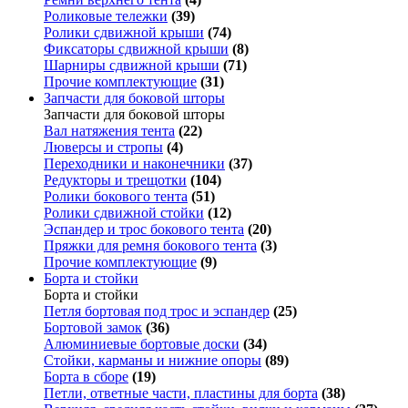
Роликовые тележки
(39)
Ролики сдвижной крыши
(74)
Фиксаторы сдвижной крыши
(8)
Шарниры сдвижной крыши
(71)
Прочие комплектующие
(31)
Запчасти для боковой шторы
Запчасти для боковой шторы
Вал натяжения тента
(22)
Люверсы и стропы
(4)
Переходники и наконечники
(37)
Редукторы и трещотки
(104)
Ролики бокового тента
(51)
Ролики сдвижной стойки
(12)
Эспандер и трос бокового тента
(20)
Пряжки для ремня бокового тента
(3)
Прочие комплектующие
(9)
Борта и стойки
Борта и стойки
Петля бортовая под трос и эспандер
(25)
Бортовой замок
(36)
Алюминиевые бортовые доски
(34)
Стойки, карманы и нижние опоры
(89)
Борта в сборе
(19)
Петли, ответные части, пластины для борта
(38)