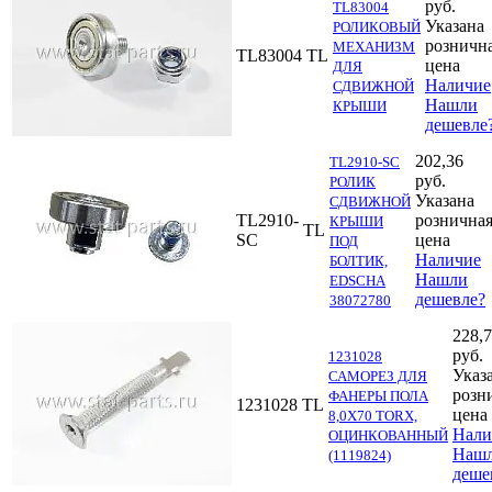
руб.
TL83004
Указана
РОЛИКОВЫЙ
розничн
МЕХАНИЗМ
TL83004
TL
цена
ДЛЯ
Наличие
СДВИЖНОЙ
Нашли
КРЫШИ
дешевле
202,36
TL2910-SC
руб.
РОЛИК
Указана
СДВИЖНОЙ
TL2910-
рознична
КРЫШИ
TL
SC
цена
ПОД
Наличие
БОЛТИК,
Нашли
EDSCHA
дешевле?
38072780
228,
руб.
1231028
Указ
САМОРЕЗ ДЛЯ
розн
ФАНЕРЫ ПОЛА
1231028
TL
цена
8,0Х70 TORX,
Нали
ОЦИНКОВАННЫЙ
Наш
(1119824)
деше