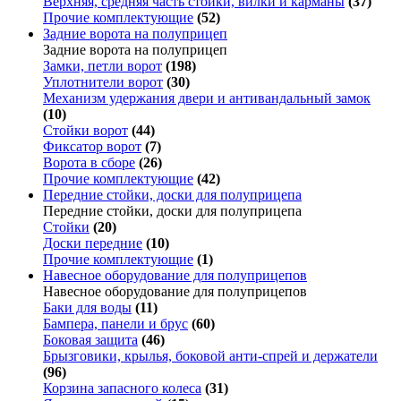
Верхняя, средняя часть стойки, вилки и карманы
(37)
Прочие комплектующие
(52)
Задние ворота на полуприцеп
Задние ворота на полуприцеп
Замки, петли ворот
(198)
Уплотнители ворот
(30)
Механизм удержания двери и антивандальный замок
(10)
Стойки ворот
(44)
Фиксатор ворот
(7)
Ворота в сборе
(26)
Прочие комплектующие
(42)
Передние стойки, доски для полуприцепа
Передние стойки, доски для полуприцепа
Стойки
(20)
Доски передние
(10)
Прочие комплектующие
(1)
Навесное оборудование для полуприцепов
Навесное оборудование для полуприцепов
Баки для воды
(11)
Бампера, панели и брус
(60)
Боковая защита
(46)
Брызговики, крылья, боковой анти-спрей и держатели
(96)
Корзина запасного колеса
(31)