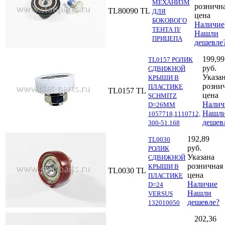
МЕХАНИЗМ
розничн
TL80090
TL
ДЛЯ
цена
БОКОВОГО
Наличие
ТЕНТА П/
Нашли
ПРИЦЕПА
дешевле
199,99
TL0157 РОЛИК
руб.
СДВИЖНОЙ
Указа
КРЫШИ В
розни
ПЛАСТИКЕ
TL0157
TL
цена
SCHMITZ
Налич
D=26MM
Нашл
1057718,1110712,
дешев
300-51.168
192,89
TL0030
руб.
РОЛИК
Указана
СДВИЖНОЙ
розничная
КРЫШИ В
TL0030
TL
цена
ПЛАСТИКЕ
Наличие
D=24
Нашли
VERSUS
дешевле?
132010050
202,36