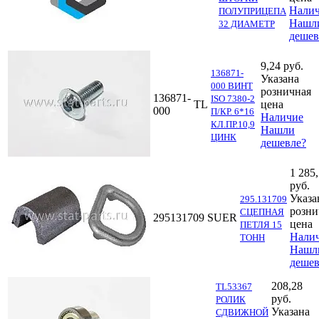
Нали
ПОЛУПРИЦЕПА
Нашл
32 ДИАМЕТР
дешев
9,24 руб.
136871-
Указана
000 ВИНТ
розничная
136871-
ISO 7380-2
TL
цена
000
П/КР. 6*16
Наличие
КЛ.ПР.10,9
Нашли
ЦИНК
дешевле?
1 285
руб.
Указа
295.131709
розни
СЦЕПНАЯ
295131709
SUER
цена
ПЕТЛЯ 15
Нали
ТОНН
Нашл
дешев
208,28
TL53367
руб.
РОЛИК
Указана
СДВИЖНОЙ