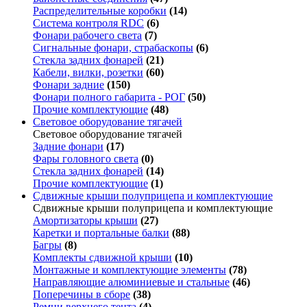
Распределительные коробки
(14)
Система контроля RDC
(6)
Фонари рабочего света
(7)
Сигнальные фонари, страбаскопы
(6)
Стекла задних фонарей
(21)
Кабели, вилки, розетки
(60)
Фонари задние
(150)
Фонари полного габарита - РОГ
(50)
Прочие комплектующие
(48)
Световое оборудование тягачей
Световое оборудование тягачей
Задние фонари
(17)
Фары головного света
(0)
Стекла задних фонарей
(14)
Прочие комплектующие
(1)
Сдвижные крыши полуприцепа и комплектующие
Сдвижные крыши полуприцепа и комплектующие
Амортизаторы крыши
(27)
Каретки и портальные балки
(88)
Багры
(8)
Комплекты сдвижной крыши
(10)
Монтажные и комплектующие элементы
(78)
Направляющие алюминиевые и стальные
(46)
Поперечины в сборе
(38)
Ремни верхнего тента
(4)