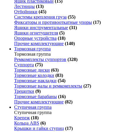
Ящик пластиковый
(15)
Лестницы
(13)
Отбойники
(45)
Системы крепления груза
(55)
Фиксаторы и противооткатные упоры
(17)
Ящики инструментальные
(31)
Ящики огнетушителя
(5)
Опорные устройства
(18)
Прочие комплектующие
(140)
Тормозная группа
Тормозная группа
Ремкомплекты суппортов
(328)
Суппорта
(75)
Тормозные диски
(63)
Тормозные колодки
(83)
Тормозные накладки
(54)
Тормозные валы и ремкомплекты
(27)
Трещотки
(9)
Тормозные барабаны
(16)
Прочие комплектующие
(82)
Ступичная группа
Ступичная группа
Крепеж
(18)
Кольца ABS
(6)
Крышки и гайки ступиц
(17)