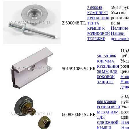
59,17 руб
2.690048
Указана
КОМПЛЕКТ
розничн
КРЕПЛЕНИЯ
2.690048
TL
цена
ТЕНТА
Наличие
КРЫШИ К
Нашли
РОЛИКОВОЙ
дешевле
ТЕЛЕЖКЕ
115,
руб.
501.591086
Ука
КЛЕММА
роз
КРЕПЛЕНИЯ
501591086
SUER
цен
50 ММ ДЛЯ
Нал
БОКОВОЙ
Наш
ЗАЩИТЫ
деш
202
руб
660.830040
Ука
РОЛИКОВЫЙ
роз
МЕХАНИЗМ
660830040
SUER
цен
ДЛЯ
Нал
СДВИЖНОЙ
На
КРЫШИ