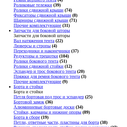
Роликовые тележки
(39)
Ролики сдвижной крыши
(74)
Фиксаторы сдвижной крыши
(8)
Шарниры сдвижной крыши
(71)
Прочие комплектующие
(31)
Запчасти для боковой шторы
Запчасти для боковой шторы
Вал натяжения тента
(22)
Люверсы и стропы
(4)
Переходники и наконечники
(37)
Редукторы и трещотки
(104)
Ролики бокового тента
(51)
Ролики сдвижной стойки
(12)
Эспандер и трос бокового тента
(20)
Пряжки для ремня бокового тента
(3)
Прочие комплектующие
(9)
Борта и стойки
Борта и стойки
Петля бортовая под трос и эспандер
(25)
Бортовой замок
(36)
Алюминиевые бортовые доски
(34)
Стойки, карманы и нижние опоры
(89)
Борта в сборе
(19)
Петли, ответные части, пластины для борта
(38)