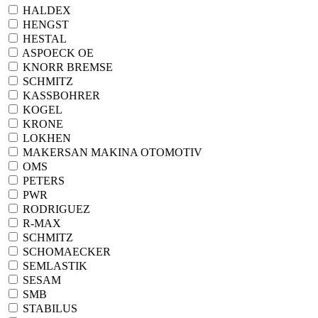
HALDEX
HENGST
HESTAL
ASPOECK ОЕ
KNORR BREMSE
SСHMITZ
KASSBOHRER
KOGEL
KRONE
LOKHEN
MAKERSAN MAKINA OTOMOTIV
OMS
PETERS
PWR
RODRIGUEZ
R-MAX
SCHMITZ
SCHOMAECKER
SEMLASTIK
SESAM
SMB
STABILUS