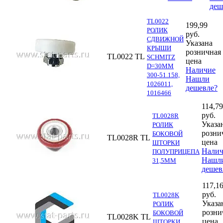
деш
TL0022
199,99
РОЛИК
руб.
СДВИЖНОЙ
Указана
КРЫШИ
розничная
TL0022
TL
SCHMITZ
цена
D=30MM
Наличие
300-51.158,
Нашли
1026011,
дешевле?
1016466
114,79
руб.
TL0028R
Указа
РОЛИК
розни
БОКОВОЙ
TL0028R
TL
цена
ШТОРКИ
Налич
ПОЛУПРИЦЕПА
Нашл
31,5ММ
дешев
117,1
руб.
TL0028K
Указа
РОЛИК
розни
БОКОВОЙ
TL0028K
TL
цена
ШТОРКИ