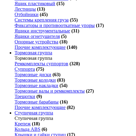
Ящик пластиковый
(15)
Лестницы
(13)
Отбойники
(45)
Системы крепления груза
(55)
Фиксаторы и противооткатные упоры
(17)
Ящики инструментальные
(31)
Ящики огнетушителя
(5)
Опорные устройства
(18)
Прочие комплектующие
(140)
Тормозная группа
Тормозная группа
Ремкомплекты суппортов
(328)
Суппорта
(75)
Тормозные диски
(63)
Тормозные колодки
(83)
Тормозные накладки
(54)
Тормозные валы и ремкомплекты
(27)
Трещотки
(9)
Тормозные барабаны
(16)
Прочие комплектующие
(82)
Ступичная группа
Ступичная группа
Крепеж
(18)
Кольца ABS
(6)
Крышки и гайки ступиц
(17)