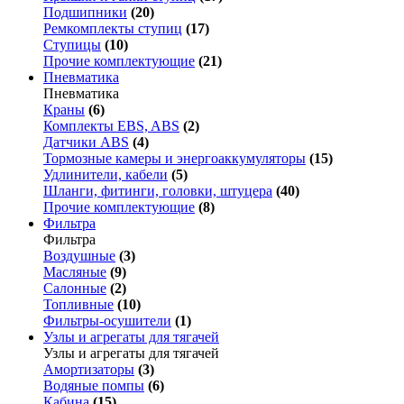
Подшипники
(20)
Ремкомплекты ступиц
(17)
Ступицы
(10)
Прочие комплектующие
(21)
Пневматика
Пневматика
Краны
(6)
Комплекты EBS, ABS
(2)
Датчики ABS
(4)
Тормозные камеры и энергоаккумуляторы
(15)
Удлинители, кабели
(5)
Шланги, фитинги, головки, штуцера
(40)
Прочие комплектующие
(8)
Фильтра
Фильтра
Воздушные
(3)
Масляные
(9)
Салонные
(2)
Топливные
(10)
Фильтры-осушители
(1)
Узлы и агрегаты для тягачей
Узлы и агрегаты для тягачей
Амортизаторы
(3)
Водяные помпы
(6)
Кабина
(15)