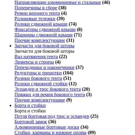
Направляющие алюминиевые и стальные
(46)
Поперечины в сборе
(38)
Ремни верхнего тента
(4)
Роликовые тележки
(39)
Ролики сдвижной крыши
(74)
Фиксаторы сдвижной крыши
(8)
Шарниры сдвижной крыши
(71)
Прочие комплектующие
(31)
Запчасти для боковой шторы
Запчасти для боковой шторы
Вал натяжения тента
(22)
Люверсы и стропы
(4)
Переходники и наконечники
(37)
Редукторы и трещотки
(104)
Ролики бокового тента
(51)
Ролики сдвижной стойки
(12)
Эспандер и трос бокового тента
(20)
Пряжки для ремня бокового тента
(3)
Прочие комплектующие
(9)
Борта и стойки
Борта и стойки
Петля бортовая под трос и эспандер
(25)
Бортовой замок
(36)
Алюминиевые бортовые доски
(34)
Стойки, карманы и нижние опоры
(89)