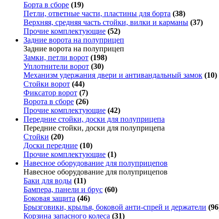
Борта в сборе
(19)
Петли, ответные части, пластины для борта
(38)
Верхняя, средняя часть стойки, вилки и карманы
(37)
Прочие комплектующие
(52)
Задние ворота на полуприцеп
Задние ворота на полуприцеп
Замки, петли ворот
(198)
Уплотнители ворот
(30)
Механизм удержания двери и антивандальный замок
(10)
Стойки ворот
(44)
Фиксатор ворот
(7)
Ворота в сборе
(26)
Прочие комплектующие
(42)
Передние стойки, доски для полуприцепа
Передние стойки, доски для полуприцепа
Стойки
(20)
Доски передние
(10)
Прочие комплектующие
(1)
Навесное оборудование для полуприцепов
Навесное оборудование для полуприцепов
Баки для воды
(11)
Бампера, панели и брус
(60)
Боковая защита
(46)
Брызговики, крылья, боковой анти-спрей и держатели
(96
Корзина запасного колеса
(31)