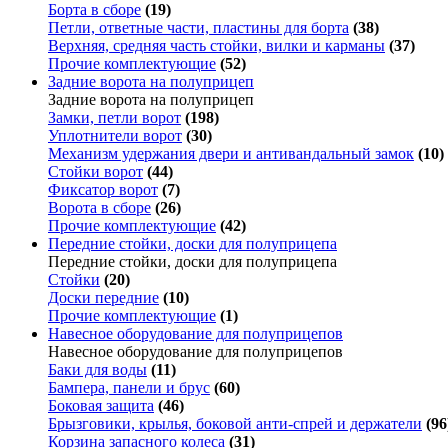
Борта в сборе
(19)
Петли, ответные части, пластины для борта
(38)
Верхняя, средняя часть стойки, вилки и карманы
(37)
Прочие комплектующие
(52)
Задние ворота на полуприцеп
Задние ворота на полуприцеп
Замки, петли ворот
(198)
Уплотнители ворот
(30)
Механизм удержания двери и антивандальный замок
(10)
Стойки ворот
(44)
Фиксатор ворот
(7)
Ворота в сборе
(26)
Прочие комплектующие
(42)
Передние стойки, доски для полуприцепа
Передние стойки, доски для полуприцепа
Стойки
(20)
Доски передние
(10)
Прочие комплектующие
(1)
Навесное оборудование для полуприцепов
Навесное оборудование для полуприцепов
Баки для воды
(11)
Бампера, панели и брус
(60)
Боковая защита
(46)
Брызговики, крылья, боковой анти-спрей и держатели
(96
Корзина запасного колеса
(31)