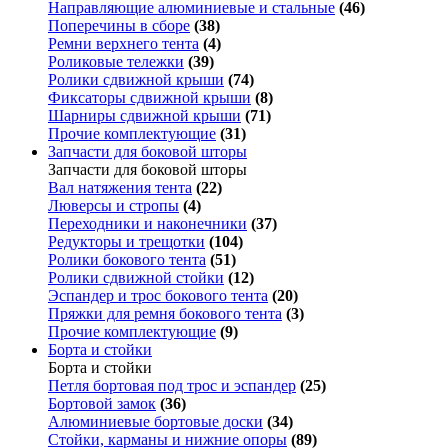
Направляющие алюминиевые и стальные
(46)
Поперечины в сборе
(38)
Ремни верхнего тента
(4)
Роликовые тележки
(39)
Ролики сдвижной крыши
(74)
Фиксаторы сдвижной крыши
(8)
Шарниры сдвижной крыши
(71)
Прочие комплектующие
(31)
Запчасти для боковой шторы
Запчасти для боковой шторы
Вал натяжения тента
(22)
Люверсы и стропы
(4)
Переходники и наконечники
(37)
Редукторы и трещотки
(104)
Ролики бокового тента
(51)
Ролики сдвижной стойки
(12)
Эспандер и трос бокового тента
(20)
Пряжки для ремня бокового тента
(3)
Прочие комплектующие
(9)
Борта и стойки
Борта и стойки
Петля бортовая под трос и эспандер
(25)
Бортовой замок
(36)
Алюминиевые бортовые доски
(34)
Стойки, карманы и нижние опоры
(89)