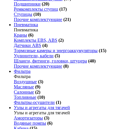
Подшипники
(20)
Ремкомплекты ступиц
(17)
Ступицы
(10)
Прочие комплектующие
(21)
Пневматика
Пневматика
Краны
(6)
Комплекты EBS, ABS
(2)
Датчики ABS
(4)
Тормозные камеры и энергоаккумуляторы
(15)
Удлинители, кабели
(5)
Шланги, фитинги, головки, штуцера
(40)
Прочие комплектующие
(8)
Фильтра
Фильтра
Воздушные
(3)
Масляные
(9)
Салонные
(2)
Топливные
(10)
Фильтры-осушители
(1)
Узлы и агрегаты для тягачей
Узлы и агрегаты для тягачей
Амортизаторы
(3)
Водяные помпы
(6)
Кабина
(15)