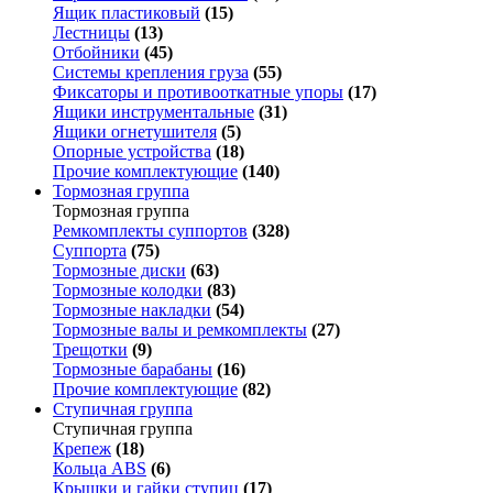
Ящик пластиковый
(15)
Лестницы
(13)
Отбойники
(45)
Системы крепления груза
(55)
Фиксаторы и противооткатные упоры
(17)
Ящики инструментальные
(31)
Ящики огнетушителя
(5)
Опорные устройства
(18)
Прочие комплектующие
(140)
Тормозная группа
Тормозная группа
Ремкомплекты суппортов
(328)
Суппорта
(75)
Тормозные диски
(63)
Тормозные колодки
(83)
Тормозные накладки
(54)
Тормозные валы и ремкомплекты
(27)
Трещотки
(9)
Тормозные барабаны
(16)
Прочие комплектующие
(82)
Ступичная группа
Ступичная группа
Крепеж
(18)
Кольца ABS
(6)
Крышки и гайки ступиц
(17)